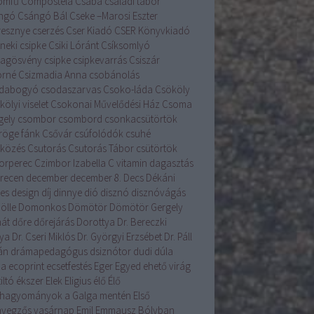
romfű
Compostela
Csaba
családi tábor
ngó
Csángó Bál
Cseke –Marosi Eszter
resznye
cserzés
Cser Kiadó
CSER Könyvkiadó
neki csipke
Csiki Lóránt
Csíksomlyó
llagösvény
csipke
csipkevarrás
Csiszár
orné
Csizmadia Anna
csobánolás
dabogyó
csodaszarvas
Csoko-láda
Csököly
ölyi viselet
Csokonai Művelődési Ház
Csoma
gely
csombor
csombord
csonkacsütörtök
röge fánk
Csővár
csúfolódók
csuhé
lközés
Csutorás
Csutorás Tábor
csütörtök
orperec
Czimbor Izabella
C vitamin
dagasztás
recen
december
december 8.
Decs
Dékáni
es
design
díj
dinnye
dió
disznó
disznóvágás
ölle
Domonkos
Dömötör
Dömötör Gergely
át
dőre
dőrejárás
Dorottya
Dr. Bereczki
lya
Dr. Cseri Miklós
Dr. Györgyi Erzsébet
Dr. Páll
án
drámapedagógus
dsiznótor
dudi
dúla
na
ecoprint
ecsetfestés
Eger
Egyed
ehető virág
iltó
ékszer
Elek
Eligius
élő
Élő
hagyományok a Galga mentén
Első
yegzős vasárnap
Emil
Emmausz Bólyban