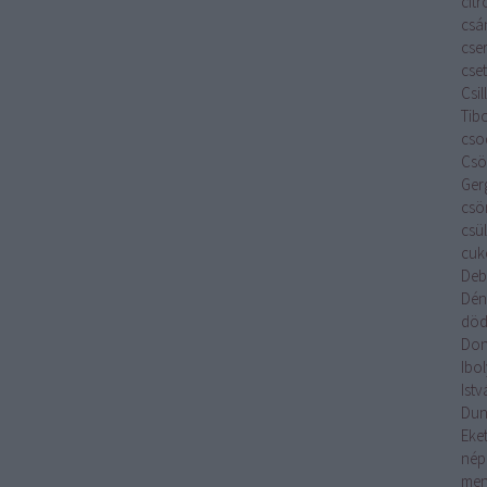
cit
csá
cse
cset
Csi
Tib
cso
Csök
Ger
csö
csü
cuk
Deb
Dén
död
Don
Ibo
Istv
Du
Eket
nép
men