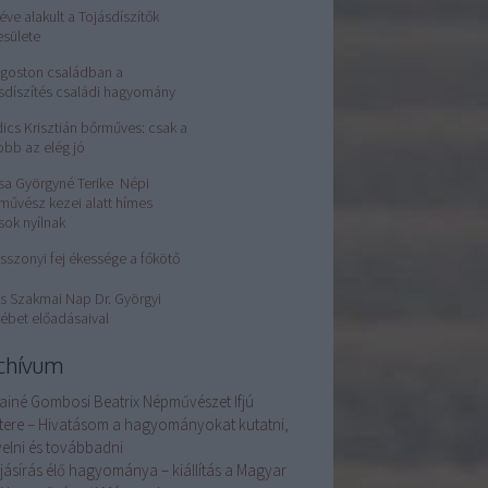
éve alakult a Tojásdíszítők
esülete
Ágoston családban a
sdíszítés családi hagyomány
ics Krisztián bőrműves: csak a
obb az elég jó
sa Györgyné Terike Népi
művész kezei alatt hímes
sok nyílnak
sszonyi fej ékessége a főkötő
s Szakmai Nap Dr. Györgyi
ébet előadásaival
chívum
ainé Gombosi Beatrix Népművészet Ifjú
tere – Hivatásom a hagyományokat kutatni,
elni és továbbadni
ojásírás élő hagyománya – kiállítás a Magyar