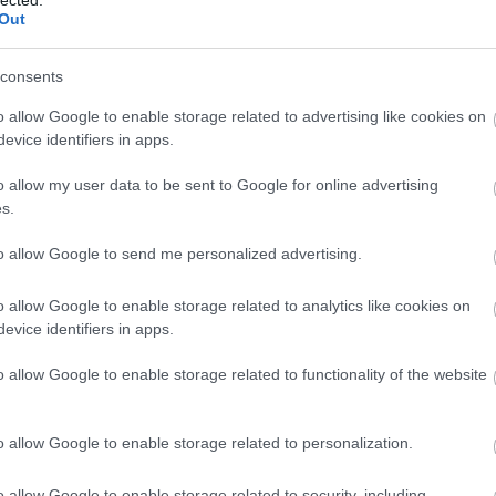
ark
Out
Árp
Atti
consents
áll?
VAD
o allow Google to enable storage related to advertising like cookies on
Róm
evice identifiers in apps.
dísz
ber
o allow my user data to be sent to Google for online advertising
Mag
s.
Erő
ska
to allow Google to send me personalized advertising.
mag
Báb
o allow Google to enable storage related to analytics like cookies on
báb
evice identifiers in apps.
Ani
Bal
o allow Google to enable storage related to functionality of the website
Bál
Ge
bar
o allow Google to enable storage related to personalization.
Bar
baz
o allow Google to enable storage related to security, including