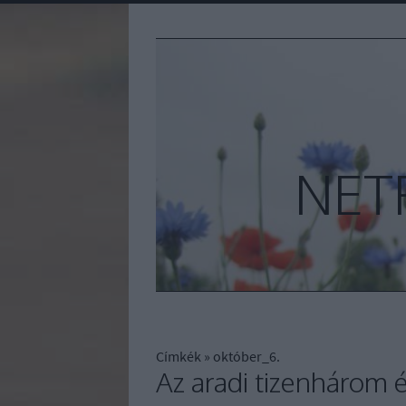
NET
Címkék
»
október_6.
Az aradi tizenhárom 