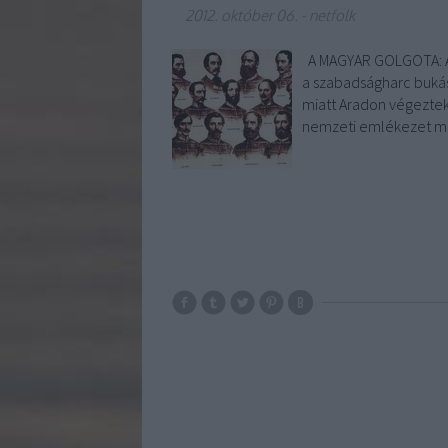
2012. október 06.
-
netfolk
A MAGYAR GOLGOTA: Az 
a szabadságharc bukás
miatt Aradon végeztek 
nemzeti emlékezet mé