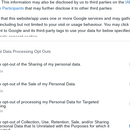
. This information may also be disclosed by us to third parties on the
IA
Participants
that may further disclose it to other third parties.
Nin
 that this website/app uses one or more Google services and may gath
Ke
including but not limited to your visit or usage behaviour. You may click 
 to Google and its third-party tags to use your data for below specifi
ogle consent section.
Cí
l Data Processing Opt Outs
"MA
ver
o opt-out of the Sharing of my personal data.
Áde
In
adv
Ágo
o opt-out of the Sale of my Personal Data.
Toj
In
ált
Ame
to opt-out of processing my Personal Data for Targeted
kis
ing.
Ang
In
Apá
o opt-out of Collection, Use, Retention, Sale, and/or Sharing
apr
ersonal Data that Is Unrelated with the Purposes for which it
Ara
lected.