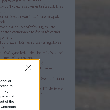
i Iparművészeti Múzeumban
ovics Nikolett: a szövés és tanítás tölti ki az
temet
ba Ildikó keze nyomán szűrrátét virágok
lnak
éve alakult a Tojásdíszítők Egyesülete
Ágoston családban a tojásdíszítés családi
gyomány
dics Krisztián bőrműves: csak a legjobb az
 jó
sa Györgyné Terike Népi Iparművész kezei
t hímes tojások nyílnak
asszonyi fej ékessége a főkötő
ás Szakmai Nap Dr. Györgyi Erzsébet
adásaival
ston Mária fazekas: A kézműves kerámiának
sonal or
e van
ection to
dos Zsuzsanna Népművészet Ifjú Mestere: a
ou may
sírás az életünk fontos része
 personal
ább
...
out of the
 downstream
mke feed