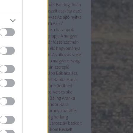
angyal
árnika
Árpád
Árpádházi Boldog Jolán
ád ház
Assisi Szent Ferenc
aszalt
aszkéta
aszú
la
augusztus
augusztus 20.
Avas
Az ajtó nyitva
Az Én Újságom
az Év madara
AZ ÉV
VIRÁGA
a betakarítás ünnepe
a harangok
ába mennek
a kenyér világnapja
A magyar
ítés alapformái
A szilvalekvár főzés szatmár-
egi hagyománya
A tojásírás élő hagyománya
yarországon
A Tudás 6alom
A változás szele!
s gyökérzettel rendelkeznek a magyarországi
nzenek?
A Világörökség Listán szereplő
yar helyszínek
bab
baba
bába
Bábakalács
akalács Bábtársulat
Babanet
Babba Mária
színház
Bácska
Badár
Bakóné Gottfried
kó
baksus
bál
balatonendrédi vert csipke
ázs
Balázs-járás
balázsolás
Báling Aranka
ing Lászlóné
Bálint
Bálint Sándor
Balla
mma
Balog Zoltán
bárány
Baranya
barátfej
átfű
Barbara
barkó
Barkóság
barlang
nabás
Bartha Júlia
Bastyur Jaroszláv
batikolt
iliszkusz
Bazsalikom
bazsalikom
Beckett