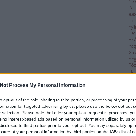
Nép
Petr
éle
Tor
nyí
Hét 
Az 
ha
Gaj
elég
Róz
alat
Az 
Toj
Not Process My Personal Information
elő
Ágo
to opt-out of the sale, sharing to third parties, or processing of your per
lelk
formation for targeted advertising by us, please use the below opt-out s
Gaj
r selection. Please note that after your opt-out request is processed y
tojá
eing interest-based ads based on personal information utilized by us or
Tov
disclosed to third parties prior to your opt-out. You may separately opt-
losure of your personal information by third parties on the IAB’s list of
Cí