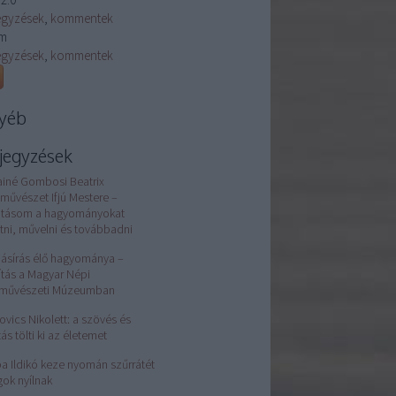
egyzések
,
kommentek
m
egyzések
,
kommentek
yéb
jegyzések
ainé Gombosi Beatrix
művészet Ifjú Mestere –
atásom a hagyományokat
tni, művelni és továbbadni
jásírás élő hagyománya –
lítás a Magyar Népi
rművészeti Múzeumban
ovics Nikolett: a szövés és
tás tölti ki az életemet
a Ildikó keze nyomán szűrrátét
gok nyílnak