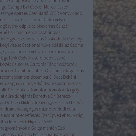
romfű
Compostela
Csaba
családi tábor
ngó
Csángó Bál
Cseke –Marosi Eszter
resznye
cserzés
Cser Kiadó
CSER Könyvkiadó
neki csipke
Csiki Lóránt
Csíksomlyó
llagösvény
csipke
csipkevarrás
Csiszár
orné
Csizmadia Anna
csobánolás
dabogyó
csodaszarvas
Csoko-láda
Csököly
ölyi viselet
Csokonai Művelődési Ház
Csoma
gely
csombor
csombord
csonkacsütörtök
röge fánk
Csővár
csúfolódók
csuhé
lközés
Csutorás
Csutorás Tábor
csütörtök
orperec
Czimbor Izabella
C vitamin
dagasztás
recen
december
december 8.
Decs
Dékáni
es
design
díj
dinnye
dió
disznó
disznóvágás
ölle
Domonkos
Dömötör
Dömötör Gergely
át
dőre
dőrejárás
Dorottya
Dr. Bereczki
lya
Dr. Cseri Miklós
Dr. Györgyi Erzsébet
Dr. Páll
án
drámapedagógus
dsiznótor
dudi
dúla
na
ecoprint
ecsetfestés
Eger
Egyed
ehető virág
iltó
ékszer
Elek
Eligius
élő
Élő
hagyományok a Galga mentén
Első
yegzős vasárnap
Emil
Emmausz Bólyban