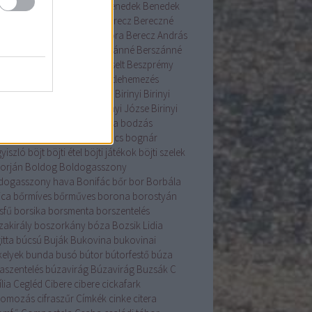
ás
beigli
Bélyegmúzeum
Benedek
Benedek
Bércziné Szendrő Csilla
Berecz
Bereczné
ár Nóra
Bereczné Lázár Nóra
Berecz András
enice
Béres
berkenye
Berszánné
Berszánné
án Erzsébet
Bertalan
berzselt
Beszprémy
lin
betelepítés
betlehem
betlehemezés
ehemijászol-kiállítás
betyár
Birinyi
Birinyi
rás
Birinyi Gyűjtemény
Birinyi Józse
Birinyi
sef
birka
birs
Bocskai
bodza
bodzás
acsinta
bodza szörp
bogáncs
bognár
yiszló
böjt
böjti étel
böjti játékok
böjti szelek
torján
Boldog
Boldogasszony
dogasszony hava
Bonifác
bőr
bor
Borbála
ica
bőrmíves
bőrműves
borona
borostyán
sfű
borsika
borsmenta
borszentelés
zakirály
boszorkány
bóza
Bozsik Lidia
itta
búcsú
Buják
Bukovina
bukovinai
kelyek
bunda
busó
bútor
bútorfestő
búza
aszentelés
búzavirág
Búzavirág
Buzsák
C
lia
Cegléd
Cibere
cibere
cickafark
komozás
cifraszűr
Címkék
cinke
citera