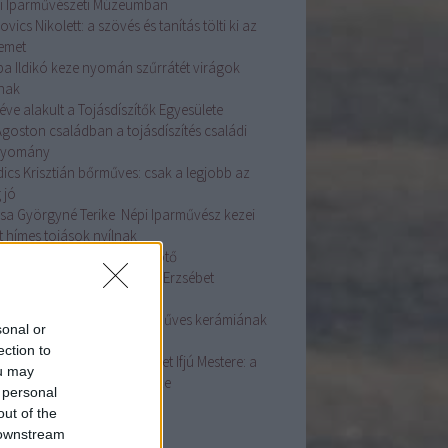
i Iparművészeti Múzeumban
ovics Nikolett: a szövés és tanítás tölti ki az
temet
ba Ildikó keze nyomán szűrrátét virágok
lnak
éve alakult a Tojásdíszítők Egyesülete
Ágoston családban a tojásdíszítés családi
gyomány
dics Krisztián bőrműves: csak a legjobb az
 jó
sa Györgyné Terike Népi Iparművész kezei
t hímes tojások nyílnak
asszonyi fej ékessége a főkötő
ás Szakmai Nap Dr. Györgyi Erzsébet
adásaival
ston Mária fazekas: A kézműves kerámiának
sonal or
e van
ection to
dos Zsuzsanna Népművészet Ifjú Mestere: a
ou may
sírás az életünk fontos része
 personal
ább
...
out of the
 downstream
mke feed