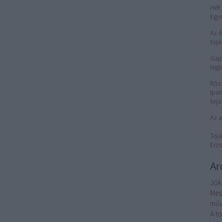
Hét 
Egy
Az 
tojá
Gajd
legj
Róz
Ipar
tojá
Az a
Tojá
Erzs
Ar
Jók
Mes
műv
A t