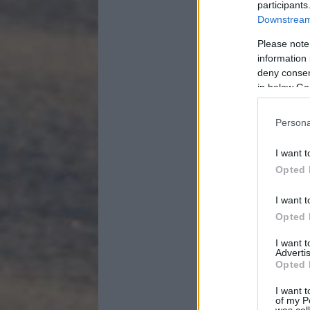
participants
Downstream 
Please note
information 
deny consent
in below Go
Persona
I want t
Opted 
I want t
Opted 
I want 
Advertis
Opted 
I want t
of my P
was col