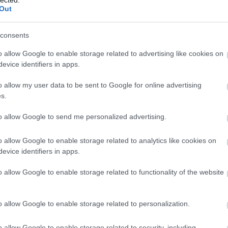
ark
Out
Árp
Atti
consents
áll?
VAD
o allow Google to enable storage related to advertising like cookies on
Róm
evice identifiers in apps.
dísz
ber
o allow my user data to be sent to Google for online advertising
Mag
s.
Erő
ska
to allow Google to send me personalized advertising.
mag
Báb
o allow Google to enable storage related to analytics like cookies on
báb
evice identifiers in apps.
Ani
Bal
o allow Google to enable storage related to functionality of the website
Bál
Ge
bar
o allow Google to enable storage related to personalization.
Bar
baz
o allow Google to enable storage related to security, including