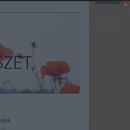
ZET,
edek
2.0