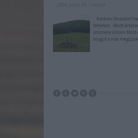
2014. június 05.
-
netfolk
Kedves Olvasóm! Ha sz
teheted... Átvitt érte
örömére is írom. Most 
blogot a már megszok