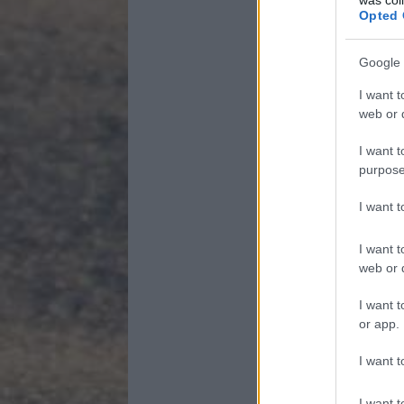
Opted 
Google 
I want t
web or d
I want t
purpose
I want 
I want t
web or d
I want t
or app.
I want t
I want t