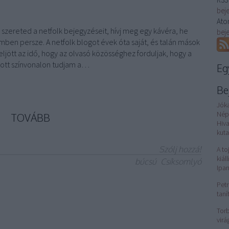
bej
Ato
ereted a netfolk bejegyzéseit, hívj meg egy kávéra, he
bej
lemben persze. A netfolk blogot évek óta saját, és talán mások
eljött az idő, hogy az olvasó közösséghez forduljak, hogy a
ott színvonalon tudjam a…
Eg
Be
Jók
Nép
TOVÁBB
Hiv
kuta
Szólj hozzá!
A to
kiál
búcsú
Csíksomlyó
Ipa
Petr
taní
Torb
virá