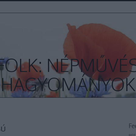
FOLK: NÉPMŰVÉS
HAGYOMÁNYOK
Fe
sú
RSS 