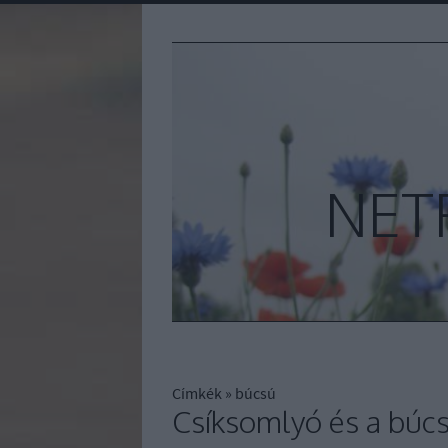
NET
Címkék
»
búcsú
Csíksomlyó és a búc