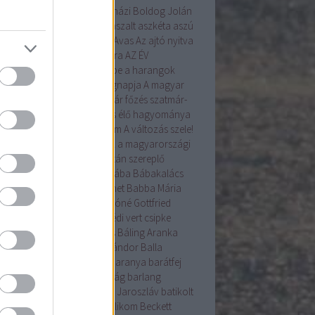
angyal
árnika
Árpád
Árpádházi Boldog Jolán
ád ház
Assisi Szent Ferenc
aszalt
aszkéta
aszú
la
augusztus
augusztus 20.
Avas
Az ajtó nyitva
Az Én Újságom
az Év madara
AZ ÉV
VIRÁGA
a betakarítás ünnepe
a harangok
ába mennek
a kenyér világnapja
A magyar
ítés alapformái
A szilvalekvár főzés szatmár-
egi hagyománya
A tojásírás élő hagyománya
yarországon
A Tudás 6alom
A változás szele!
s gyökérzettel rendelkeznek a magyarországi
nzenek?
A Világörökség Listán szereplő
yar helyszínek
bab
baba
bába
Bábakalács
akalács Bábtársulat
Babanet
Babba Mária
színház
Bácska
Badár
Bakóné Gottfried
kó
baksus
bál
balatonendrédi vert csipke
ázs
Balázs-járás
balázsolás
Báling Aranka
ing Lászlóné
Bálint
Bálint Sándor
Balla
mma
Balog Zoltán
bárány
Baranya
barátfej
átfű
Barbara
barkó
Barkóság
barlang
nabás
Bartha Júlia
Bastyur Jaroszláv
batikolt
iliszkusz
bazsalikom
Bazsalikom
Beckett