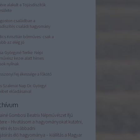
éve alakult a Tojásdíszítők
esülete
Ágoston családban a
sdíszítés családi hagyomány
ics Krisztián bőrműves: csak a
obb az elég jó
sa Györgyné Terike Népi
művész kezei alatt hímes
sok nyílnak
sszonyi fej ékessége a főkötő
s Szakmai Nap Dr. Györgyi
ébet előadásaival
chívum
ainé Gombosi Beatrix Népművészet Ifjú
tere – Hivatásom a hagyományokat kutatni,
elni és továbbadni
ojásírás élő hagyománya – kiállítás a Magyar