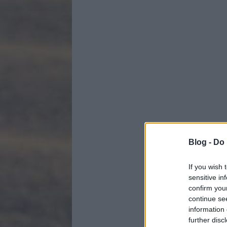
Blog -
Do 
If you wish 
sensitive in
confirm you
continue se
information 
further disc