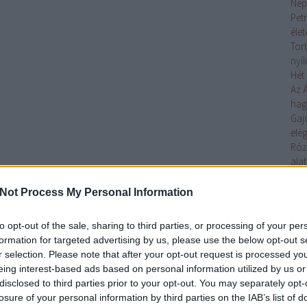
Nép
Petr
éle
Tor
nyí
Hét 
Az 
ha
Gaj
elég
Róz
alat
Az 
Toj
Not Process My Personal Information
elő
Ágo
to opt-out of the sale, sharing to third parties, or processing of your per
lelk
formation for targeted advertising by us, please use the below opt-out s
Gaj
r selection. Please note that after your opt-out request is processed y
tojá
eing interest-based ads based on personal information utilized by us or
Tov
disclosed to third parties prior to your opt-out. You may separately opt-
losure of your personal information by third parties on the IAB’s list of
Cí