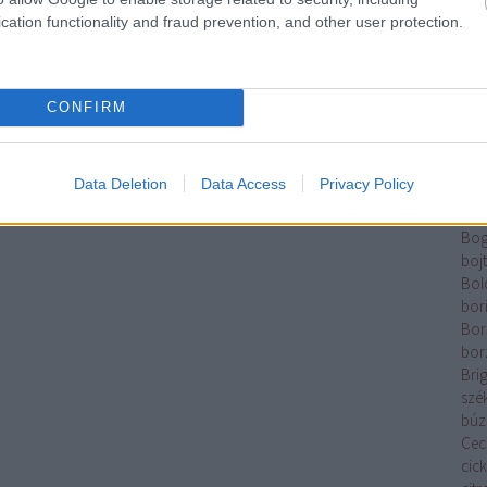
Tam
cation functionality and fraud prevention, and other user protection.
Elek
Káz
Ber
Rom
CONFIRM
Kata
Betl
And
Data Deletion
Data Access
Privacy Policy
Józ
pal
Bog
boj
Bol
bor
Bor
bor
Brig
szé
búz
Cecí
cic