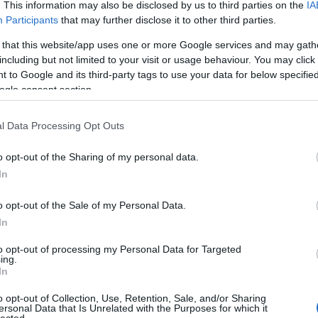
. This information may also be disclosed by us to third parties on the
IA
Participants
that may further disclose it to other third parties.
Nin
 that this website/app uses one or more Google services and may gath
Ke
including but not limited to your visit or usage behaviour. You may click 
 to Google and its third-party tags to use your data for below specifi
ogle consent section.
Cí
l Data Processing Opt Outs
"MA
ver
o opt-out of the Sharing of my personal data.
Áde
In
adv
Ágo
o opt-out of the Sale of my Personal Data.
Toj
In
ált
Ame
to opt-out of processing my Personal Data for Targeted
kis
ing.
Ang
In
Apá
o opt-out of Collection, Use, Retention, Sale, and/or Sharing
Apr
ersonal Data that Is Unrelated with the Purposes for which it
Ara
lected.