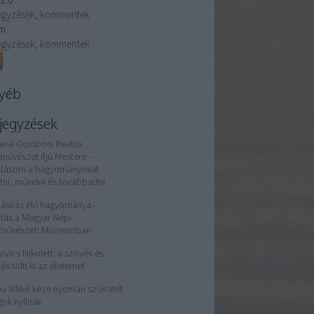
egyzések
,
kommentek
m
egyzések
,
kommentek
yéb
jegyzések
ainé Gombosi Beatrix
művészet Ifjú Mestere –
atásom a hagyományokat
tni, művelni és továbbadni
jásírás élő hagyománya –
lítás a Magyar Népi
rművészeti Múzeumban
ovics Nikolett: a szövés és
tás tölti ki az életemet
a Ildikó keze nyomán szűrrátét
gok nyílnak