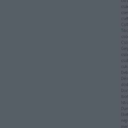
cit
csá
cse
cset
Csi
Tib
cso
Csök
Ger
csö
csü
cuk
Deb
Dén
död
Don
Ibo
Istv
Du
Eket
nép
men