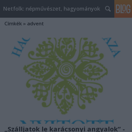
Netfolk: népművészet, hagyományok
Címkék
»
advent
„Szálljatok le karácsonyi angyalok” -