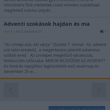
functionality and fraud prevention, and other
ministráns fiúk mehettek csak) minden családnak
user protection.
megfelelő számú ostyát…
Adventi szokások hajdan és ma
netfolk
•
2012. december 01.
1
"Az ünnep azé, aki várja." (Szabó T. Anna) Az advent
szó latin eredetű, a megérkezést jelentő adventus
szóból ered. Az ünnepet megelőző várakozás,
felkészülés időszaka. MIKOR KEZDŐDIK AZ ADVENT?
Az András napjához legközelebb eső vasárnap és
december 25-e…
SÜTI BEÁLLÍTÁSOK MÓDOSÍTÁSA