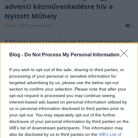
adventi kézműveskedésre hív a
Nyitott Műhely
netfolk
•
2015. november 17.
0
A Magyar Népi Iparművészeti Múzeumban található
Nyitott Műhely különleges hely. Itt szalma-, csuhé- és
gyékényfonók, gyöngyfűzők, hímzők, kosárfonók,
Blog -
Do Not Process My Personal Information
nemezkészítők, szűrrátétkészítők és szövők
dolgoznak, és tartanak bemutatót az érdeklődők
If you wish to opt-out of the sale, sharing to third parties, or
számára. A…
processing of your personal or sensitive information for
targeted advertising by us, please use the below opt-out
section to confirm your selection. Please note that after your
Advent a Néprajzi Múzeumban -
opt-out request is processed you may continue seeing
Betlehemijászol-kiállítás és családi
interest-based ads based on personal information utilized by
us or personal information disclosed to third parties prior to
nap
your opt-out. You may separately opt-out of the further
netfolk
•
2014. december 15.
0
disclosure of your personal information by third parties on the
IAB’s list of downstream participants. This information may
also be disclosed by us to third parties on the
IAB’s List of
Garantált a karácsonyi hangulat a Néprajzi