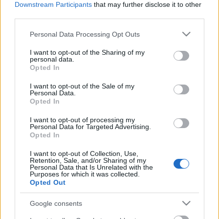
Downstream Participants
that may further disclose it to other
Múzeumban, ha megtekintjük a 21. betlehemijászol-
third parties.
kiállítást. A rendezvény a Magyar Kézművességért
Alapítvány (AMKA) felhívására készült, az adventi
Please note that this website/app uses one or more Google
Personal Data Processing Opt Outs
ünnepkörhöz kapcsolódó alkotásokat tekinthetünk
services and may gather and store information including but
meg 2015. január 11-éig. A…
not limited to your visit or usage behaviour. You may click to
I want to opt-out of the Sharing of my
personal data.
grant or deny consent to Google and its third-party tags to
Opted In
use your data for below specified purposes in below Google
DECEMBER – KARÁCSONY HAVA
consent section.
I want to opt-out of the Sale of my
Personal Data.
netfolk
•
2014. december 02.
0
Opted In
"Hideg, havas december, jó termést vár az ember."
I want to opt-out of processing my
Personal Data for Targeted Advertising.
"Ha december lágy, esős, a vetés csak meglehetős.”
Opted In
"Hideg december, koratavasz” András (november
30.) bezárja a hegedűtokot, a hozzá közelebb eső
I want to opt-out of Collection, Use,
Retention, Sale, and/or Sharing of my
vasárnapon kezdődik az advent , a karácsonyra
Personal Data that Is Unrelated with the
készülődés négy…
Purposes for which it was collected.
Opted Out
Google consents