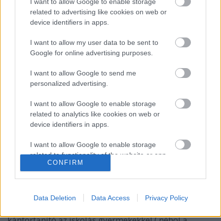
I want to allow Google to enable storage
related to advertising like cookies on web or
device identifiers in apps.
I want to allow my user data to be sent to
Google for online advertising purposes.
I want to allow Google to send me
personalized advertising.
I want to allow Google to enable storage
related to analytics like cookies on web or
device identifiers in apps.
Karácsonyi népszokások 7.: az
ostyahordás
I want to allow Google to enable storage
related to functionality of the website or app.
netfolk
•
2013. december 20.
0
CONFIRM
I want to allow Google to enable storage
Az ostyahordás középkori eredetű felvidéki
related to personalization.
népszokás, mely igen sokáig fennmaradt. December
Data Deletion
Data Access
Privacy Policy
I want to allow Google to enable storage
23-án vagy néhány nappal előtte a tanító,
related to security, including authentication
kántortanító az iskolás gyermekekkel ( néhol a