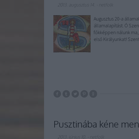
2013. augusztus 14.
-
netfolk
Augusztus 20-a állama
államalapítást. Ó Szent
főkképpen nálunk ma, 
első Királyunkat! Sze
Pusztinába kéne menn
2013. június 10.
-
netfolk