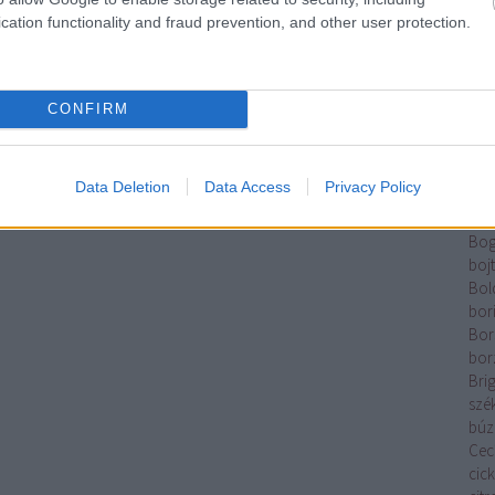
Tam
cation functionality and fraud prevention, and other user protection.
Elek
Káz
Ber
Rom
CONFIRM
Kata
Betl
And
Data Deletion
Data Access
Privacy Policy
Józ
pal
Bog
boj
Bol
bor
Bor
bor
Brig
szé
búz
Cecí
cic