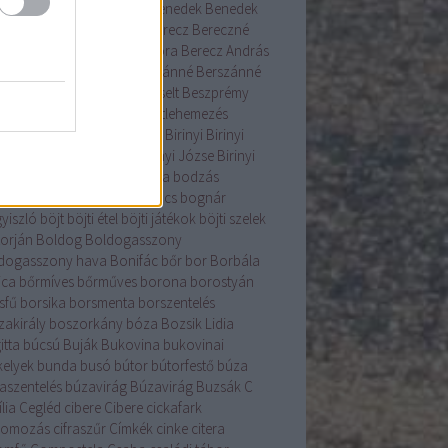
ás
beigli
Bélyegmúzeum
Benedek
Benedek
Bércziné Szendrő Csilla
Berecz
Bereczné
ár Nóra
Bereczné Lázár Nóra
Berecz András
enice
Béres
berkenye
Berszánné
Berszánné
án Erzsébet
Bertalan
berzselt
Beszprémy
lin
betelepítés
betlehem
betlehemezés
ehemijászol-kiállítás
betyár
Birinyi
Birinyi
rás
Birinyi Gyűjtemény
Birinyi Józse
Birinyi
sef
birka
birs
Bocskai
bodza
bodzás
acsinta
bodza szörp
bogáncs
bognár
yiszló
böjt
böjti étel
böjti játékok
böjti szelek
torján
Boldog
Boldogasszony
dogasszony hava
Bonifác
bőr
bor
Borbála
ica
bőrmíves
bőrműves
borona
borostyán
sfű
borsika
borsmenta
borszentelés
zakirály
boszorkány
bóza
Bozsik Lidia
itta
búcsú
Buják
Bukovina
bukovinai
kelyek
bunda
busó
bútor
bútorfestő
búza
aszentelés
búzavirág
Búzavirág
Buzsák
C
lia
Cegléd
cibere
Cibere
cickafark
komozás
cifraszűr
Címkék
cinke
citera