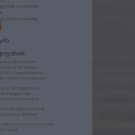
egyzések
,
kommentek
m
egyzések
,
kommentek
yéb
jegyzések
ainé Gombosi Beatrix
művészet Ifjú Mestere –
atásom a hagyományokat
tni, művelni és továbbadni
jásírás élő hagyománya –
lítás a Magyar Népi
rművészeti Múzeumban
ovics Nikolett: a szövés és
tás tölti ki az életemet
a Ildikó keze nyomán szűrrátét
gok nyílnak