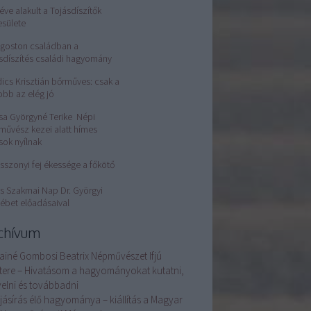
éve alakult a Tojásdíszítők
esülete
Ágoston családban a
sdíszítés családi hagyomány
ics Krisztián bőrműves: csak a
obb az elég jó
sa Györgyné Terike Népi
művész kezei alatt hímes
sok nyílnak
sszonyi fej ékessége a főkötő
s Szakmai Nap Dr. Györgyi
ébet előadásaival
chívum
ainé Gombosi Beatrix Népművészet Ifjú
tere – Hivatásom a hagyományokat kutatni,
elni és továbbadni
ojásírás élő hagyománya – kiállítás a Magyar