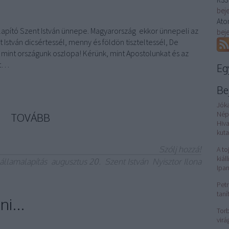
bej
Ato
lapító Szent István ünnepe. Magyarország ekkor ünnepeli az
bej
 István dicsértessél, menny és földön tiszteltessél, De
mint országunk oszlopa! Kérünk, mint Apostolunkat és az
nt…
Eg
Be
Jók
Nép
TOVÁBB
Hiv
kuta
Szólj hozzá!
A to
kiál
államalapítás
augusztus 20.
Szent István
Nyisztor Ilona
Ipa
Petr
taní
i...
Torb
virá