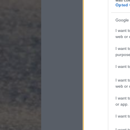
Opted 
Google 
I want t
web or d
I want t
purpose
I want 
I want t
web or d
I want t
or app.
I want t
I want t