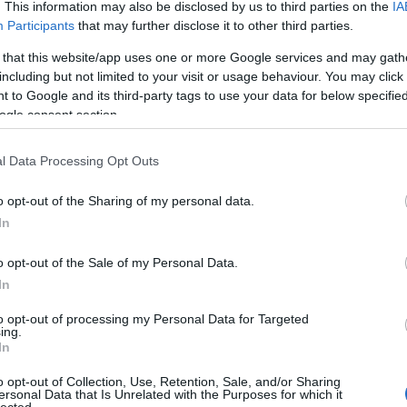
. This information may also be disclosed by us to third parties on the
IA
Participants
that may further disclose it to other third parties.
Nin
 that this website/app uses one or more Google services and may gath
Ke
including but not limited to your visit or usage behaviour. You may click 
 to Google and its third-party tags to use your data for below specifi
ogle consent section.
Cí
l Data Processing Opt Outs
"MA
ver
o opt-out of the Sharing of my personal data.
Áde
In
adv
Ágo
o opt-out of the Sale of my Personal Data.
Toj
In
ált
Ame
to opt-out of processing my Personal Data for Targeted
kis
ing.
Ang
In
Apá
o opt-out of Collection, Use, Retention, Sale, and/or Sharing
Apr
ersonal Data that Is Unrelated with the Purposes for which it
Ara
lected.