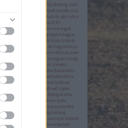
angyal
árnika
Árpád
Árpádházi Boldog Jolán
ád ház
Assisi Szent Ferenc
aszalt
aszkéta
aszú
la
augusztus
augusztus 20.
Avas
Az ajtó nyitva
Az Én Újságom
az Év madara
AZ ÉV
VIRÁGA
a betakarítás ünnepe
a harangok
ába mennek
a kenyér világnapja
A magyar
ítés alapformái
A szilvalekvár főzés szatmár-
egi hagyománya
A tojásírás élő hagyománya
yarországon
A Tudás 6alom
A változás szele!
s gyökérzettel rendelkeznek a magyarországi
nzenek?
A Világörökség Listán szereplő
yar helyszínek
bab
bába
baba
Bábakalács
akalács Bábtársulat
Babanet
Babba Mária
színház
Bácska
Badár
Bakóné Gottfried
kó
baksus
bál
balatonendrédi vert csipke
ázs
Balázs-járás
balázsolás
Báling Aranka
ing Lászlóné
Bálint
Bálint Sándor
Balla
mma
Balog Zoltán
bárány
Baranya
barátfej
átfű
Barbara
barkó
Barkóság
barlang
nabás
Bartha Júlia
Bastyur Jaroszláv
batikolt
iliszkusz
Bazsalikom
bazsalikom
Beckett