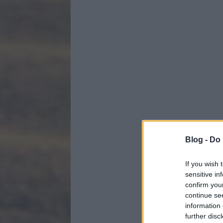
Blog -
Do 
If you wish 
sensitive in
confirm you
continue se
information 
further disc