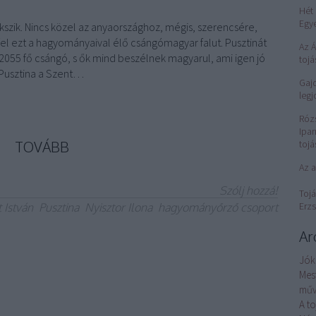
Hét 
Egy
szik. Nincs közel az anyaországhoz, mégis, szerencsére,
el ezt a hagyományaival élő csángómagyar falut. Pusztinát
Az 
2055 fő csángó, s ők mind beszélnek magyarul, ami igen jó
tojá
. Pusztina a Szent…
Gajd
legj
Róz
Ipar
TOVÁBB
tojá
Az a
Szólj hozzá!
Tojá
Erzs
 István
Pusztina
Nyisztor Ilona
hagyományőrző csoport
Ar
Jók
Mes
műv
A t