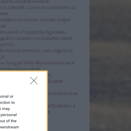
i Iparművészeti Múzeumban
ovics Nikolett: a szövés és tanítás tölti ki az
temet
ba Ildikó keze nyomán szűrrátét virágok
lnak
éve alakult a Tojásdíszítők Egyesülete
Ágoston családban a tojásdíszítés családi
gyomány
dics Krisztián bőrműves: csak a legjobb az
 jó
sa Györgyné Terike Népi Iparművész kezei
t hímes tojások nyílnak
asszonyi fej ékessége a főkötő
ás Szakmai Nap Dr. Györgyi Erzsébet
adásaival
ston Mária fazekas: A kézműves kerámiának
sonal or
e van
ection to
dos Zsuzsanna Népművészet Ifjú Mestere: a
ou may
sírás az életünk fontos része
 personal
ább
...
out of the
 downstream
mke feed