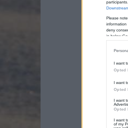
participants
Downstream 
Please note
information 
deny consent
in below Go
Persona
I want t
Opted 
I want t
Opted 
I want 
Advertis
Opted 
I want t
of my P
was col