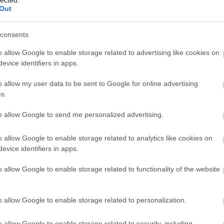
ark
Out
Árp
Atti
consents
áll?
VAD
o allow Google to enable storage related to advertising like cookies on
Róm
evice identifiers in apps.
dísz
ber
o allow my user data to be sent to Google for online advertising
Mag
s.
Erő
ska
to allow Google to send me personalized advertising.
mag
Báb
o allow Google to enable storage related to analytics like cookies on
báb
evice identifiers in apps.
Ani
Bal
o allow Google to enable storage related to functionality of the website
Bál
Ge
bar
o allow Google to enable storage related to personalization.
Bar
baz
o allow Google to enable storage related to security, including