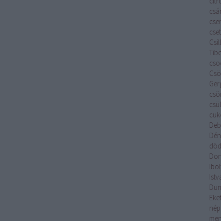
cit
csá
cse
cset
Csi
Tib
cso
Csök
Ger
csö
csü
cuk
Deb
Dén
död
Don
Ibo
Istv
Du
Eket
nép
men