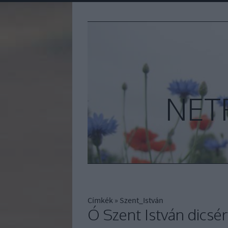
NET
Címkék
»
Szent_István
Ó Szent István dicsér