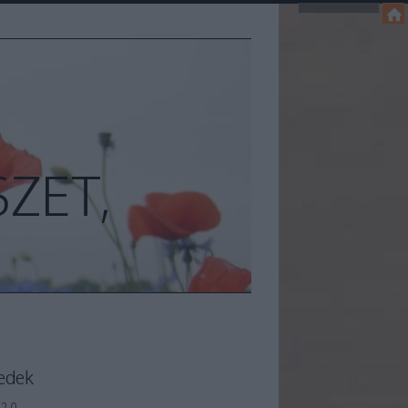
ZET,
edek
2.0