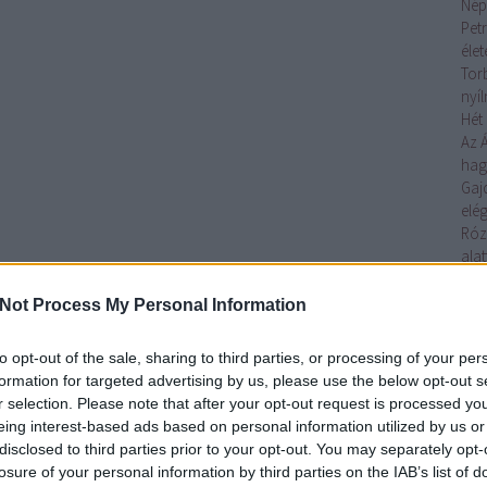
Nép
Petr
éle
Tor
nyí
Hét 
Az 
ha
Gaj
elég
Róz
alat
Az 
Toj
Not Process My Personal Information
elő
Ágo
to opt-out of the sale, sharing to third parties, or processing of your per
lelk
formation for targeted advertising by us, please use the below opt-out s
Gaj
r selection. Please note that after your opt-out request is processed y
tojá
eing interest-based ads based on personal information utilized by us or
Tov
disclosed to third parties prior to your opt-out. You may separately opt-
losure of your personal information by third parties on the IAB’s list of
Cí