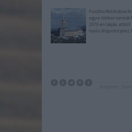
Pusztina Moldvában fek
egyre többen keresik f
2070-en lakják, ebből 
nyelvi állapotot jelez
templom
Szent