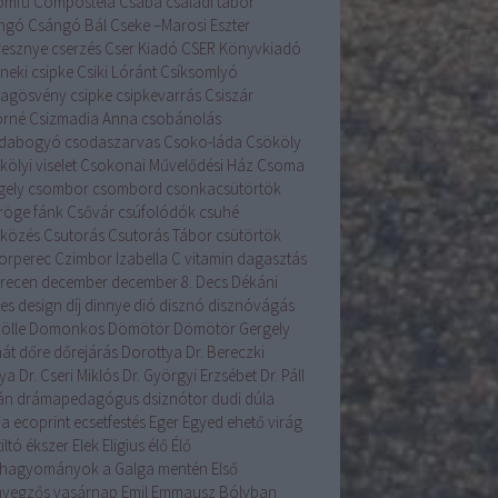
romfű
Compostela
Csaba
családi tábor
ngó
Csángó Bál
Cseke –Marosi Eszter
resznye
cserzés
Cser Kiadó
CSER Könyvkiadó
neki csipke
Csiki Lóránt
Csíksomlyó
llagösvény
csipke
csipkevarrás
Csiszár
orné
Csizmadia Anna
csobánolás
dabogyó
csodaszarvas
Csoko-láda
Csököly
ölyi viselet
Csokonai Művelődési Ház
Csoma
gely
csombor
csombord
csonkacsütörtök
röge fánk
Csővár
csúfolódók
csuhé
lközés
Csutorás
Csutorás Tábor
csütörtök
orperec
Czimbor Izabella
C vitamin
dagasztás
recen
december
december 8.
Decs
Dékáni
es
design
díj
dinnye
dió
disznó
disznóvágás
ölle
Domonkos
Dömötör
Dömötör Gergely
át
dőre
dőrejárás
Dorottya
Dr. Bereczki
lya
Dr. Cseri Miklós
Dr. Györgyi Erzsébet
Dr. Páll
án
drámapedagógus
dsiznótor
dudi
dúla
na
ecoprint
ecsetfestés
Eger
Egyed
ehető virág
iltó
ékszer
Elek
Eligius
élő
Élő
hagyományok a Galga mentén
Első
yegzős vasárnap
Emil
Emmausz Bólyban