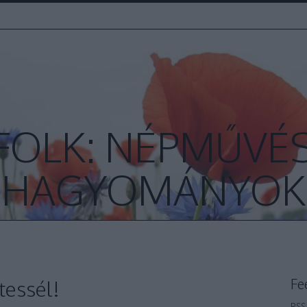
FOLK: NÉPMŰVÉS
HAGYOMÁNYOK
Fe
tessél!
RSS 