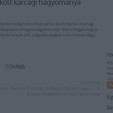
örkölt karcagi hagyománya
artás mindig fontos része volt az állattartásnak. A karcagi
birkapörkölt a Nagykunság jellemzője. Mivel a Nagykunság az
ttartó körzete volt, a táplálkozásában a hús s hozzá még a
Fe
RSS 
TOVÁBB
bej
Ato
bej
1
komment
nság
Szellemi Kulturális Örökség Magyarországon 3.: A
kunsági birkapörkölt karcagi hagyománya
Eg
Be