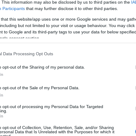
. This information may also be disclosed by us to third parties on the
IA
Róz
Participants
that may further disclose it to other third parties.
alat
Az 
 that this website/app uses one or more Google services and may gath
Toj
including but not limited to your visit or usage behaviour. You may click 
elő
 to Google and its third-party tags to use your data for below specifi
Ágo
ogle consent section.
lelk
Gaj
l Data Processing Opt Outs
tojá
Tov
o opt-out of the Sharing of my personal data.
Cí
In
Nin
o opt-out of the Sale of my Personal Data.
In
Ke
to opt-out of processing my Personal Data for Targeted
ing.
In
Cí
o opt-out of Collection, Use, Retention, Sale, and/or Sharing
ersonal Data that Is Unrelated with the Purposes for which it
"MA
lected.