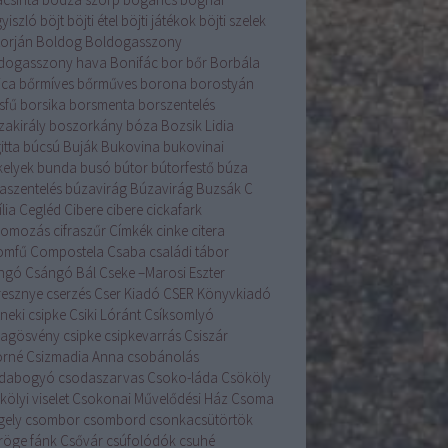
yiszló
böjt
böjti étel
böjti játékok
böjti szelek
torján
Boldog
Boldogasszony
dogasszony hava
Bonifác
bor
bőr
Borbála
ica
bőrmíves
bőrműves
borona
borostyán
sfű
borsika
borsmenta
borszentelés
zakirály
boszorkány
bóza
Bozsik Lidia
itta
búcsú
Buják
Bukovina
bukovinai
kelyek
bunda
busó
bútor
bútorfestő
búza
aszentelés
búzavirág
Búzavirág
Buzsák
C
lia
Cegléd
Cibere
cibere
cickafark
komozás
cifraszűr
Címkék
cinke
citera
romfű
Compostela
Csaba
családi tábor
ngó
Csángó Bál
Cseke –Marosi Eszter
resznye
cserzés
Cser Kiadó
CSER Könyvkiadó
neki csipke
Csiki Lóránt
Csíksomlyó
llagösvény
csipke
csipkevarrás
Csiszár
orné
Csizmadia Anna
csobánolás
dabogyó
csodaszarvas
Csoko-láda
Csököly
ölyi viselet
Csokonai Művelődési Ház
Csoma
gely
csombor
csombord
csonkacsütörtök
röge fánk
Csővár
csúfolódók
csuhé