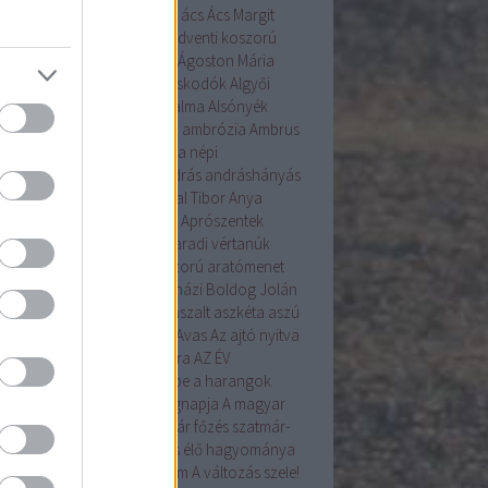
tanú
ablakos kalács
abrosz
ács
Ács Margit
r János
adomány
advent
adventi koszorú
enti naptár
Ágnes
Ágoston
Ágoston Mária
ta
Ajak
alakoskodás
alakoskodók
Algyői
ásíró Műhely
államalapítás
alma
Alsónyék
emetés
alulhajtós szélmalom
ambrózia
Ambrus
nt ÉVA
Ament Éva
Ament Éva népi
mesterség
AMKA
AMMOA
András
andráshányás
yal!
angyali
Anna
Antal
Antal Tibor
Anya
tfalva
április
apróbojtorján
Aprószentek
ószentek
Aprószulák
Arad
aradi vértanúk
nka
aratás
arató
aratókoszorú
aratómenet
angyal
árnika
Árpád
Árpádházi Boldog Jolán
ád ház
Assisi Szent Ferenc
aszalt
aszkéta
aszú
la
augusztus
augusztus 20.
Avas
Az ajtó nyitva
Az Én Újságom
az Év madara
AZ ÉV
VIRÁGA
a betakarítás ünnepe
a harangok
ába mennek
a kenyér világnapja
A magyar
ítés alapformái
A szilvalekvár főzés szatmár-
egi hagyománya
A tojásírás élő hagyománya
yarországon
A Tudás 6alom
A változás szele!