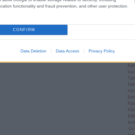
Erő
cation functionality and fraud prevention, and other user protection.
ska
mag
Báb
báb
CONFIRM
Ani
Bal
Bál
Data Deletion
Data Access
Privacy Policy
Ge
bar
Bar
baz
Tam
Elek
Káz
Ber
Rom
Kata
Betl
And
Józ
pal