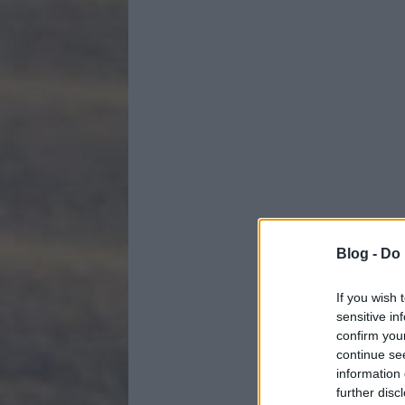
Blog -
Do 
If you wish 
sensitive in
confirm you
continue se
information 
further disc