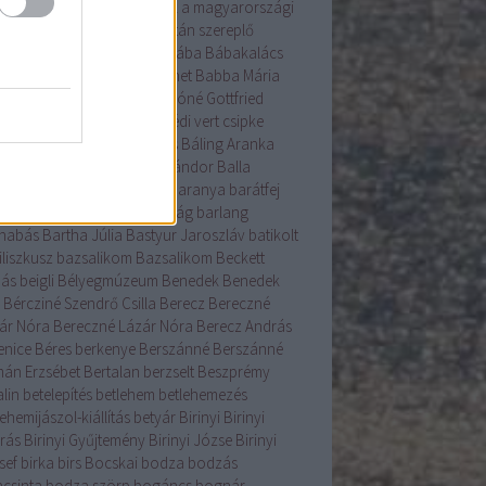
s gyökérzettel rendelkeznek a magyarországi
nzenek?
A Világörökség Listán szereplő
yar helyszínek
bab
baba
bába
Bábakalács
akalács Bábtársulat
Babanet
Babba Mária
színház
Bácska
Badár
Bakóné Gottfried
kó
baksus
bál
balatonendrédi vert csipke
ázs
Balázs-járás
balázsolás
Báling Aranka
ing Lászlóné
Bálint
Bálint Sándor
Balla
mma
Balog Zoltán
bárány
Baranya
barátfej
átfű
Barbara
barkó
Barkóság
barlang
nabás
Bartha Júlia
Bastyur Jaroszláv
batikolt
iliszkusz
bazsalikom
Bazsalikom
Beckett
ás
beigli
Bélyegmúzeum
Benedek
Benedek
Bércziné Szendrő Csilla
Berecz
Bereczné
ár Nóra
Bereczné Lázár Nóra
Berecz András
enice
Béres
berkenye
Berszánné
Berszánné
án Erzsébet
Bertalan
berzselt
Beszprémy
lin
betelepítés
betlehem
betlehemezés
ehemijászol-kiállítás
betyár
Birinyi
Birinyi
rás
Birinyi Gyűjtemény
Birinyi Józse
Birinyi
sef
birka
birs
Bocskai
bodza
bodzás
acsinta
bodza szörp
bogáncs
bognár