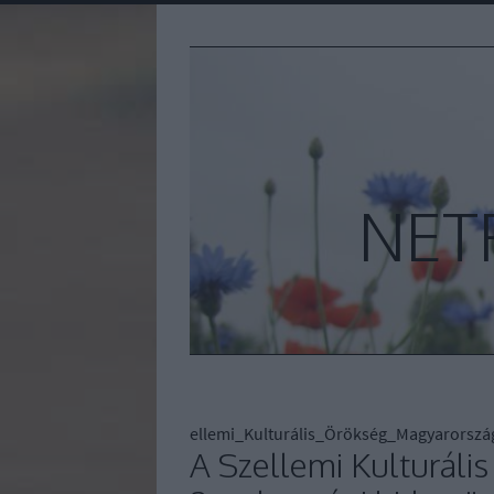
NET
ellemi_Kulturális_Örökség_Magyarorsz
A Szellemi Kulturáli