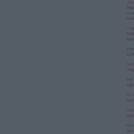
Jók
Nép
Hiv
kuta
A to
kiál
Ipa
Petr
taní
Torb
virá
Hét 
Egy
Az 
tojá
Gajd
legj
Róz
Ipar