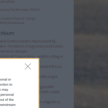
sok nyílnak
sszonyi fej ékessége a főkötő
s Szakmai Nap Dr. Györgyi
ébet előadásaival
chívum
ainé Gombosi Beatrix Népművészet Ifjú
tere – Hivatásom a hagyományokat kutatni,
elni és továbbadni
ojásírás élő hagyománya – kiállítás a Magyar
i Iparművészeti Múzeumban
ovics Nikolett: a szövés és tanítás tölti ki az
temet
ba Ildikó keze nyomán szűrrátét virágok
sonal or
lnak
ection to
éve alakult a Tojásdíszítők Egyesülete
ou may
Ágoston családban a tojásdíszítés családi
 personal
gyomány
out of the
dics Krisztián bőrműves: csak a legjobb az
 downstream
 jó