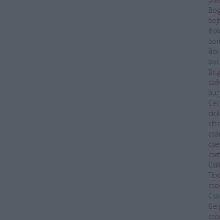
Bog
boj
Bol
bor
Bor
bor
Brig
szé
búz
Cecí
cic
cit
csá
cse
cset
Csi
Tib
cso
Csök
Ger
csö