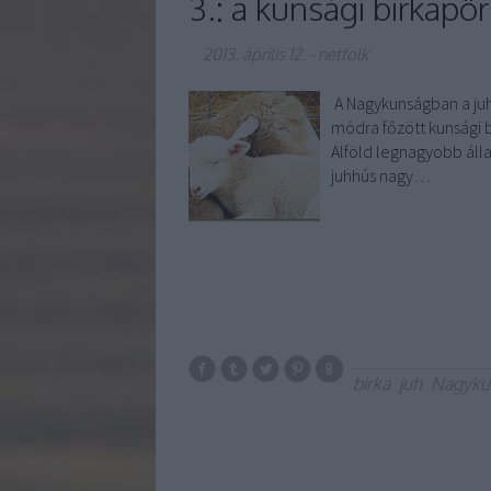
3.: a kunsági birkap
2013. április 12.
-
netfolk
A Nagykunságban a juht
módra főzött kunsági 
Alföld legnagyobb álla
juhhús nagy…
birka
juh
Nagyku