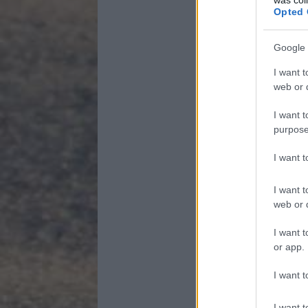
Opted 
Google 
I want t
web or d
I want t
purpose
I want 
I want t
web or d
I want t
or app.
I want t
I want t