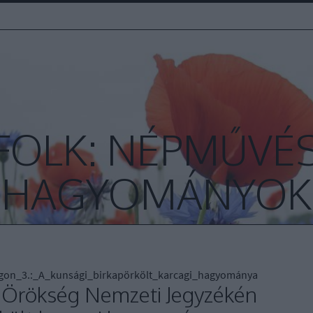
FOLK: NÉPMŰVÉS
HAGYOMÁNYOK
ágon_3.:_A_kunsági_birkapörkölt_karcagi_hagyománya
s Örökség Nemzeti Jegyzékén