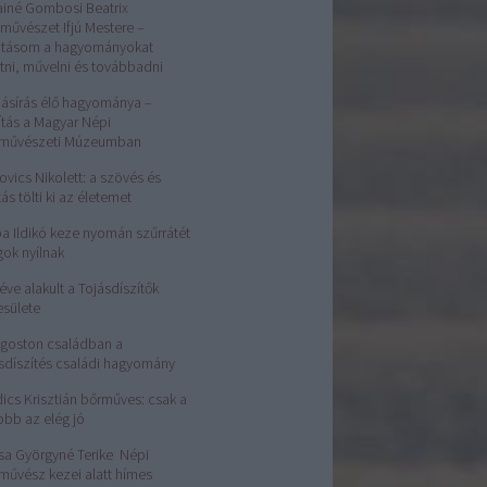
ainé Gombosi Beatrix
művészet Ifjú Mestere –
atásom a hagyományokat
tni, művelni és továbbadni
jásírás élő hagyománya –
lítás a Magyar Népi
rművészeti Múzeumban
ovics Nikolett: a szövés és
tás tölti ki az életemet
a Ildikó keze nyomán szűrrátét
gok nyílnak
éve alakult a Tojásdíszítők
esülete
Ágoston családban a
sdíszítés családi hagyomány
ics Krisztián bőrműves: csak a
obb az elég jó
sa Györgyné Terike Népi
művész kezei alatt hímes