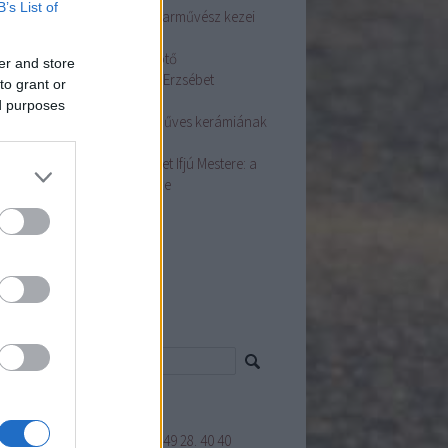
B’s List of
sa Györgyné Terike Népi Iparművész kezei
t hímes tojások nyílnak
asszonyi fej ékessége a főkötő
er and store
ás Szakmai Nap Dr. Györgyi Erzsébet
to grant or
adásaival
ed purposes
ston Mária fazekas: A kézműves kerámiának
e van
dos Zsuzsanna Népművészet Ifjú Mestere: a
sírás az életünk fontos része
ább
...
mke feed
cs megjeleníthető elem.
resés
mkék
GYAR KÉZMŰVES REMEK"
1849
28.
40
40