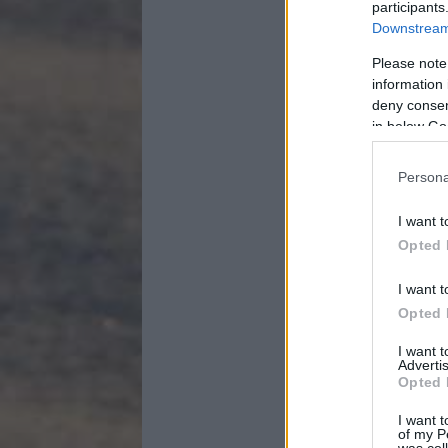
participants
Downstream 
Please note
information 
deny consent
in below Go
Persona
I want t
Opted 
I want t
Opted 
I want 
Advertis
Opted 
I want t
of my P
was col