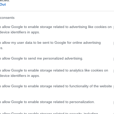
ver
Out
Áde
adv
consents
Ágo
Toj
o allow Google to enable storage related to advertising like cookies on
ált
evice identifiers in apps.
Ame
kis
o allow my user data to be sent to Google for online advertising
Ang
s.
Apá
apr
to allow Google to send me personalized advertising.
Ara
ark
o allow Google to enable storage related to analytics like cookies on
Árp
evice identifiers in apps.
Atti
áll?
o allow Google to enable storage related to functionality of the website
VAD
Róm
dísz
o allow Google to enable storage related to personalization.
ber
Mag
o allow Google to enable storage related to security, including