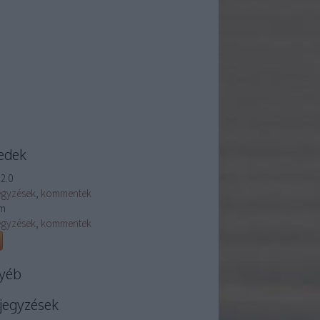
edek
2.0
egyzések
,
kommentek
m
egyzések
,
kommentek
yéb
jegyzések