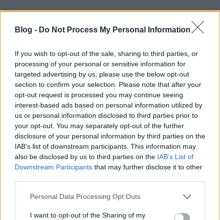
Blog -
Do Not Process My Personal Information
If you wish to opt-out of the sale, sharing to third parties, or
processing of your personal or sensitive information for
targeted advertising by us, please use the below opt-out
section to confirm your selection. Please note that after your
opt-out request is processed you may continue seeing
interest-based ads based on personal information utilized by
us or personal information disclosed to third parties prior to
your opt-out. You may separately opt-out of the further
disclosure of your personal information by third parties on the
IAB’s list of downstream participants. This information may
also be disclosed by us to third parties on the
IAB’s List of
A Szellemi és Kulturális Örökség
Downstream Participants
that may further disclose it to other
third parties.
Listán a Mária-tisztelet zarándok és
Please note that this website/app uses one or more Google
búcsú hagyománya Magyarországon
Personal Data Processing Opt Outs
services and may gather and store information including but
netfolk
not limited to your visit or usage behaviour. You may click to
•
I want to opt-out of the Sharing of my
2016. október 05.
0