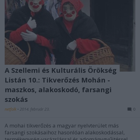
A Szellemi és Kulturális Örökség
Listán 10.: Tikverőzés Mohán -
maszkos, alakoskodó, farsangi
szokás
netfolk
•
2014. február 23.
0
A mohai tikverőzés a magyar nyelvterület más
farsangi szokásaihoz hasonlóan alakoskodással,
termékenység-varázslással és adománygyűjtéssel