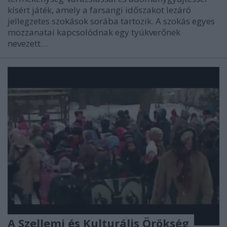
kísért játék, amely a farsangi időszakot lezáró
jellegzetes szokások sorába tartozik. A szokás egyes
mozzanatai kapcsolódnak egy tyúkverőnek
nevezett…
A Szellemi és Kulturális Örökség