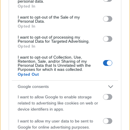
personal data.
grant or deny consent to Google and its third-party tags to
Opted In
use your data for below specified purposes in below Google
A Mária Zarándokút UNESCO szellemi kulturális
consent section.
I want to opt-out of the Sale of my
örökségi listájára kerülése elősegítheti azt, hogy
Personal Data.
nemzetközi kulturális úttá váljon. Szűz Máriát
Opted In
kiemelt tisztelet övezi mióta Szent István királyunk
hazánkat oltalmába ajánlotta. Azóta utak,
I want to opt-out of processing my
Personal Data for Targeted Advertising.
templomok, települések viselik Jézus anyjának nevét.
Opted In
A…
I want to opt-out of Collection, Use,
Retention, Sale, and/or Sharing of my
Personal Data that Is Unrelated with the
Purposes for which it was collected.
Opted Out
Google consents
I want to allow Google to enable storage
related to advertising like cookies on web or
device identifiers in apps.
I want to allow my user data to be sent to
Google for online advertising purposes.