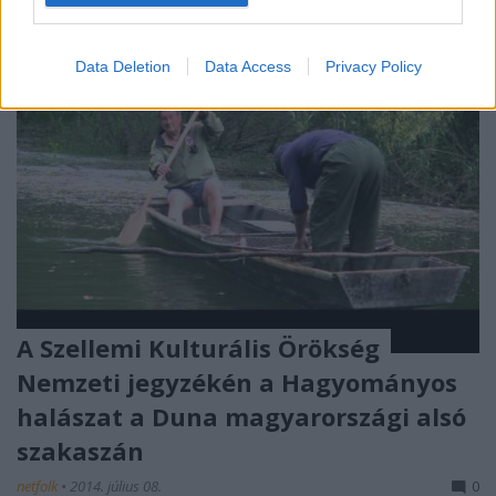
Data Deletion
Data Access
Privacy Policy
A Szellemi Kulturális Örökség
Nemzeti jegyzékén a Hagyományos
halászat a Duna magyarországi alsó
szakaszán
netfolk
•
2014. július 08.
0