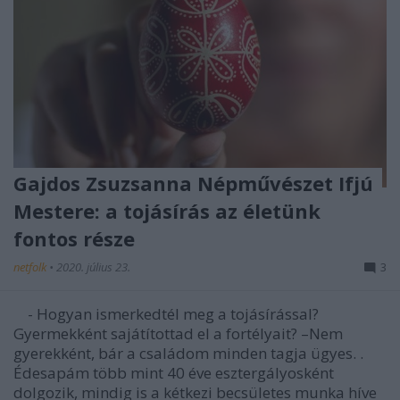
Gajdos Zsuzsanna Népművészet Ifjú
Mestere: a tojásírás az életünk
fontos része
netfolk
•
2020. július 23.
3
- Hogyan ismerkedtél meg a tojásírással?
Gyermekként sajátítottad el a fortélyait? –Nem
gyerekként, bár a családom minden tagja ügyes. .
Édesapám több mint 40 éve esztergályosként
dolgozik, mindig is a kétkezi becsületes munka híve