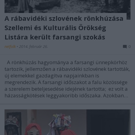
A rábavidéki szlovének rönkhúzása
Szellemi és Kulturális Örökség
Listára került farsangi szokás
netfolk
•
2014. február 26.
0
A rönkhúzás hagyománya a farsangi ünnepkörhöz
tartozik, jellemzően a rábavidéki szlovének tartották,
új elemekkel gazdagítva napjainkban is
megrendezik. A farsangi időszakot a falu közössége
a szerelem beteljesedése idejének tartotta; ez volt a
házasságkötések leggyakoribb időszaka. Azokban…