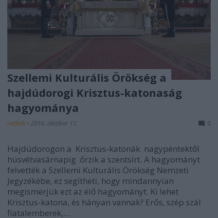
Szellemi Kulturális Örökség a
hajdúdorogi Krisztus-katonaság
hagyománya
netfolk
•
2016. október 11.
0
Hajdúdorogon a Krisztus-katonák nagypéntektől
húsvétvasárnapig őrzik a szentsírt. A hagyományt
felvették a Szellemi Kulturális Örökség Nemzeti
Jegyzékébe, ez segítheti, hogy mindannyian
megismerjük ezt az élő hagyományt. Ki lehet
Krisztus-katona, és hányan vannak? Erős, szép szál
fiatalemberek,…