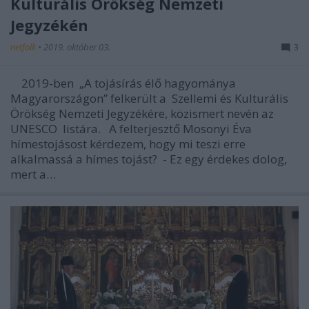
Kulturális Örökség Nemzeti
Jegyzékén
netfolk
•
2019. október 03.
3
2019-ben „A tojásírás élő hagyománya
Magyarországon” felkerült a Szellemi és Kulturális
Örökség Nemzeti Jegyzékére, közismert nevén az
UNESCO listára. A felterjesztő Mosonyi Éva
hímestojásost kérdezem, hogy mi teszi erre
alkalmassá a hímes tojást? - Ez egy érdekes dolog,
mert a…