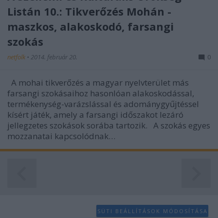
Listán 10.: Tikverőzés Mohán -
maszkos, alakoskodó, farsangi
szokás
netfolk
•
2014. február 20.
0
A mohai tikverőzés a magyar nyelvterület más
farsangi szokásaihoz hasonlóan alakoskodással,
termékenység-varázslással és adománygyűjtéssel
kísért játék, amely a farsangi időszakot lezáró
jellegzetes szokások sorába tartozik. A szokás egyes
mozzanatai kapcsolódnak…
SÜTI BEÁLLÍTÁSOK MÓDOSÍTÁSA