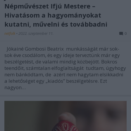
Népművészet Ifjú Mestere –
Hivatásom a hagyományokat
kutatni, művelni és továbbadni
netfolk
•
2022. szeptember 11.
0
Jókainé Gombosi Beatrix munkásságát már sok-
sok éve csodálom, és egy ideje terveztünk már egy
beszélgetést, de valami mindig közbejött. Bokros
teendőit, számtalan elfoglaltságát tudtam, úgyhogy
nem bánkódtam, de azért nem hagytam elsikkadni
a lehetőséget egy „kiadós” beszélgetésre. Ezt
nagyon…