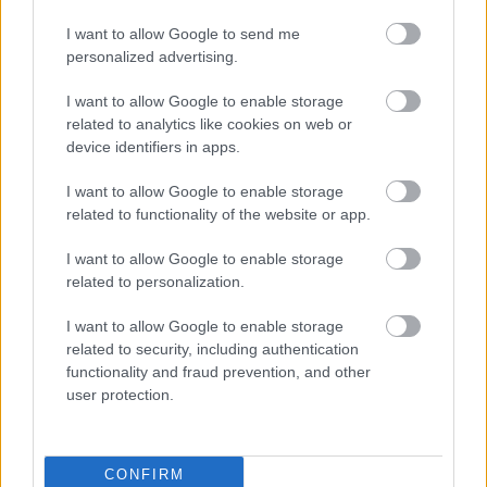
I want to allow Google to send me
personalized advertising.
A Kossuth-kultusz ceglédi
I want to allow Google to enable storage
hagyománya a Szellemi Kulturális
related to analytics like cookies on web or
device identifiers in apps.
Örökség Nemzeti Jegyzékén a 20.
elem a
I want to allow Google to enable storage
related to functionality of the website or app.
netfolk
•
2015. július 19.
2
I want to allow Google to enable storage
Kossuth úgy hozzá tartozik a ceglédiek életéhez
related to personalization.
és identitásához, mint borsóhoz a héja, fa törzséhez
I want to allow Google to enable storage
az ága. A Kossuth-kultusz hagyománya él és virul az
related to security, including authentication
egész országban s a határon túli magyar
functionality and fraud prevention, and other
közösségekben is -mégis, jelentősége Cegléden
user protection.
igazán különleges. Cegléd nem lenne az ami
Kossuth…
CONFIRM