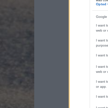
Opted 
Google 
I want t
web or d
I want t
purpose
I want 
I want t
web or d
I want t
or app.
I want t
I want t