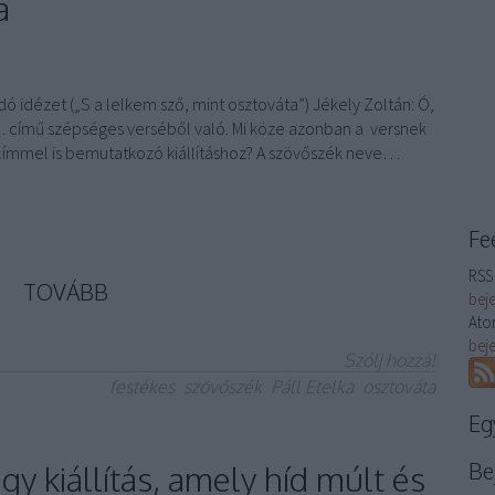
a
dó idézet („S a lelkem sző, mint osztováta”) Jékely Zoltán: Ó,
 című szépséges verséből való. Mi köze azonban a versnek
címmel is bemutatkozó kiállításhoz? A szövőszék neve…
Fe
RSS 
TOVÁBB
bej
Ato
bej
Szólj hozzá!
festékes
szövőszék
Páll Etelka
osztováta
Eg
Be
gy kiállítás, amely híd múlt és