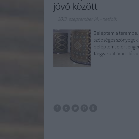
jövő között
2013. szeptember 14.
-
netfolk
Beléptem a terembe. T
szépséges szőnyegek. 
beléptem, elért engem
tárgyakból árad. Jó v