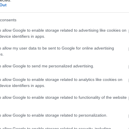
ver
Out
Áde
adv
consents
Ágo
Toj
o allow Google to enable storage related to advertising like cookies on
ált
evice identifiers in apps.
Ame
kis
o allow my user data to be sent to Google for online advertising
Ang
s.
Apá
apr
to allow Google to send me personalized advertising.
Ara
ark
o allow Google to enable storage related to analytics like cookies on
Árp
evice identifiers in apps.
Atti
áll?
o allow Google to enable storage related to functionality of the website
VAD
Róm
dísz
o allow Google to enable storage related to personalization.
ber
Mag
o allow Google to enable storage related to security, including