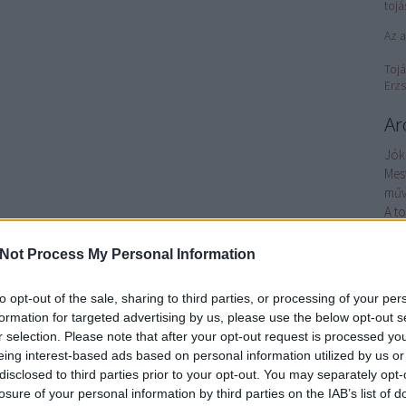
tojá
Az a
Tojá
Erzs
Ar
Jók
Mes
műv
A t
Nép
Petr
Not Process My Personal Information
éle
Tor
to opt-out of the sale, sharing to third parties, or processing of your per
nyí
formation for targeted advertising by us, please use the below opt-out s
Hét 
r selection. Please note that after your opt-out request is processed y
Az 
eing interest-based ads based on personal information utilized by us or
ha
disclosed to third parties prior to your opt-out. You may separately opt-
Gaj
losure of your personal information by third parties on the IAB’s list of
elég