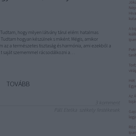
Jók
Nép
Hiv
kuta
A to
udtam, hogy milyen látvány tárul elém: hatalmas
kiál
Tudtam hogyan készülnek s miként. Mégis, amikor
Ipa
 az a természetes tisztaság és harmónia, ami ezekből a
Petr
olt saját szememmel rácsodálkozni a…
taní
Torb
virá
Hét 
TOVÁBB
Egy
Az 
tojá
3
komment
Páll Etelka
székely festékesek
Gajd
legj
Róz
Ipar