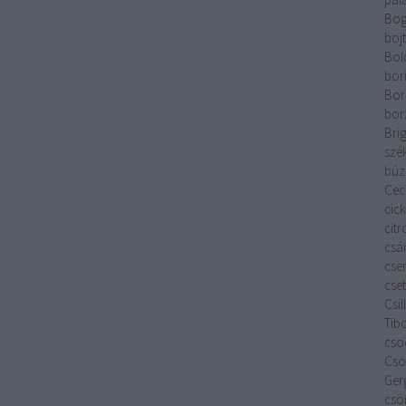
Bog
boj
Bol
bor
Bor
bor
Brig
szé
búz
Cecí
cic
cit
csá
cse
cset
Csi
Tib
cso
Csök
Ger
csö