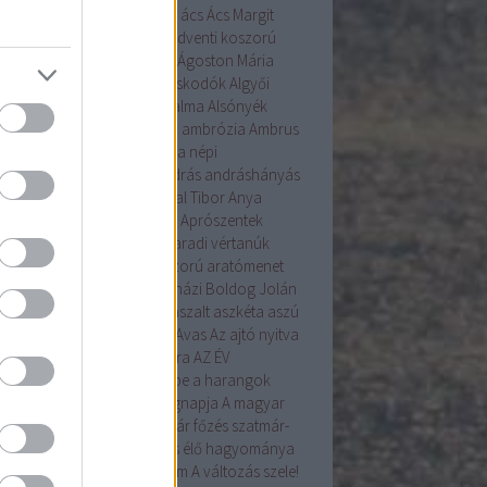
tanú
ablakos kalács
abrosz
ács
Ács Margit
r János
adomány
advent
adventi koszorú
enti naptár
Ágnes
Ágoston
Ágoston Mária
ta
Ajak
alakoskodás
alakoskodók
Algyői
ásíró Műhely
államalapítás
alma
Alsónyék
emetés
alulhajtós szélmalom
ambrózia
Ambrus
nt ÉVA
Ament Éva
Ament Éva népi
mesterség
AMKA
AMMOA
András
andráshányás
yal!
angyali
Anna
Antal
Antal Tibor
Anya
tfalva
április
apróbojtorján
Aprószentek
ószentek
Aprószulák
Arad
aradi vértanúk
nka
aratás
arató
aratókoszorú
aratómenet
angyal
árnika
Árpád
Árpádházi Boldog Jolán
ád ház
Assisi Szent Ferenc
aszalt
aszkéta
aszú
la
augusztus
augusztus 20.
Avas
Az ajtó nyitva
Az Én Újságom
az Év madara
AZ ÉV
VIRÁGA
a betakarítás ünnepe
a harangok
ába mennek
a kenyér világnapja
A magyar
ítés alapformái
A szilvalekvár főzés szatmár-
egi hagyománya
A tojásírás élő hagyománya
yarországon
A Tudás 6alom
A változás szele!