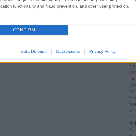
Erő
cation functionality and fraud prevention, and other user protection.
ska
mag
Báb
báb
CONFIRM
Ani
Bal
Bál
Data Deletion
Data Access
Privacy Policy
Ge
bar
Bar
baz
Tam
Elek
Káz
Ber
Rom
Kata
Betl
And
Józ
pal