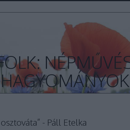
FOLK: NÉPMŰVÉS
HAGYOMÁNYOK
osztováta” - Páll Etelka