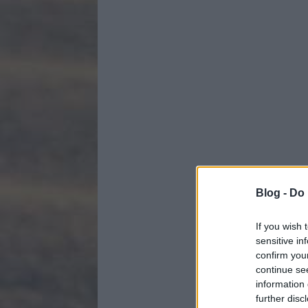
Blog -
Do 
If you wish 
sensitive in
confirm you
continue se
information 
further disc