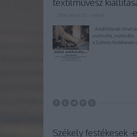
textilművész kiállítás
2014. január 23.
-
netfolk
A kiállításnak címet a
osztováta, osztováta…
a Székely festékesek 
Székely festékesek -e