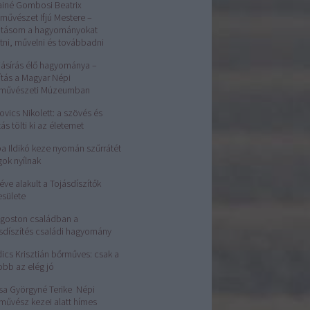
ainé Gombosi Beatrix
művészet Ifjú Mestere –
atásom a hagyományokat
tni, művelni és továbbadni
jásírás élő hagyománya –
lítás a Magyar Népi
rművészeti Múzeumban
ovics Nikolett: a szövés és
tás tölti ki az életemet
a Ildikó keze nyomán szűrrátét
gok nyílnak
éve alakult a Tojásdíszítők
esülete
Ágoston családban a
sdíszítés családi hagyomány
ics Krisztián bőrműves: csak a
obb az elég jó
sa Györgyné Terike Népi
művész kezei alatt hímes