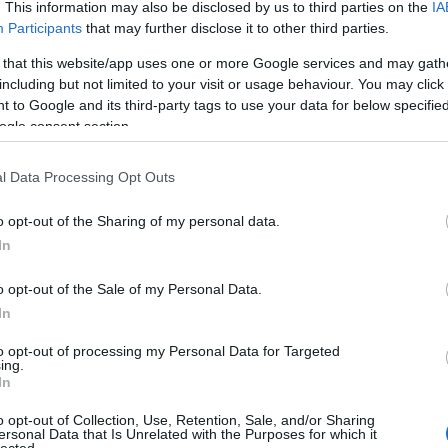
. This information may also be disclosed by us to third parties on the
IA
Róz
Participants
that may further disclose it to other third parties.
alat
Az 
 that this website/app uses one or more Google services and may gath
Toj
including but not limited to your visit or usage behaviour. You may click 
elő
 to Google and its third-party tags to use your data for below specifi
Ágo
ogle consent section.
lelk
Gaj
l Data Processing Opt Outs
tojá
Tov
o opt-out of the Sharing of my personal data.
Cí
In
Nin
o opt-out of the Sale of my Personal Data.
In
Ke
to opt-out of processing my Personal Data for Targeted
ing.
In
Cí
o opt-out of Collection, Use, Retention, Sale, and/or Sharing
ersonal Data that Is Unrelated with the Purposes for which it
"MA
lected.