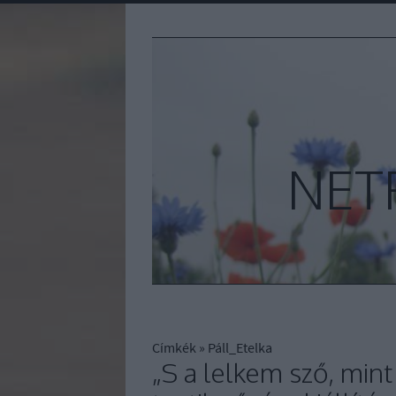
NET
Címkék
»
Páll_Etelka
„S a lelkem sző, mint 