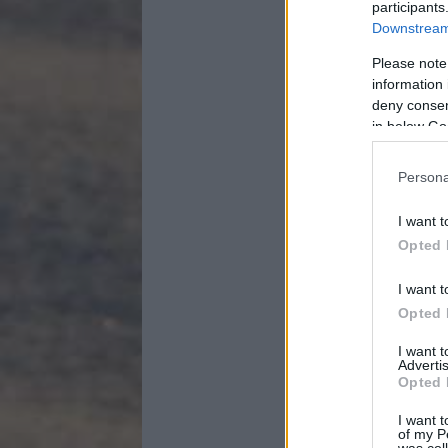
participants
Downstream 
Please note
information 
deny consent
in below Go
Persona
I want t
Opted 
I want t
Opted 
I want 
Advertis
Opted 
I want t
of my P
was col