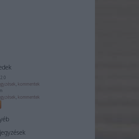
edek
2.0
egyzések
,
kommentek
m
egyzések
,
kommentek
yéb
jegyzések