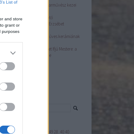
B’s List of
sa Györgyné Terike Népi Iparművész kezei
t hímes tojások nyílnak
asszonyi fej ékessége a főkötő
er and store
ás Szakmai Nap Dr. Györgyi Erzsébet
to grant or
adásaival
ed purposes
ston Mária fazekas: A kézműves kerámiának
e van
dos Zsuzsanna Népművészet Ifjú Mestere: a
sírás az életünk fontos része
ább
...
mke feed
cs megjeleníthető elem.
resés
mkék
GYAR KÉZMŰVES REMEK"
1849
28.
40
40