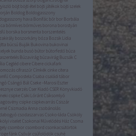
yiszló
böjt
böjti étel
böjti játékok
böjti szelek
torján
Boldog
Boldogasszony
dogasszony hava
Bonifác
bőr
bor
Borbála
ica
bőrmíves
bőrműves
borona
borostyán
sfű
borsika
borsmenta
borszentelés
zakirály
boszorkány
bóza
Bozsik Lidia
itta
búcsú
Buják
Bukovina
bukovinai
kelyek
bunda
busó
bútor
bútorfestő
búza
aszentelés
Búzavirág
búzavirág
Buzsák
C
lia
Cegléd
cibere
Cibere
cickafark
komozás
cifraszűr
Címkék
cinke
citera
romfű
Compostela
Csaba
családi tábor
ngó
Csángó Bál
Cseke –Marosi Eszter
resznye
cserzés
Cser Kiadó
CSER Könyvkiadó
neki csipke
Csiki Lóránt
Csíksomlyó
llagösvény
csipke
csipkevarrás
Csiszár
orné
Csizmadia Anna
csobánolás
dabogyó
csodaszarvas
Csoko-láda
Csököly
ölyi viselet
Csokonai Művelődési Ház
Csoma
gely
csombor
csombord
csonkacsütörtök
röge fánk
Csővár
csúfolódók
csuhé