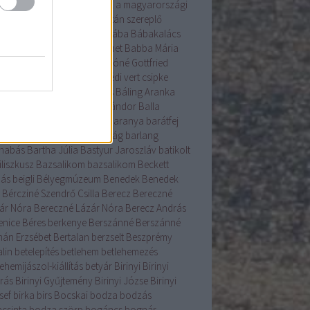
s gyökérzettel rendelkeznek a magyarországi
nzenek?
A Világörökség Listán szereplő
yar helyszínek
bab
baba
bába
Bábakalács
akalács Bábtársulat
Babanet
Babba Mária
színház
Bácska
Badár
Bakóné Gottfried
kó
baksus
bál
balatonendrédi vert csipke
ázs
Balázs-járás
balázsolás
Báling Aranka
ing Lászlóné
Bálint
Bálint Sándor
Balla
mma
Balog Zoltán
bárány
Baranya
barátfej
átfű
Barbara
barkó
Barkóság
barlang
nabás
Bartha Júlia
Bastyur Jaroszláv
batikolt
iliszkusz
Bazsalikom
bazsalikom
Beckett
ás
beigli
Bélyegmúzeum
Benedek
Benedek
Bércziné Szendrő Csilla
Berecz
Bereczné
ár Nóra
Bereczné Lázár Nóra
Berecz András
enice
Béres
berkenye
Berszánné
Berszánné
án Erzsébet
Bertalan
berzselt
Beszprémy
lin
betelepítés
betlehem
betlehemezés
ehemijászol-kiállítás
betyár
Birinyi
Birinyi
rás
Birinyi Gyűjtemény
Birinyi Józse
Birinyi
sef
birka
birs
Bocskai
bodza
bodzás
acsinta
bodza szörp
bogáncs
bognár