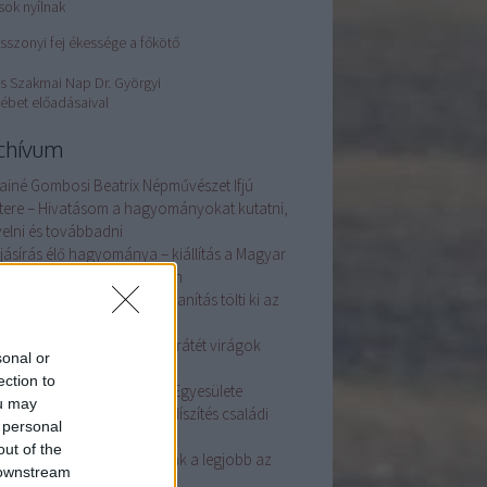
sok nyílnak
sszonyi fej ékessége a főkötő
s Szakmai Nap Dr. Györgyi
ébet előadásaival
chívum
ainé Gombosi Beatrix Népművészet Ifjú
tere – Hivatásom a hagyományokat kutatni,
elni és továbbadni
ojásírás élő hagyománya – kiállítás a Magyar
i Iparművészeti Múzeumban
ovics Nikolett: a szövés és tanítás tölti ki az
temet
ba Ildikó keze nyomán szűrrátét virágok
sonal or
lnak
ection to
éve alakult a Tojásdíszítők Egyesülete
ou may
Ágoston családban a tojásdíszítés családi
 personal
gyomány
out of the
dics Krisztián bőrműves: csak a legjobb az
 downstream
 jó