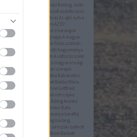
angyal
árnika
Árpád
Árpádházi Boldog Jolán
ád ház
Assisi Szent Ferenc
aszalt
aszkéta
aszú
la
augusztus
augusztus 20.
Avas
Az ajtó nyitva
Az Én Újságom
az Év madara
AZ ÉV
VIRÁGA
a betakarítás ünnepe
a harangok
ába mennek
a kenyér világnapja
A magyar
ítés alapformái
A szilvalekvár főzés szatmár-
egi hagyománya
A tojásírás élő hagyománya
yarországon
A Tudás 6alom
A változás szele!
s gyökérzettel rendelkeznek a magyarországi
nzenek?
A Világörökség Listán szereplő
yar helyszínek
bab
baba
bába
Bábakalács
akalács Bábtársulat
Babanet
Babba Mária
színház
Bácska
Badár
Bakóné Gottfried
kó
baksus
bál
balatonendrédi vert csipke
ázs
Balázs-járás
balázsolás
Báling Aranka
ing Lászlóné
Bálint
Bálint Sándor
Balla
mma
Balog Zoltán
bárány
Baranya
barátfej
átfű
Barbara
barkó
Barkóság
barlang
nabás
Bartha Júlia
Bastyur Jaroszláv
batikolt
iliszkusz
bazsalikom
Bazsalikom
Beckett