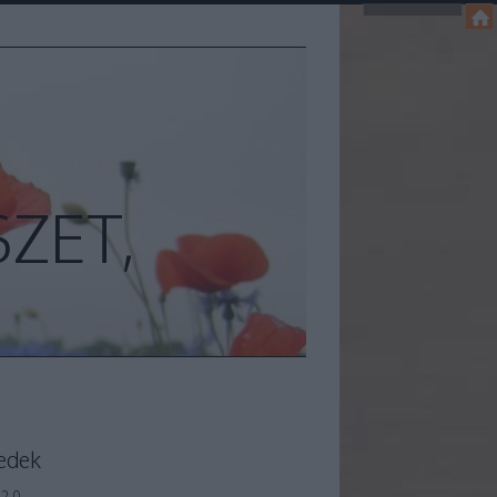
ZET,
edek
2.0