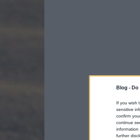
Blog -
Do 
If you wish 
sensitive in
confirm you
continue se
information 
further disc