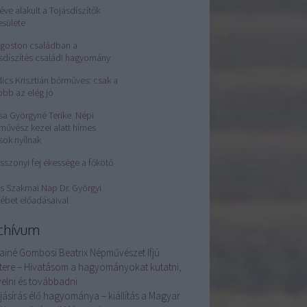
éve alakult a Tojásdíszítők
esülete
Ágoston családban a
sdíszítés családi hagyomány
ics Krisztián bőrműves: csak a
obb az elég jó
sa Györgyné Terike Népi
művész kezei alatt hímes
sok nyílnak
sszonyi fej ékessége a főkötő
s Szakmai Nap Dr. Györgyi
ébet előadásaival
chívum
ainé Gombosi Beatrix Népművészet Ifjú
tere – Hivatásom a hagyományokat kutatni,
elni és továbbadni
ojásírás élő hagyománya – kiállítás a Magyar