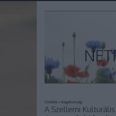
NET
Címkék
»
Nagykunság
A Szellemi Kulturáli