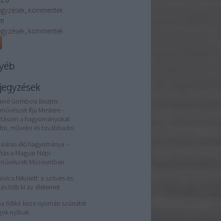
egyzések
,
kommentek
m
egyzések
,
kommentek
yéb
jegyzések
ainé Gombosi Beatrix
művészet Ifjú Mestere –
atásom a hagyományokat
tni, művelni és továbbadni
jásírás élő hagyománya –
lítás a Magyar Népi
rművészeti Múzeumban
ovics Nikolett: a szövés és
tás tölti ki az életemet
a Ildikó keze nyomán szűrrátét
gok nyílnak