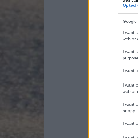
Opted 
Google 
I want t
web or d
I want t
purpose
I want 
I want t
web or d
I want t
or app.
I want t
I want t