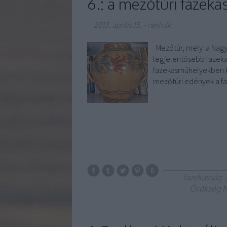
6.: a mezőtúri fazeka
2013. április 15.
-
netfolk
Mezőtúr, mely a Nagyk
legjelentősebb fazeka
fazekasműhelyekben ko
mezőtúri edények a f
fazekasság
Örökség N