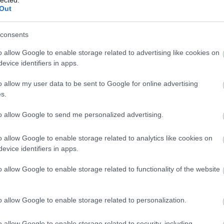
ark
Out
Árp
Atti
consents
áll?
VAD
o allow Google to enable storage related to advertising like cookies on
Róm
evice identifiers in apps.
dísz
ber
o allow my user data to be sent to Google for online advertising
Mag
s.
Erő
ska
to allow Google to send me personalized advertising.
mag
Báb
o allow Google to enable storage related to analytics like cookies on
báb
evice identifiers in apps.
Ani
Bal
o allow Google to enable storage related to functionality of the website
Bál
Ge
bar
o allow Google to enable storage related to personalization.
Bar
baz
o allow Google to enable storage related to security, including