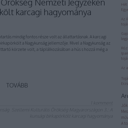
s Örökség Nemzeti Jegyzékén
Hét 
örkölt karcagi hagyománya
Egy
Az 
tojá
Gajd
artás mindig fontos része volt az állattartásnak. A karcagi
legj
birkapörkölt a Nagykunság jellemzője. Mivel a Nagykunság az
Róz
ttartó körzete volt, a táplálkozásában a hús s hozzá még a
Ipar
tojá
Az a
Tojá
Erzs
TOVÁBB
Ar
1
komment
Jók
nság
Szellemi Kulturális Örökség Magyarországon 3.: A
Mes
kunsági birkapörkölt karcagi hagyománya
műv
A t