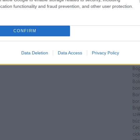
Tam
cation functionality and fraud prevention, and other user protection.
Elek
Káz
Ber
Rom
CONFIRM
Kata
Betl
And
Data Deletion
Data Access
Privacy Policy
Józ
pal
Bog
boj
Bol
bor
Bor
bor
Brig
szé
búz
Cecí
cic