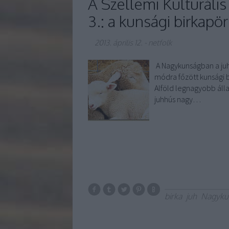
A Szellemi Kulturáli
3.: a kunsági birkap
2013. április 12.
-
netfolk
A Nagykunságban a juht
módra főzött kunsági 
Alföld legnagyobb álla
juhhús nagy…
birka
juh
Nagyku