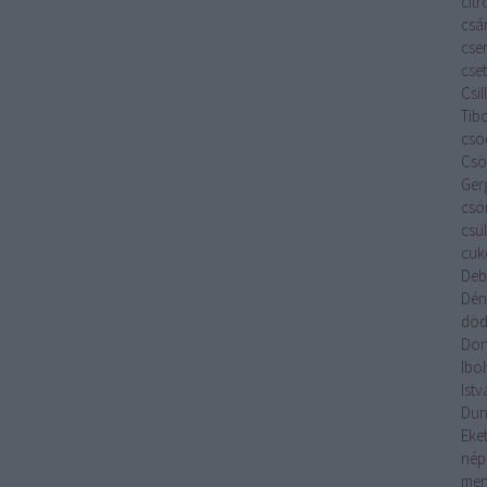
cit
csá
cse
cset
Csi
Tib
cso
Csök
Ger
csö
csü
cuk
Deb
Dén
död
Don
Ibo
Istv
Du
Eket
nép
men