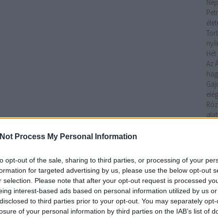
Nép
Petr
éle
Tor
nyí
Hét 
Az 
ha
Gaj
elég
Róz
alat
Az 
Toj
Not Process My Personal Information
elő
Ágo
to opt-out of the sale, sharing to third parties, or processing of your per
lelk
formation for targeted advertising by us, please use the below opt-out s
Gaj
r selection. Please note that after your opt-out request is processed y
tojá
eing interest-based ads based on personal information utilized by us or
Tov
disclosed to third parties prior to your opt-out. You may separately opt-
losure of your personal information by third parties on the IAB’s list of
Cí