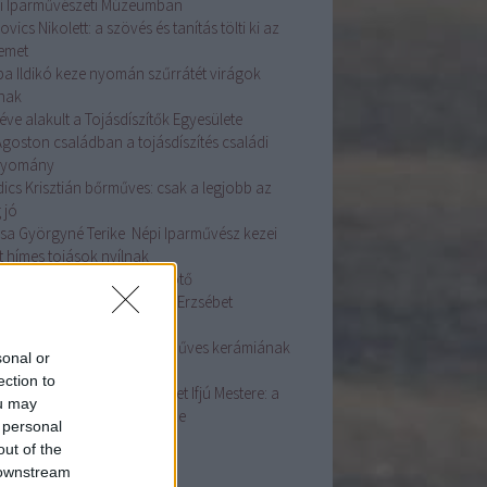
i Iparművészeti Múzeumban
ovics Nikolett: a szövés és tanítás tölti ki az
temet
ba Ildikó keze nyomán szűrrátét virágok
lnak
éve alakult a Tojásdíszítők Egyesülete
Ágoston családban a tojásdíszítés családi
gyomány
dics Krisztián bőrműves: csak a legjobb az
 jó
sa Györgyné Terike Népi Iparművész kezei
t hímes tojások nyílnak
asszonyi fej ékessége a főkötő
ás Szakmai Nap Dr. Györgyi Erzsébet
adásaival
ston Mária fazekas: A kézműves kerámiának
sonal or
e van
ection to
dos Zsuzsanna Népművészet Ifjú Mestere: a
ou may
sírás az életünk fontos része
 personal
ább
...
out of the
 downstream
mke feed