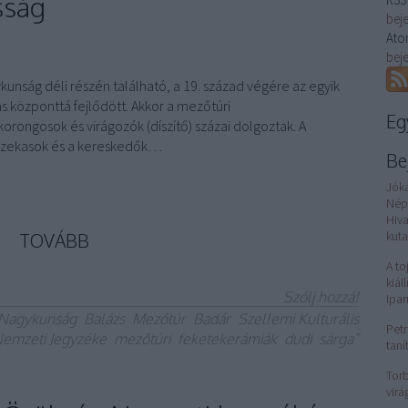
sság
bej
Ato
bej
unság déli részén található, a 19. század végére az egyik
s központtá fejlődött. Akkor a mezőtúri
Eg
rongosok és virágozók (díszítő) százai dolgoztak. A
azekasok és a kereskedők…
Be
Jók
Nép
Hiv
kuta
TOVÁBB
A to
kiál
Szólj hozzá!
Ipa
Nagykunság
Balázs
Mezőtúr
Badár
Szellemi Kulturális
Petr
emzeti Jegyzéke
mezőtúri
feketekerámiák
dudi
sárga”
taní
Torb
virá