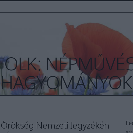
FOLK: NÉPMŰVÉS
HAGYOMÁNYOK
Fe
s Örökség Nemzeti Jegyzékén
RSS 