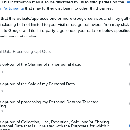
. This information may also be disclosed by us to third parties on the
IA
Participants
that may further disclose it to other third parties.
Nin
 that this website/app uses one or more Google services and may gath
Ke
including but not limited to your visit or usage behaviour. You may click 
 to Google and its third-party tags to use your data for below specifi
ogle consent section.
Cí
l Data Processing Opt Outs
"MA
ver
o opt-out of the Sharing of my personal data.
Áde
In
adv
Ágo
o opt-out of the Sale of my Personal Data.
Toj
In
ált
Ame
to opt-out of processing my Personal Data for Targeted
kis
ing.
Ang
In
Apá
o opt-out of Collection, Use, Retention, Sale, and/or Sharing
apr
ersonal Data that Is Unrelated with the Purposes for which it
Ara
lected.