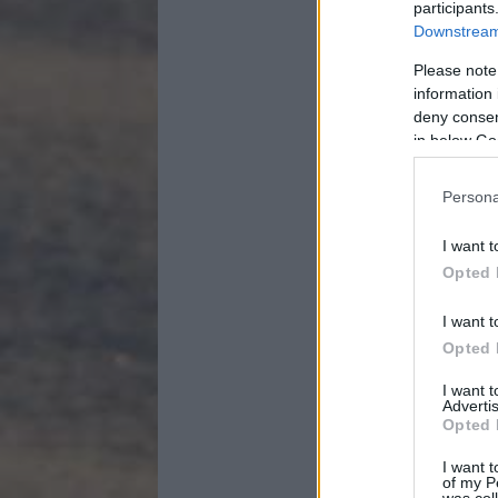
participants
Downstream 
Please note
information 
deny consent
in below Go
Persona
I want t
Opted 
I want t
Opted 
I want 
Advertis
Opted 
I want t
of my P
was col