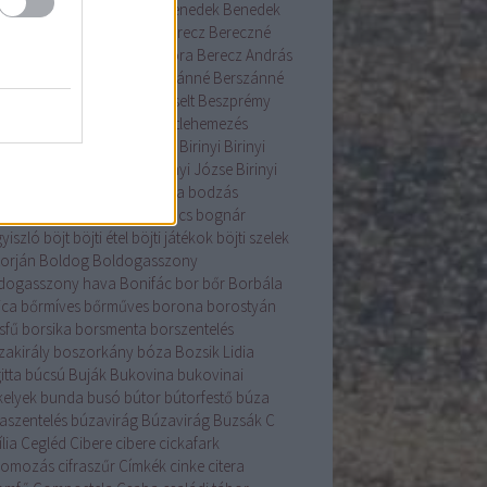
ás
beigli
Bélyegmúzeum
Benedek
Benedek
Bércziné Szendrő Csilla
Berecz
Bereczné
ár Nóra
Bereczné Lázár Nóra
Berecz András
enice
Béres
berkenye
Berszánné
Berszánné
án Erzsébet
Bertalan
berzselt
Beszprémy
lin
betelepítés
betlehem
betlehemezés
ehemijászol-kiállítás
betyár
Birinyi
Birinyi
rás
Birinyi Gyűjtemény
Birinyi Józse
Birinyi
sef
birka
birs
Bocskai
bodza
bodzás
acsinta
bodza szörp
bogáncs
bognár
yiszló
böjt
böjti étel
böjti játékok
böjti szelek
torján
Boldog
Boldogasszony
dogasszony hava
Bonifác
bor
bőr
Borbála
ica
bőrmíves
bőrműves
borona
borostyán
sfű
borsika
borsmenta
borszentelés
zakirály
boszorkány
bóza
Bozsik Lidia
itta
búcsú
Buják
Bukovina
bukovinai
kelyek
bunda
busó
bútor
bútorfestő
búza
aszentelés
búzavirág
Búzavirág
Buzsák
C
lia
Cegléd
Cibere
cibere
cickafark
komozás
cifraszűr
Címkék
cinke
citera