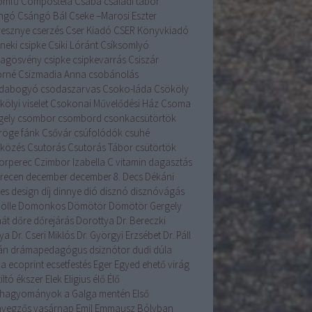
romfű
Compostela
Csaba
családi tábor
ngó
Csángó Bál
Cseke –Marosi Eszter
resznye
cserzés
Cser Kiadó
CSER Könyvkiadó
neki csipke
Csiki Lóránt
Csíksomlyó
llagösvény
csipke
csipkevarrás
Csiszár
orné
Csizmadia Anna
csobánolás
dabogyó
csodaszarvas
Csoko-láda
Csököly
ölyi viselet
Csokonai Művelődési Ház
Csoma
gely
csombor
csombord
csonkacsütörtök
röge fánk
Csővár
csúfolódók
csuhé
lközés
Csutorás
Csutorás Tábor
csütörtök
orperec
Czimbor Izabella
C vitamin
dagasztás
recen
december
december 8.
Decs
Dékáni
es
design
díj
dinnye
dió
disznó
disznóvágás
ölle
Domonkos
Dömötör
Dömötör Gergely
át
dőre
dőrejárás
Dorottya
Dr. Bereczki
lya
Dr. Cseri Miklós
Dr. Györgyi Erzsébet
Dr. Páll
án
drámapedagógus
dsiznótor
dudi
dúla
na
ecoprint
ecsetfestés
Eger
Egyed
ehető virág
iltó
ékszer
Elek
Eligius
élő
Élő
hagyományok a Galga mentén
Első
yegzős vasárnap
Emil
Emmausz Bólyban