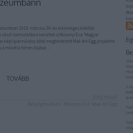
múzeumbann
bej
Ato
bej
umban 2015. március 30-án különleges kiállítás
 részt: bemutatásra kerültek a Mosonyi Éva "Magyar
Eg
 népi iparművész által meghirdetett Mail-Art-Egg projektre
s a művész hímes tojásai…
Be
Jók
Nép
Hiv
kuta
TOVÁBB
A to
kiál
Szólj hozzá!
Ipa
Bélyegmúzeum
Mosonyi Éva
Mail Art Egg
Petr
taní
Torb
virá