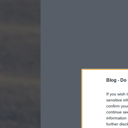
Blog -
Do 
If you wish 
sensitive in
confirm you
continue se
information 
further disc