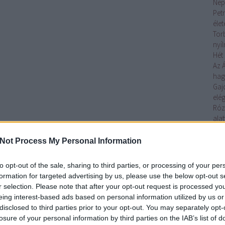
Nép
Petr
éle
Tor
nyí
Hét 
Az 
ha
Gaj
elég
Róz
alat
Az 
Toj
Not Process My Personal Information
elő
Ágo
to opt-out of the sale, sharing to third parties, or processing of your per
lelk
formation for targeted advertising by us, please use the below opt-out s
Gaj
r selection. Please note that after your opt-out request is processed y
tojá
eing interest-based ads based on personal information utilized by us or
Tov
disclosed to third parties prior to your opt-out. You may separately opt-
losure of your personal information by third parties on the IAB’s list of
Cí