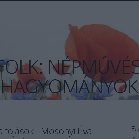
FOLK: NÉPMŰVÉS
HAGYOMÁNYOK
Fe
s tojások - Mosonyi Éva
RSS 