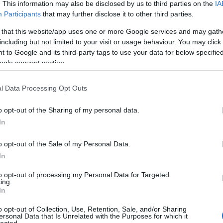
. This information may also be disclosed by us to third parties on the
IA
Participants
that may further disclose it to other third parties.
Nin
 that this website/app uses one or more Google services and may gath
Ke
including but not limited to your visit or usage behaviour. You may click 
 to Google and its third-party tags to use your data for below specifi
ogle consent section.
Cí
l Data Processing Opt Outs
"MA
ver
o opt-out of the Sharing of my personal data.
Áde
In
adv
Ágo
o opt-out of the Sale of my Personal Data.
Toj
In
ált
Ame
to opt-out of processing my Personal Data for Targeted
kis
ing.
Ang
In
Apá
o opt-out of Collection, Use, Retention, Sale, and/or Sharing
apr
ersonal Data that Is Unrelated with the Purposes for which it
Ara
lected.