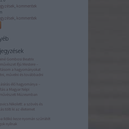
egyzések
,
kommentek
m
egyzések
,
kommentek
yéb
jegyzések
ainé Gombosi Beatrix
művészet Ifjú Mestere –
atásom a hagyományokat
tni, művelni és továbbadni
jásírás élő hagyománya –
lítás a Magyar Népi
rművészeti Múzeumban
ovics Nikolett: a szövés és
tás tölti ki az életemet
a Ildikó keze nyomán szűrrátét
gok nyílnak