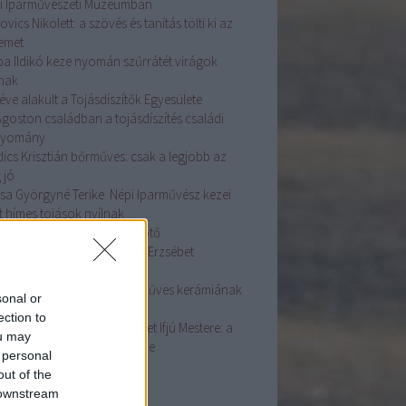
i Iparművészeti Múzeumban
ovics Nikolett: a szövés és tanítás tölti ki az
temet
ba Ildikó keze nyomán szűrrátét virágok
lnak
éve alakult a Tojásdíszítők Egyesülete
Ágoston családban a tojásdíszítés családi
gyomány
dics Krisztián bőrműves: csak a legjobb az
 jó
sa Györgyné Terike Népi Iparművész kezei
t hímes tojások nyílnak
asszonyi fej ékessége a főkötő
ás Szakmai Nap Dr. Györgyi Erzsébet
adásaival
ston Mária fazekas: A kézműves kerámiának
sonal or
e van
ection to
dos Zsuzsanna Népművészet Ifjú Mestere: a
ou may
sírás az életünk fontos része
 personal
ább
...
out of the
 downstream
mke feed