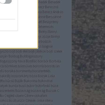
ás
beigli
Bélyegmúzeum
Benedek
Benedek
Bércziné Szendrő Csilla
Berecz
Bereczné
ár Nóra
Bereczné Lázár Nóra
Berecz András
enice
Béres
berkenye
Berszánné
Berszánné
án Erzsébet
Bertalan
berzselt
Beszprémy
lin
betelepítés
betlehem
betlehemezés
ehemijászol-kiállítás
betyár
Birinyi
Birinyi
rás
Birinyi Gyűjtemény
Birinyi Józse
Birinyi
sef
birka
birs
Bocskai
bodza
bodzás
acsinta
bodza szörp
bogáncs
bognár
yiszló
böjt
böjti étel
böjti játékok
böjti szelek
torján
Boldog
Boldogasszony
dogasszony hava
Bonifác
bor
bőr
Borbála
ica
bőrmíves
bőrműves
borona
borostyán
sfű
borsika
borsmenta
borszentelés
zakirály
boszorkány
bóza
Bozsik Lidia
itta
búcsú
Buják
Bukovina
bukovinai
kelyek
bunda
busó
bútor
bútorfestő
búza
aszentelés
Búzavirág
búzavirág
Buzsák
C
lia
Cegléd
cibere
Cibere
cickafark
komozás
cifraszűr
Címkék
cinke
citera