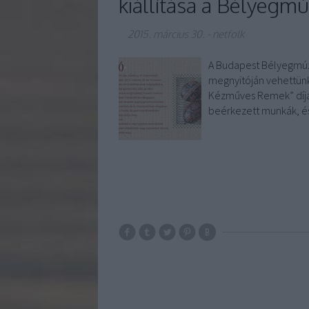
kiállítása a Bélyeg
2015. március 30.
-
netfolk
A Budapest Bélyegmúze
megnyitóján vehettünk
Kézműves Remek” díjas
beérkezett munkák, é