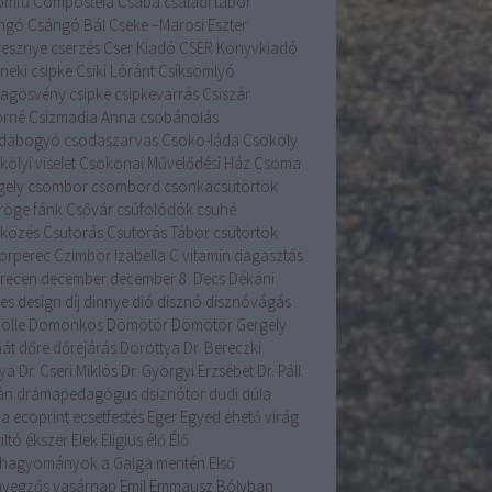
romfű
Compostela
Csaba
családi tábor
ngó
Csángó Bál
Cseke –Marosi Eszter
resznye
cserzés
Cser Kiadó
CSER Könyvkiadó
neki csipke
Csiki Lóránt
Csíksomlyó
llagösvény
csipke
csipkevarrás
Csiszár
orné
Csizmadia Anna
csobánolás
dabogyó
csodaszarvas
Csoko-láda
Csököly
ölyi viselet
Csokonai Művelődési Ház
Csoma
gely
csombor
csombord
csonkacsütörtök
röge fánk
Csővár
csúfolódók
csuhé
lközés
Csutorás
Csutorás Tábor
csütörtök
orperec
Czimbor Izabella
C vitamin
dagasztás
recen
december
december 8.
Decs
Dékáni
es
design
díj
dinnye
dió
disznó
disznóvágás
ölle
Domonkos
Dömötör
Dömötör Gergely
át
dőre
dőrejárás
Dorottya
Dr. Bereczki
lya
Dr. Cseri Miklós
Dr. Györgyi Erzsébet
Dr. Páll
án
drámapedagógus
dsiznótor
dudi
dúla
na
ecoprint
ecsetfestés
Eger
Egyed
ehető virág
iltó
ékszer
Elek
Eligius
élő
Élő
hagyományok a Galga mentén
Első
yegzős vasárnap
Emil
Emmausz Bólyban