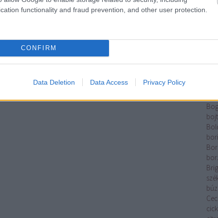
Tam
cation functionality and fraud prevention, and other user protection.
Elek
Káz
Ber
Rom
CONFIRM
Kata
Betl
And
Data Deletion
Data Access
Privacy Policy
Józ
pal
Bog
boj
Bol
bor
Bor
bor
Brig
szé
búz
Cecí
cic