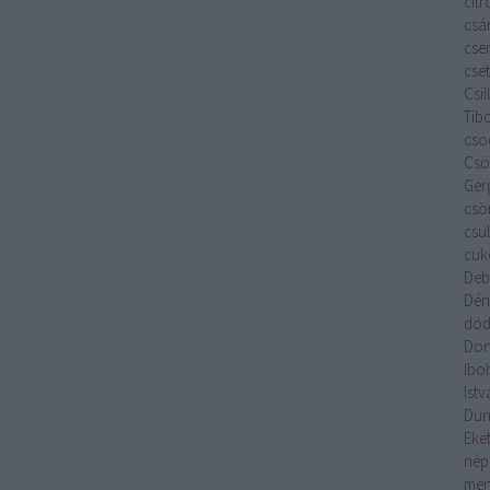
cit
csá
cse
cset
Csi
Tib
cso
Csök
Ger
csö
csü
cuk
Deb
Dén
död
Don
Ibo
Istv
Du
Eket
nép
men