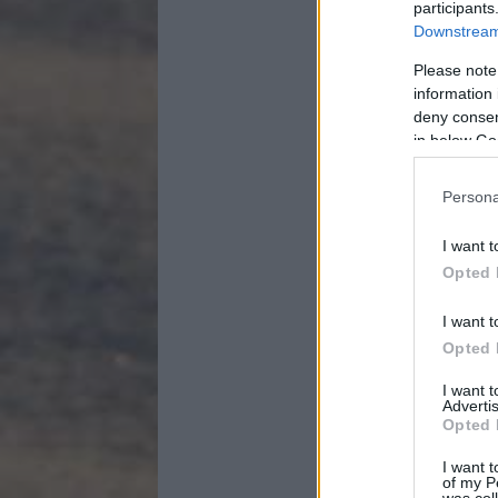
participants
Downstream 
Please note
information 
deny consent
in below Go
Persona
I want t
Opted 
I want t
Opted 
I want 
Advertis
Opted 
I want t
of my P
was col