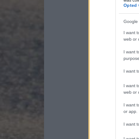
Opted 
Google 
I want t
web or d
I want t
purpose
I want 
I want t
web or d
I want t
or app.
I want t
I want t