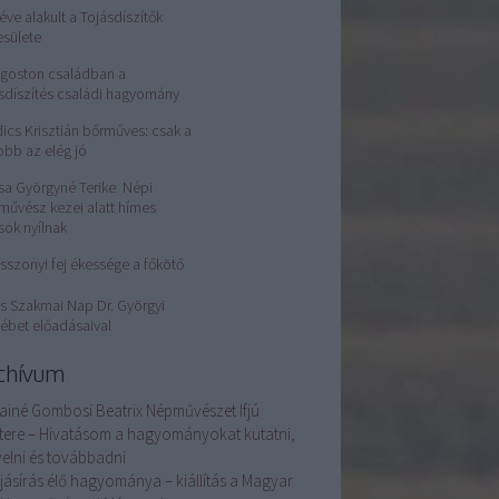
éve alakult a Tojásdíszítők
esülete
Ágoston családban a
sdíszítés családi hagyomány
ics Krisztián bőrműves: csak a
obb az elég jó
sa Györgyné Terike Népi
művész kezei alatt hímes
sok nyílnak
sszonyi fej ékessége a főkötő
s Szakmai Nap Dr. Györgyi
ébet előadásaival
chívum
ainé Gombosi Beatrix Népművészet Ifjú
tere – Hivatásom a hagyományokat kutatni,
elni és továbbadni
ojásírás élő hagyománya – kiállítás a Magyar