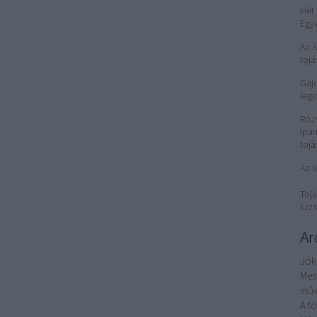
Hét 
Egy
Az 
tojá
Gajd
legj
Róz
Ipar
tojá
Az a
Tojá
Erzs
Ar
Jók
Mes
műv
A t