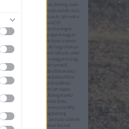
angyal
árnika
Árpád
Árpádházi Boldog Jolán
ád ház
Assisi Szent Ferenc
aszalt
aszkéta
aszú
la
augusztus
augusztus 20.
Avas
Az ajtó nyitva
Az Én Újságom
az Év madara
AZ ÉV
VIRÁGA
a betakarítás ünnepe
a harangok
ába mennek
a kenyér világnapja
A magyar
ítés alapformái
A szilvalekvár főzés szatmár-
egi hagyománya
A tojásírás élő hagyománya
yarországon
A Tudás 6alom
A változás szele!
s gyökérzettel rendelkeznek a magyarországi
nzenek?
A Világörökség Listán szereplő
yar helyszínek
bab
baba
bába
Bábakalács
akalács Bábtársulat
Babanet
Babba Mária
színház
Bácska
Badár
Bakóné Gottfried
kó
baksus
bál
balatonendrédi vert csipke
ázs
Balázs-járás
balázsolás
Báling Aranka
ing Lászlóné
Bálint
Bálint Sándor
Balla
mma
Balog Zoltán
bárány
Baranya
barátfej
átfű
Barbara
barkó
Barkóság
barlang
nabás
Bartha Júlia
Bastyur Jaroszláv
batikolt
iliszkusz
bazsalikom
Bazsalikom
Beckett