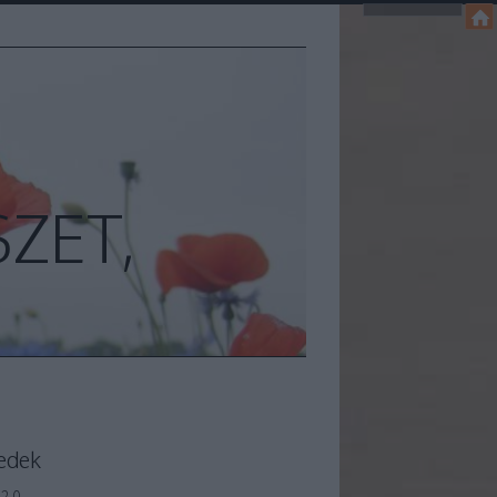
ZET,
edek
2.0