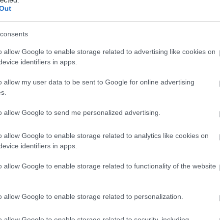
ark
Out
Árp
Atti
consents
áll?
VAD
o allow Google to enable storage related to advertising like cookies on
Róm
evice identifiers in apps.
dísz
ber
o allow my user data to be sent to Google for online advertising
Mag
s.
Erő
ska
to allow Google to send me personalized advertising.
mag
Báb
o allow Google to enable storage related to analytics like cookies on
báb
evice identifiers in apps.
Ani
Bal
o allow Google to enable storage related to functionality of the website
Bál
Ge
bar
o allow Google to enable storage related to personalization.
Bar
baz
o allow Google to enable storage related to security, including