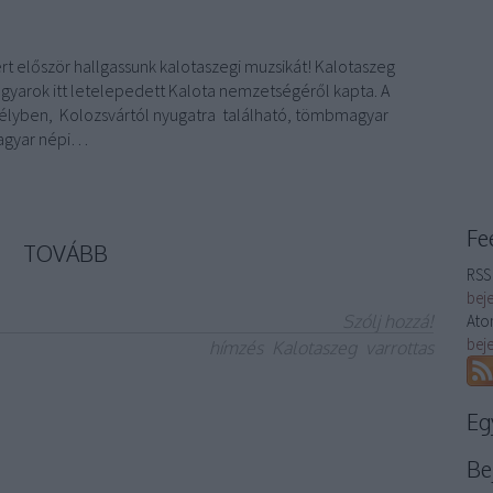
t először hallgassunk kalotaszegi muzsikát! Kalotaszeg
gyarok itt letelepedett Kalota nemzetségéről kapta. A
élyben, Kolozsvártól nyugatra található, tömbmagyar
 magyar népi…
Fe
TOVÁBB
RSS 
bej
Szólj hozzá!
Ato
bej
hímzés
Kalotaszeg
varrottas
Eg
Be