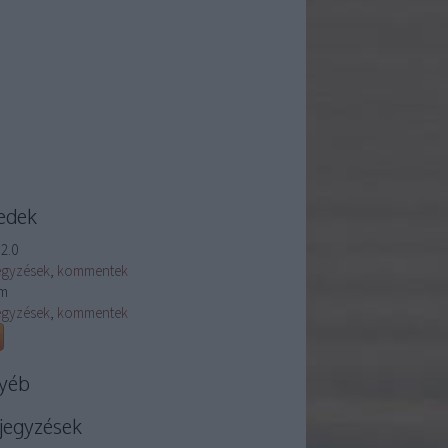
edek
2.0
egyzések
,
kommentek
m
egyzések
,
kommentek
yéb
jegyzések