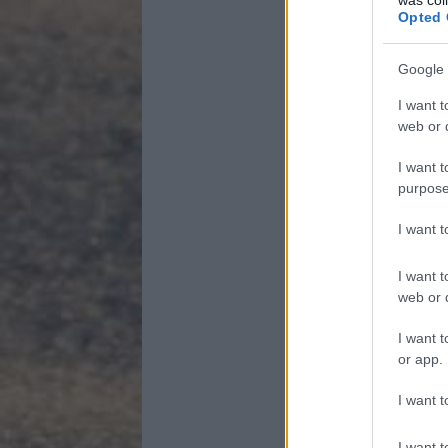
Opted 
Google 
I want t
web or d
I want t
purpose
I want 
I want t
web or d
I want t
or app.
I want t
I want t