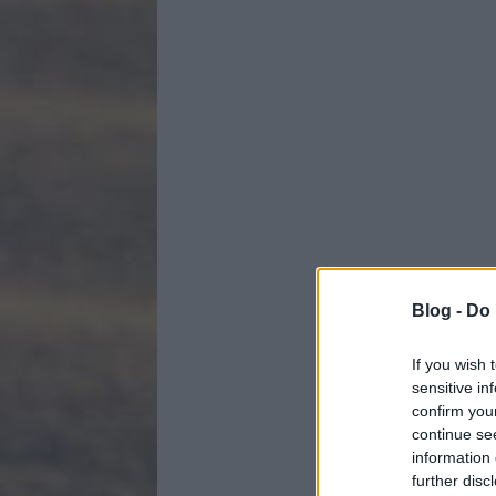
Blog -
Do 
If you wish 
sensitive in
confirm you
continue se
information 
further disc