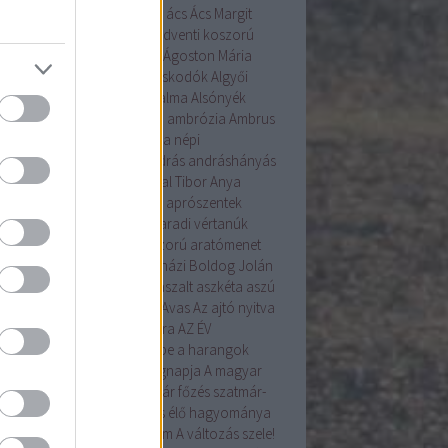
tanú
ablakos kalács
abrosz
ács
Ács Margit
r János
adomány
advent
adventi koszorú
enti naptár
Ágnes
Ágoston
Ágoston Mária
ta
Ajak
alakoskodás
alakoskodók
Algyői
ásíró Műhely
államalapítás
alma
Alsónyék
emetés
alulhajtós szélmalom
ambrózia
Ambrus
nt ÉVA
Ament Éva
Ament Éva népi
mesterség
AMKA
AMMOA
András
andráshányás
yal!
angyali
Anna
Antal
Antal Tibor
Anya
tfalva
április
apróbojtorján
aprószentek
ószentek
Aprószulák
Arad
aradi vértanúk
nka
aratás
arató
aratókoszorú
aratómenet
angyal
árnika
Árpád
Árpádházi Boldog Jolán
ád ház
Assisi Szent Ferenc
aszalt
aszkéta
aszú
la
augusztus
augusztus 20.
Avas
Az ajtó nyitva
Az Én Újságom
az Év madara
AZ ÉV
VIRÁGA
a betakarítás ünnepe
a harangok
ába mennek
a kenyér világnapja
A magyar
ítés alapformái
A szilvalekvár főzés szatmár-
egi hagyománya
A tojásírás élő hagyománya
yarországon
A Tudás 6alom
A változás szele!