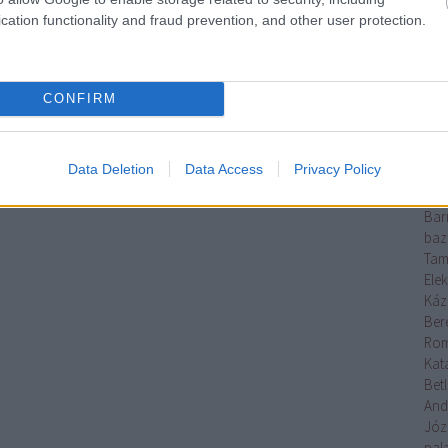
Erő
cation functionality and fraud prevention, and other user protection.
ska
mag
Báb
báb
CONFIRM
Ani
Bal
Bál
Data Deletion
Data Access
Privacy Policy
Ge
bar
Bar
baz
Tam
Elek
Káz
Ber
Rom
Kata
Betl
And
Józ
pal