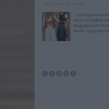
2013. január 28.
-
netfolk
A jó hangulat kedvéér
nevét a honfoglaló ma
tájegység részben Erd
terület, régi erdélyi