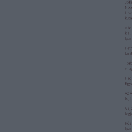
Jók
Nép
Hiv
kuta
A to
kiál
Ipa
Petr
taní
Torb
virá
Hét 
Egy
Az 
tojá
Gajd
legj
Róz
Ipar