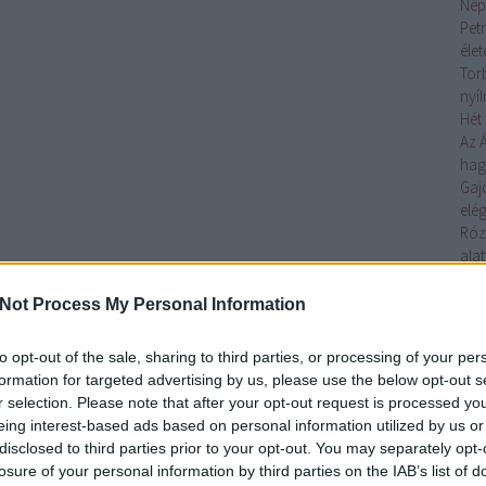
Nép
Petr
éle
Tor
nyí
Hét 
Az 
ha
Gaj
elég
Róz
alat
Az 
Toj
Not Process My Personal Information
elő
Ágo
to opt-out of the sale, sharing to third parties, or processing of your per
lelk
formation for targeted advertising by us, please use the below opt-out s
Gaj
r selection. Please note that after your opt-out request is processed y
tojá
eing interest-based ads based on personal information utilized by us or
Tov
disclosed to third parties prior to your opt-out. You may separately opt-
losure of your personal information by third parties on the IAB’s list of
Cí