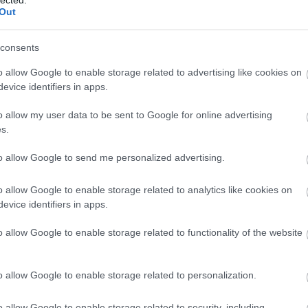
ark
Out
Árp
Atti
consents
áll?
VAD
o allow Google to enable storage related to advertising like cookies on
Róm
evice identifiers in apps.
dísz
ber
o allow my user data to be sent to Google for online advertising
Mag
s.
Erő
ska
to allow Google to send me personalized advertising.
mag
Báb
o allow Google to enable storage related to analytics like cookies on
báb
evice identifiers in apps.
Ani
Bal
o allow Google to enable storage related to functionality of the website
Bál
Ge
bar
o allow Google to enable storage related to personalization.
Bar
baz
o allow Google to enable storage related to security, including