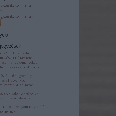
egyzések
,
kommentek
m
egyzések
,
kommentek
yéb
jegyzések
ainé Gombosi Beatrix
művészet Ifjú Mestere –
atásom a hagyományokat
tni, művelni és továbbadni
jásírás élő hagyománya –
lítás a Magyar Népi
rművészeti Múzeumban
ovics Nikolett: a szövés és
tás tölti ki az életemet
a Ildikó keze nyomán szűrrátét
gok nyílnak