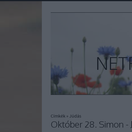
NET
Címkék
»
Júdás
Október 28. Simon - 