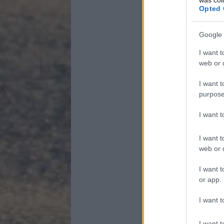
Opted 
Google 
I want t
web or d
I want t
purpose
I want 
I want t
web or d
I want t
or app.
I want t
I want t