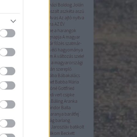
angyal
árnika
Árpád
Árpádházi Boldog Jolán
ád ház
Assisi Szent Ferenc
aszalt
aszkéta
aszú
la
augusztus
augusztus 20.
Avas
Az ajtó nyitva
Az Én Újságom
az Év madara
AZ ÉV
VIRÁGA
a betakarítás ünnepe
a harangok
ába mennek
a kenyér világnapja
A magyar
ítés alapformái
A szilvalekvár főzés szatmár-
egi hagyománya
A tojásírás élő hagyománya
yarországon
A Tudás 6alom
A változás szele!
s gyökérzettel rendelkeznek a magyarországi
nzenek?
A Világörökség Listán szereplő
yar helyszínek
bab
baba
bába
Bábakalács
akalács Bábtársulat
Babanet
Babba Mária
színház
Bácska
Badár
Bakóné Gottfried
kó
baksus
bál
balatonendrédi vert csipke
ázs
Balázs-járás
balázsolás
Báling Aranka
ing Lászlóné
Bálint
Bálint Sándor
Balla
mma
Balog Zoltán
bárány
Baranya
barátfej
átfű
Barbara
barkó
Barkóság
barlang
nabás
Bartha Júlia
Bastyur Jaroszláv
batikolt
iliszkusz
bazsalikom
Bazsalikom
Beckett