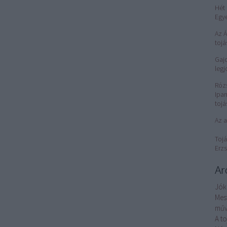
Hét 
Egy
Az 
tojá
Gajd
legj
Róz
Ipar
tojá
Az a
Tojá
Erzs
Ar
Jók
Mes
műv
A t