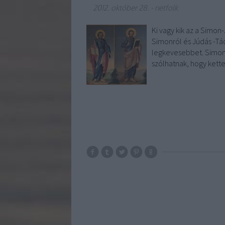
2012. október 28.
-
netfolk
Ki vagy kik az a Simon
Simonról és Júdás -Tád
legkevesebbet. Simon
szólhatnak, hogy ket