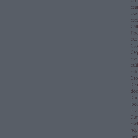
cit
csá
cse
cset
Csi
Tib
cso
Csök
Ger
csö
csü
cuk
Deb
Dén
död
Don
Ibo
Istv
Du
Eket
nép
men