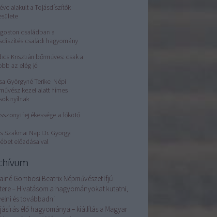
éve alakult a Tojásdíszítők
esülete
Ágoston családban a
sdíszítés családi hagyomány
ics Krisztián bőrműves: csak a
obb az elég jó
sa Györgyné Terike Népi
művész kezei alatt hímes
sok nyílnak
sszonyi fej ékessége a főkötő
s Szakmai Nap Dr. Györgyi
ébet előadásaival
chívum
ainé Gombosi Beatrix Népművészet Ifjú
tere – Hivatásom a hagyományokat kutatni,
elni és továbbadni
ojásírás élő hagyománya – kiállítás a Magyar