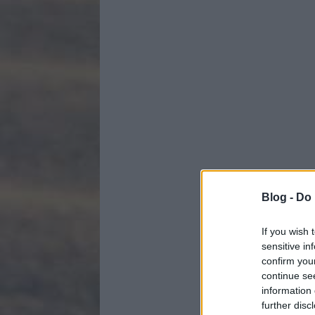
Blog -
Do 
If you wish 
sensitive in
confirm you
continue se
information 
further disc