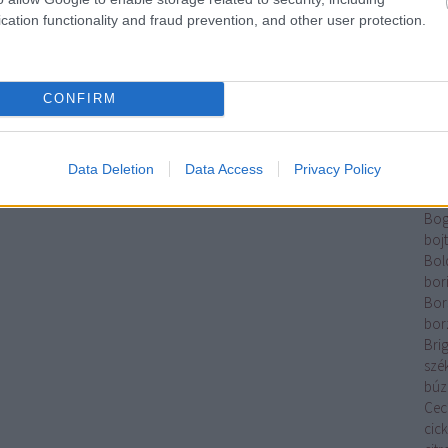
Tam
cation functionality and fraud prevention, and other user protection.
Elek
Káz
Ber
Rom
CONFIRM
Kata
Betl
And
Data Deletion
Data Access
Privacy Policy
Józ
pal
Bog
boj
Bol
bor
Bor
bor
Brig
szé
búz
Cecí
cic