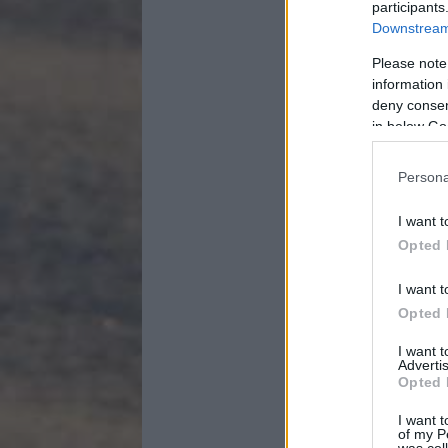
participants
Downstream 
Please note
information 
deny consent
in below Go
Persona
I want t
Opted 
I want t
Opted 
I want 
Advertis
Opted 
I want t
of my P
was col