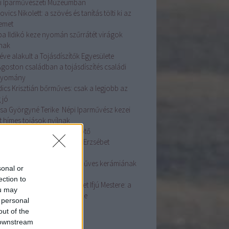
i Iparművészeti Múzeumban
ovics Nikolett: a szövés és tanítás tölti ki az
temet
ba Ildikó keze nyomán szűrrátét virágok
lnak
éve alakult a Tojásdíszítők Egyesülete
Ágoston családban a tojásdíszítés családi
gyomány
dics Krisztián bőrműves: csak a legjobb az
 jó
sa Györgyné Terike Népi Iparművész kezei
t hímes tojások nyílnak
asszonyi fej ékessége a főkötő
ás Szakmai Nap Dr. Györgyi Erzsébet
adásaival
ston Mária fazekas: A kézműves kerámiának
sonal or
e van
ection to
dos Zsuzsanna Népművészet Ifjú Mestere: a
ou may
sírás az életünk fontos része
 personal
ább
...
out of the
 downstream
mke feed