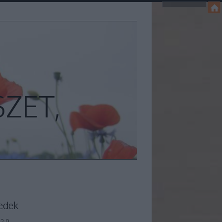
ZET,
edek
2.0