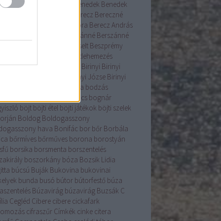
ás
beigli
Bélyegmúzeum
Benedek
Benedek
Bércziné Szendrő Csilla
Berecz
Bereczné
ár Nóra
Bereczné Lázár Nóra
Berecz András
enice
Béres
berkenye
Berszánné
Berszánné
án Erzsébet
Bertalan
berzselt
Beszprémy
lin
betelepítés
betlehem
betlehemezés
ehemijászol-kiállítás
betyár
Birinyi
Birinyi
rás
Birinyi Gyűjtemény
Birinyi Józse
Birinyi
sef
birka
birs
Bocskai
bodza
bodzás
acsinta
bodza szörp
bogáncs
bognár
yiszló
böjt
böjti étel
böjti játékok
böjti szelek
torján
Boldog
Boldogasszony
dogasszony hava
Bonifác
bor
bőr
Borbála
ica
bőrmíves
bőrműves
borona
borostyán
sfű
borsika
borsmenta
borszentelés
zakirály
boszorkány
bóza
Bozsik Lidia
itta
búcsú
Buják
Bukovina
bukovinai
kelyek
bunda
busó
bútor
bútorfestő
búza
aszentelés
Búzavirág
búzavirág
Buzsák
C
lia
Cegléd
Cibere
cibere
cickafark
komozás
cifraszűr
Címkék
cinke
citera