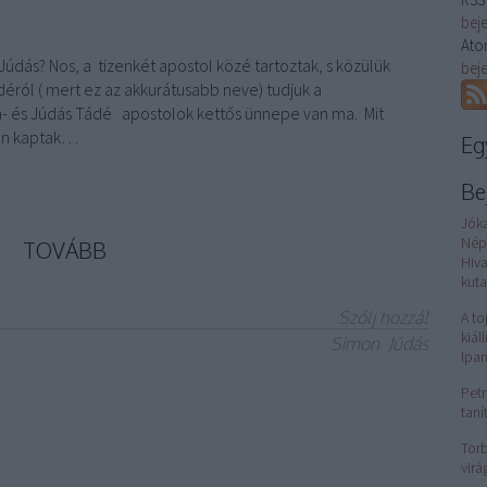
bej
Ato
-Júdás? Nos, a tizenkét apostol közé tartoztak, s közülük
bej
éról ( mert ez az akkurátusabb neve) tudjuk a
- és Júdás Tádé apostolok kettős ünnepe van ma. Mit
ten kaptak…
Eg
Be
Jók
Nép
TOVÁBB
Hiv
kuta
Szólj hozzá!
A to
kiál
Simon
Júdás
Ipa
Petr
taní
Torb
virá