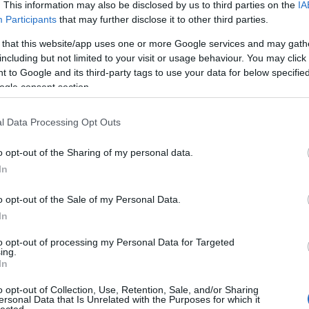
. This information may also be disclosed by us to third parties on the
IA
Participants
that may further disclose it to other third parties.
Nin
 that this website/app uses one or more Google services and may gath
Ke
including but not limited to your visit or usage behaviour. You may click 
 to Google and its third-party tags to use your data for below specifi
ogle consent section.
Cí
l Data Processing Opt Outs
"MA
ver
o opt-out of the Sharing of my personal data.
Áde
In
adv
Ágo
o opt-out of the Sale of my Personal Data.
Toj
In
ált
Ame
to opt-out of processing my Personal Data for Targeted
kis
ing.
Ang
In
Apá
o opt-out of Collection, Use, Retention, Sale, and/or Sharing
apr
ersonal Data that Is Unrelated with the Purposes for which it
Ara
lected.