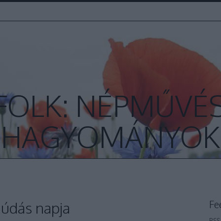
FOLK: NÉPMŰVÉS
HAGYOMÁNYOK
Fe
Júdás napja
RSS 