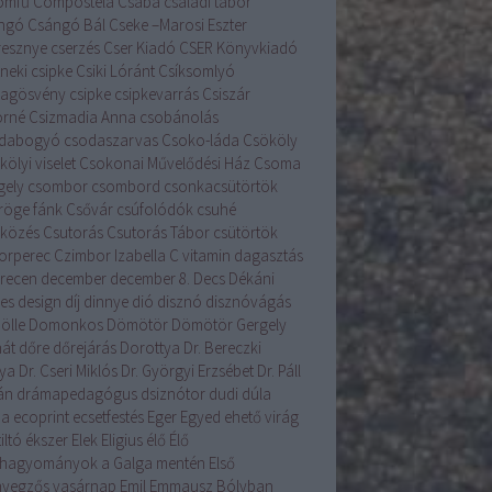
romfű
Compostela
Csaba
családi tábor
ngó
Csángó Bál
Cseke –Marosi Eszter
resznye
cserzés
Cser Kiadó
CSER Könyvkiadó
neki csipke
Csiki Lóránt
Csíksomlyó
llagösvény
csipke
csipkevarrás
Csiszár
orné
Csizmadia Anna
csobánolás
dabogyó
csodaszarvas
Csoko-láda
Csököly
ölyi viselet
Csokonai Művelődési Ház
Csoma
gely
csombor
csombord
csonkacsütörtök
röge fánk
Csővár
csúfolódók
csuhé
lközés
Csutorás
Csutorás Tábor
csütörtök
orperec
Czimbor Izabella
C vitamin
dagasztás
recen
december
december 8.
Decs
Dékáni
es
design
díj
dinnye
dió
disznó
disznóvágás
ölle
Domonkos
Dömötör
Dömötör Gergely
át
dőre
dőrejárás
Dorottya
Dr. Bereczki
lya
Dr. Cseri Miklós
Dr. Györgyi Erzsébet
Dr. Páll
án
drámapedagógus
dsiznótor
dudi
dúla
na
ecoprint
ecsetfestés
Eger
Egyed
ehető virág
iltó
ékszer
Elek
Eligius
élő
Élő
hagyományok a Galga mentén
Első
yegzős vasárnap
Emil
Emmausz Bólyban