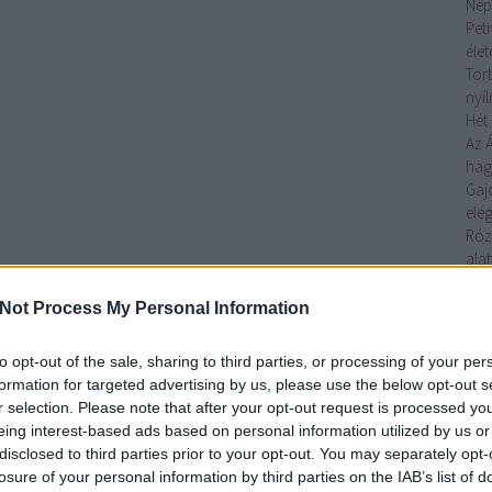
Nép
Petr
éle
Tor
nyí
Hét 
Az 
ha
Gaj
elég
Róz
alat
Az 
Toj
Not Process My Personal Information
elő
Ágo
to opt-out of the sale, sharing to third parties, or processing of your per
lelk
formation for targeted advertising by us, please use the below opt-out s
Gaj
r selection. Please note that after your opt-out request is processed y
tojá
eing interest-based ads based on personal information utilized by us or
Tov
disclosed to third parties prior to your opt-out. You may separately opt-
losure of your personal information by third parties on the IAB’s list of
Cí