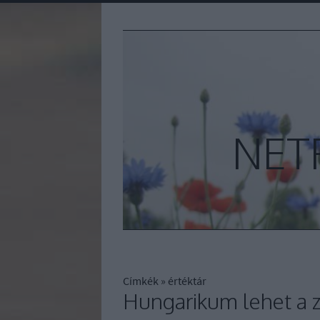
NET
Címkék
»
értéktár
Hungarikum lehet a z