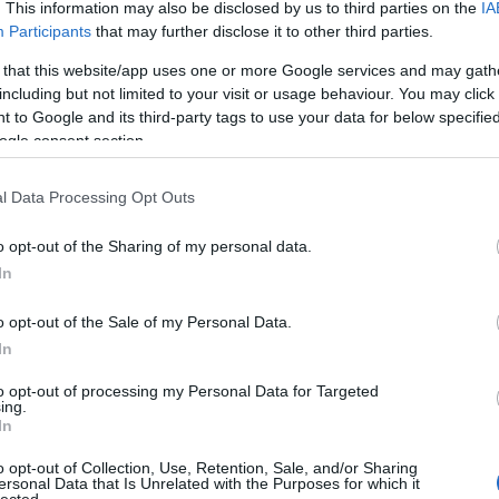
. This information may also be disclosed by us to third parties on the
IA
Participants
that may further disclose it to other third parties.
Nin
 that this website/app uses one or more Google services and may gath
Ke
including but not limited to your visit or usage behaviour. You may click 
 to Google and its third-party tags to use your data for below specifi
ogle consent section.
Cí
l Data Processing Opt Outs
"MA
ver
o opt-out of the Sharing of my personal data.
Áde
In
adv
Ágo
o opt-out of the Sale of my Personal Data.
Toj
In
ált
Ame
to opt-out of processing my Personal Data for Targeted
kis
ing.
Ang
In
Apá
o opt-out of Collection, Use, Retention, Sale, and/or Sharing
apr
ersonal Data that Is Unrelated with the Purposes for which it
Ara
lected.