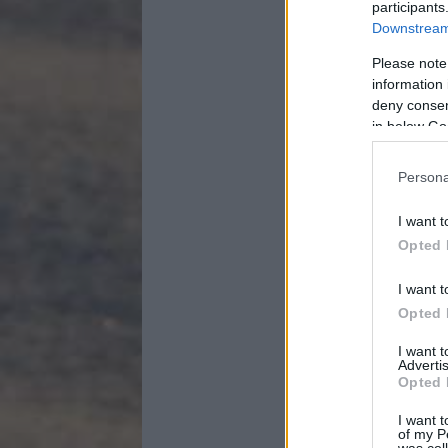
participants
Downstream 
Please note
information 
deny consent
in below Go
Persona
I want t
Opted 
I want t
Opted 
I want 
Advertis
Opted 
I want t
of my P
was col