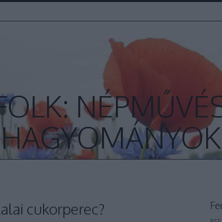
FOLK: NÉPMŰVÉS
HAGYOMÁNYOK
Fe
alai cukorperec?
RSS 