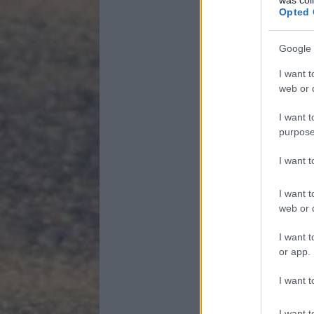
Opted 
Google 
I want t
web or d
I want t
purpose
I want 
I want t
web or d
I want t
or app.
I want t
I want t