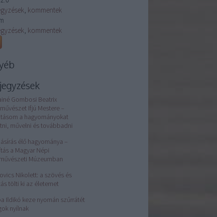
egyzések
,
kommentek
m
egyzések
,
kommentek
yéb
jegyzések
ainé Gombosi Beatrix
művészet Ifjú Mestere –
atásom a hagyományokat
tni, művelni és továbbadni
jásírás élő hagyománya –
lítás a Magyar Népi
rművészeti Múzeumban
ovics Nikolett: a szövés és
tás tölti ki az életemet
a Ildikó keze nyomán szűrrátét
gok nyílnak