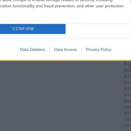
Tam
cation functionality and fraud prevention, and other user protection.
Elek
Káz
Ber
Rom
CONFIRM
Kata
Betl
And
Data Deletion
Data Access
Privacy Policy
Józ
pal
Bog
boj
Bol
bor
Bor
bor
Brig
szé
búz
Cecí
cic