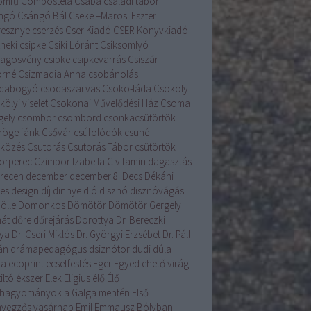
romfű
Compostela
Csaba
családi tábor
ngó
Csángó Bál
Cseke –Marosi Eszter
resznye
cserzés
Cser Kiadó
CSER Könyvkiadó
neki csipke
Csiki Lóránt
Csíksomlyó
llagösvény
csipke
csipkevarrás
Csiszár
orné
Csizmadia Anna
csobánolás
dabogyó
csodaszarvas
Csoko-láda
Csököly
ölyi viselet
Csokonai Művelődési Ház
Csoma
gely
csombor
csombord
csonkacsütörtök
röge fánk
Csővár
csúfolódók
csuhé
lközés
Csutorás
Csutorás Tábor
csütörtök
orperec
Czimbor Izabella
C vitamin
dagasztás
recen
december
december 8.
Decs
Dékáni
es
design
díj
dinnye
dió
disznó
disznóvágás
ölle
Domonkos
Dömötör
Dömötör Gergely
át
dőre
dőrejárás
Dorottya
Dr. Bereczki
lya
Dr. Cseri Miklós
Dr. Györgyi Erzsébet
Dr. Páll
án
drámapedagógus
dsiznótor
dudi
dúla
na
ecoprint
ecsetfestés
Eger
Egyed
ehető virág
iltó
ékszer
Elek
Eligius
élő
Élő
hagyományok a Galga mentén
Első
yegzős vasárnap
Emil
Emmausz Bólyban