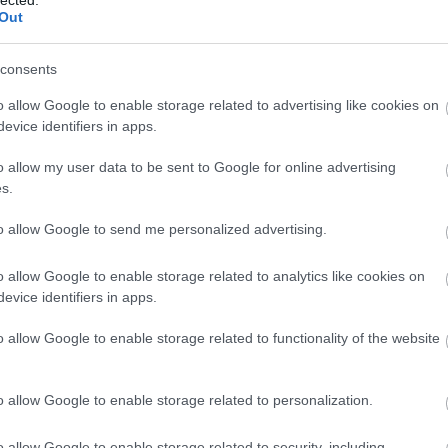
ark
Out
Árp
Atti
consents
áll?
VAD
o allow Google to enable storage related to advertising like cookies on
Róm
evice identifiers in apps.
dísz
ber
o allow my user data to be sent to Google for online advertising
Mag
s.
Erő
ska
to allow Google to send me personalized advertising.
mag
Báb
o allow Google to enable storage related to analytics like cookies on
báb
evice identifiers in apps.
Ani
Bal
o allow Google to enable storage related to functionality of the website
Bál
Ge
bar
o allow Google to enable storage related to personalization.
Bar
baz
o allow Google to enable storage related to security, including