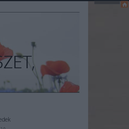
ZET,
edek
2.0