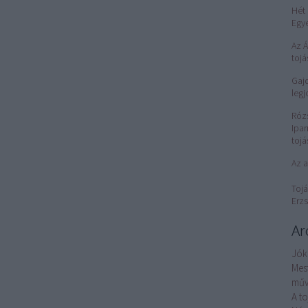
Hét 
Egy
Az 
tojá
Gajd
legj
Róz
Ipar
tojá
Az a
Tojá
Erzs
Ar
Jók
Mes
műv
A t