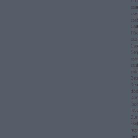
cit
csá
cse
cset
Csi
Tib
cso
Csök
Ger
csö
csü
cuk
Deb
Dén
död
Don
Ibo
Istv
Du
Eket
nép
men