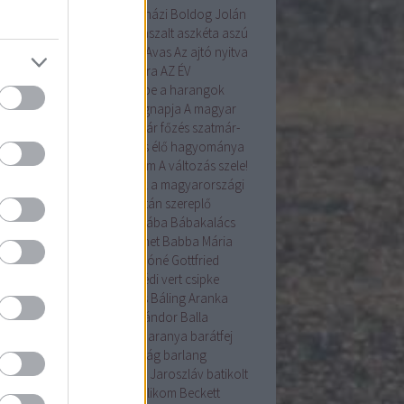
angyal
árnika
Árpád
Árpádházi Boldog Jolán
ád ház
Assisi Szent Ferenc
aszalt
aszkéta
aszú
la
augusztus
augusztus 20.
Avas
Az ajtó nyitva
Az Én Újságom
az Év madara
AZ ÉV
VIRÁGA
a betakarítás ünnepe
a harangok
ába mennek
a kenyér világnapja
A magyar
ítés alapformái
A szilvalekvár főzés szatmár-
egi hagyománya
A tojásírás élő hagyománya
yarországon
A Tudás 6alom
A változás szele!
s gyökérzettel rendelkeznek a magyarországi
nzenek?
A Világörökség Listán szereplő
yar helyszínek
bab
baba
bába
Bábakalács
akalács Bábtársulat
Babanet
Babba Mária
színház
Bácska
Badár
Bakóné Gottfried
kó
baksus
bál
balatonendrédi vert csipke
ázs
Balázs-járás
balázsolás
Báling Aranka
ing Lászlóné
Bálint
Bálint Sándor
Balla
mma
Balog Zoltán
bárány
Baranya
barátfej
átfű
Barbara
barkó
Barkóság
barlang
nabás
Bartha Júlia
Bastyur Jaroszláv
batikolt
iliszkusz
bazsalikom
Bazsalikom
Beckett