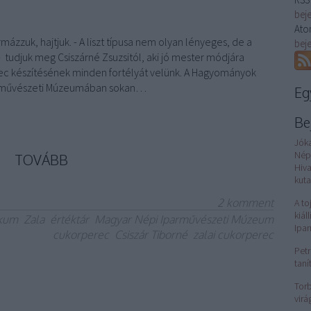
bej
Ato
mázzuk, hajtjuk. - A liszt típusa nem olyan lényeges, de a
bej
 tudjuk meg Csiszárné Zsuzsitól, aki jó mester módjára
ec készítésének minden fortélyát velünk. A Hagyományok
arművészeti Múzeumában sokan…
Eg
Be
Jók
Nép
TOVÁBB
Hiv
kuta
2
komment
A to
kiál
ikum
Zala
értéktár
Magyar Népi Iparművészeti Múzeum
Ipa
cukorperec
Csiszár Tiborné
zalai cukorperec
Petr
taní
Torb
virá