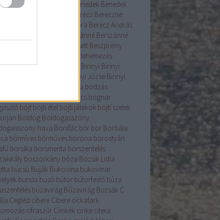
ás
beigli
Bélyegmúzeum
Benedek
Benedek
Bércziné Szendrő Csilla
Berecz
Bereczné
ár Nóra
Bereczné Lázár Nóra
Berecz András
enice
Béres
berkenye
Berszánné
Berszánné
án Erzsébet
Bertalan
berzselt
Beszprémy
lin
betelepítés
betlehem
betlehemezés
ehemijászol-kiállítás
betyár
Birinyi
Birinyi
rás
Birinyi Gyűjtemény
Birinyi Józse
Birinyi
sef
birka
birs
Bocskai
bodza
bodzás
acsinta
bodza szörp
bogáncs
bognár
yiszló
böjt
böjti étel
böjti játékok
böjti szelek
torján
Boldog
Boldogasszony
dogasszony hava
Bonifác
bőr
bor
Borbála
ica
bőrmíves
bőrműves
borona
borostyán
sfű
borsika
borsmenta
borszentelés
zakirály
boszorkány
bóza
Bozsik Lidia
itta
búcsú
Buják
Bukovina
bukovinai
kelyek
bunda
busó
bútor
bútorfestő
búza
aszentelés
búzavirág
Búzavirág
Buzsák
C
lia
Cegléd
cibere
Cibere
cickafark
komozás
cifraszűr
Címkék
cinke
citera