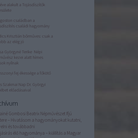
éve alakult a Tojásdíszítők
esülete
Ágoston családban a
sdíszítés családi hagyomány
ics Krisztián bőrműves: csak a
obb az elég jó
sa Györgyné Terike Népi
művész kezei alatt hímes
sok nyílnak
sszonyi fej ékessége a főkötő
s Szakmai Nap Dr. Györgyi
ébet előadásaival
chívum
ainé Gombosi Beatrix Népművészet Ifjú
tere – Hivatásom a hagyományokat kutatni,
elni és továbbadni
ojásírás élő hagyománya – kiállítás a Magyar