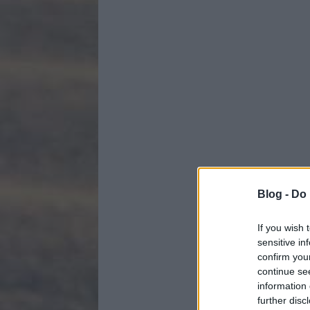
Blog -
Do 
If you wish 
sensitive in
confirm you
continue se
information 
further disc