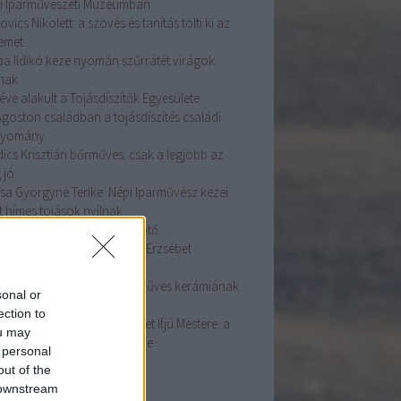
i Iparművészeti Múzeumban
ovics Nikolett: a szövés és tanítás tölti ki az
temet
ba Ildikó keze nyomán szűrrátét virágok
lnak
éve alakult a Tojásdíszítők Egyesülete
Ágoston családban a tojásdíszítés családi
gyomány
dics Krisztián bőrműves: csak a legjobb az
 jó
sa Györgyné Terike Népi Iparművész kezei
t hímes tojások nyílnak
asszonyi fej ékessége a főkötő
ás Szakmai Nap Dr. Györgyi Erzsébet
adásaival
ston Mária fazekas: A kézműves kerámiának
sonal or
e van
ection to
dos Zsuzsanna Népművészet Ifjú Mestere: a
ou may
sírás az életünk fontos része
 personal
ább
...
out of the
 downstream
mke feed