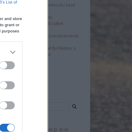
B’s List of
sa Györgyné Terike Népi Iparművész kezei
t hímes tojások nyílnak
asszonyi fej ékessége a főkötő
er and store
ás Szakmai Nap Dr. Györgyi Erzsébet
to grant or
adásaival
ed purposes
ston Mária fazekas: A kézműves kerámiának
e van
dos Zsuzsanna Népművészet Ifjú Mestere: a
sírás az életünk fontos része
ább
...
mke feed
cs megjeleníthető elem.
resés
mkék
GYAR KÉZMŰVES REMEK"
1849
28.
40
40