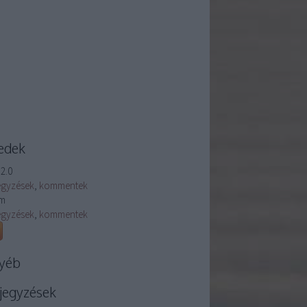
edek
2.0
egyzések
,
kommentek
m
egyzések
,
kommentek
yéb
jegyzések