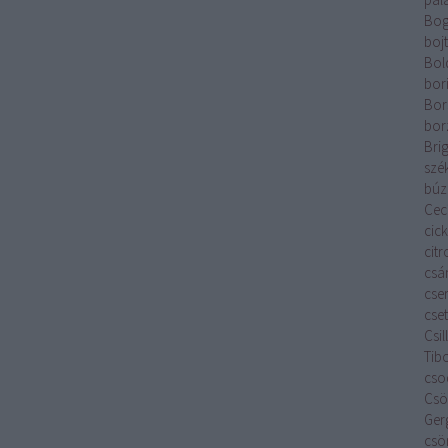
Bog
boj
Bol
bor
Bor
bor
Brig
szé
búz
Cecí
cic
cit
csá
cse
cset
Csi
Tib
cso
Csök
Ger
csö