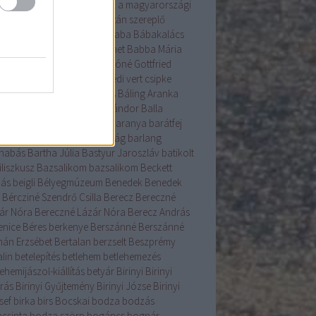
s gyökérzettel rendelkeznek a magyarországi
nzenek?
A Világörökség Listán szereplő
yar helyszínek
bab
bába
baba
Bábakalács
akalács Bábtársulat
Babanet
Babba Mária
színház
Bácska
Badár
Bakóné Gottfried
kó
baksus
bál
balatonendrédi vert csipke
ázs
Balázs-járás
balázsolás
Báling Aranka
ing Lászlóné
Bálint
Bálint Sándor
Balla
mma
Balog Zoltán
bárány
Baranya
barátfej
átfű
Barbara
barkó
Barkóság
barlang
nabás
Bartha Júlia
Bastyur Jaroszláv
batikolt
iliszkusz
Bazsalikom
bazsalikom
Beckett
ás
beigli
Bélyegmúzeum
Benedek
Benedek
Bércziné Szendrő Csilla
Berecz
Bereczné
ár Nóra
Bereczné Lázár Nóra
Berecz András
enice
Béres
berkenye
Berszánné
Berszánné
án Erzsébet
Bertalan
berzselt
Beszprémy
lin
betelepítés
betlehem
betlehemezés
ehemijászol-kiállítás
betyár
Birinyi
Birinyi
rás
Birinyi Gyűjtemény
Birinyi Józse
Birinyi
sef
birka
birs
Bocskai
bodza
bodzás
acsinta
bodza szörp
bogáncs
bognár