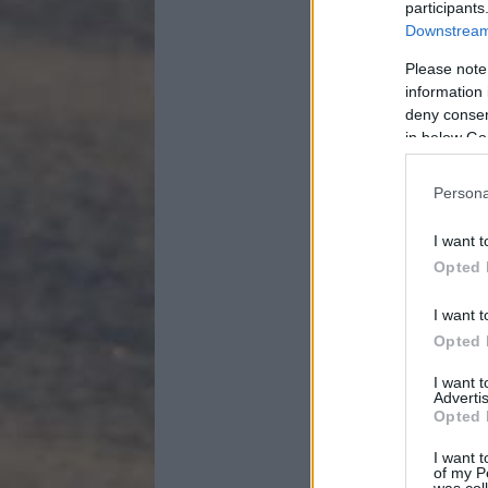
participants
Downstream 
Please note
information 
deny consent
in below Go
Persona
I want t
Opted 
I want t
Opted 
I want 
Advertis
Opted 
I want t
of my P
was col