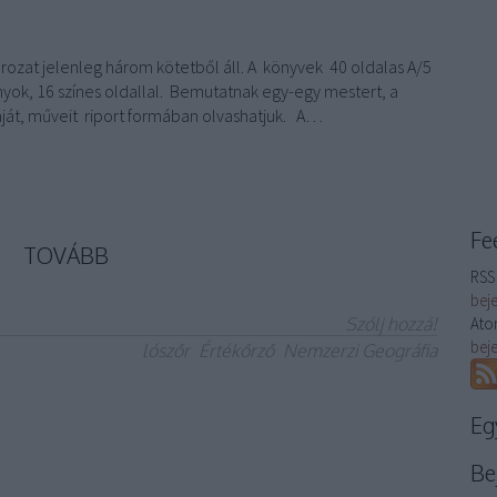
ozat jelenleg három kötetből áll. A könyvek 40 oldalas A/5
yok, 16 színes oldallal. Bemutatnak egy-egy mestert, a
ját, műveit riport formában olvashatjuk. A…
Fe
TOVÁBB
RSS 
bej
Szólj hozzá!
Ato
bej
lószőr
Értékőrző
Nemzerzi Geográfia
Eg
Be