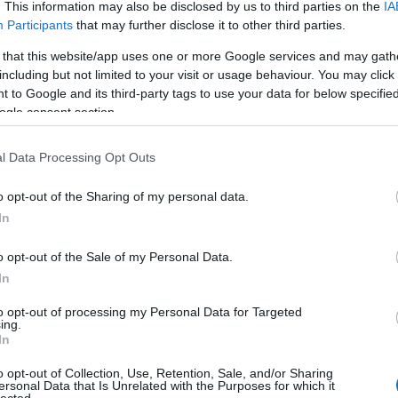
. This information may also be disclosed by us to third parties on the
IA
Róz
Participants
that may further disclose it to other third parties.
alat
Az 
 that this website/app uses one or more Google services and may gath
Toj
including but not limited to your visit or usage behaviour. You may click 
elő
 to Google and its third-party tags to use your data for below specifi
Ágo
ogle consent section.
lelk
Gaj
l Data Processing Opt Outs
tojá
Tov
o opt-out of the Sharing of my personal data.
Cí
In
Nin
o opt-out of the Sale of my Personal Data.
In
Ke
to opt-out of processing my Personal Data for Targeted
ing.
In
Cí
o opt-out of Collection, Use, Retention, Sale, and/or Sharing
ersonal Data that Is Unrelated with the Purposes for which it
"MA
lected.