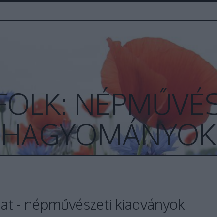
FOLK: NÉPMŰVÉS
HAGYOMÁNYOK
at - népművészeti kiadványok