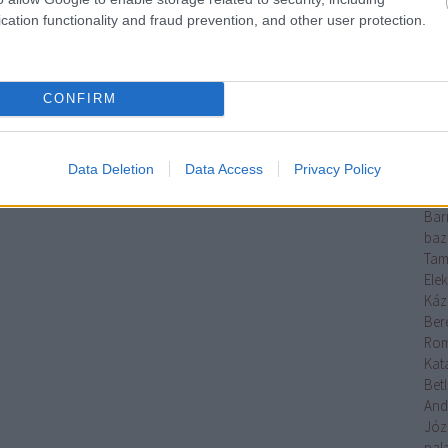
Erő
cation functionality and fraud prevention, and other user protection.
ska
mag
Báb
báb
CONFIRM
Ani
Bal
Bál
Data Deletion
Data Access
Privacy Policy
Ge
bar
Bar
baz
Tam
Elek
Káz
Ber
Rom
Kata
Betl
And
Józ
pal