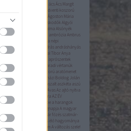
tanú
ablakos kalács
abrosz
ács
Ács Margit
r János
adomány
advent
adventi koszorú
enti naptár
Ágnes
Ágoston
Ágoston Mária
ta
Ajak
alakoskodás
alakoskodók
Algyői
ásíró Műhely
államalapítás
alma
Alsónyék
emetés
alulhajtós szélmalom
ambrózia
Ambrus
nt ÉVA
Ament Éva
Ament Éva népi
mesterség
AMKA
AMMOA
András
andráshányás
yal!
angyali
Anna
Antal
Antal Tibor
Anya
tfalva
április
apróbojtorján
aprószentek
ószentek
Aprószulák
Arad
aradi vértanúk
nka
aratás
arató
aratókoszorú
aratómenet
angyal
árnika
Árpád
Árpádházi Boldog Jolán
ád ház
Assisi Szent Ferenc
aszalt
aszkéta
aszú
la
augusztus
augusztus 20.
Avas
Az ajtó nyitva
Az Én Újságom
az Év madara
AZ ÉV
VIRÁGA
a betakarítás ünnepe
a harangok
ába mennek
a kenyér világnapja
A magyar
ítés alapformái
A szilvalekvár főzés szatmár-
egi hagyománya
A tojásírás élő hagyománya
yarországon
A Tudás 6alom
A változás szele!