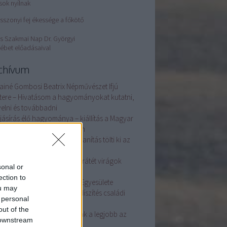
sok nyílnak
sszonyi fej ékessége a főkötő
s Szakmai Nap Dr. Györgyi
ébet előadásaival
chívum
ainé Gombosi Beatrix Népművészet Ifjú
tere – Hivatásom a hagyományokat kutatni,
elni és továbbadni
ojásírás élő hagyománya – kiállítás a Magyar
i Iparművészeti Múzeumban
ovics Nikolett: a szövés és tanítás tölti ki az
temet
ba Ildikó keze nyomán szűrrátét virágok
sonal or
lnak
ection to
éve alakult a Tojásdíszítők Egyesülete
ou may
Ágoston családban a tojásdíszítés családi
 personal
gyomány
out of the
dics Krisztián bőrműves: csak a legjobb az
 downstream
 jó