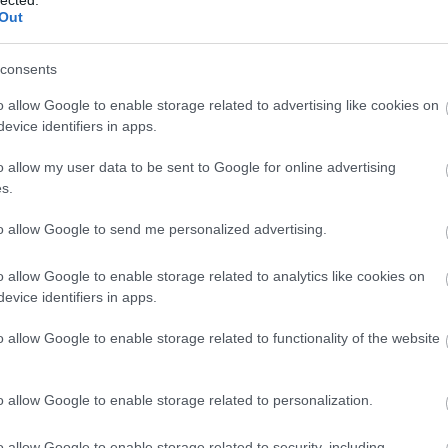
ver
Out
Áde
adv
consents
Ágo
Toj
o allow Google to enable storage related to advertising like cookies on
ált
evice identifiers in apps.
Ame
kis
o allow my user data to be sent to Google for online advertising
Ang
s.
Apá
Apr
to allow Google to send me personalized advertising.
Ara
ark
o allow Google to enable storage related to analytics like cookies on
Árp
evice identifiers in apps.
Atti
áll?
o allow Google to enable storage related to functionality of the website
VAD
Róm
dísz
o allow Google to enable storage related to personalization.
ber
Mag
o allow Google to enable storage related to security, including