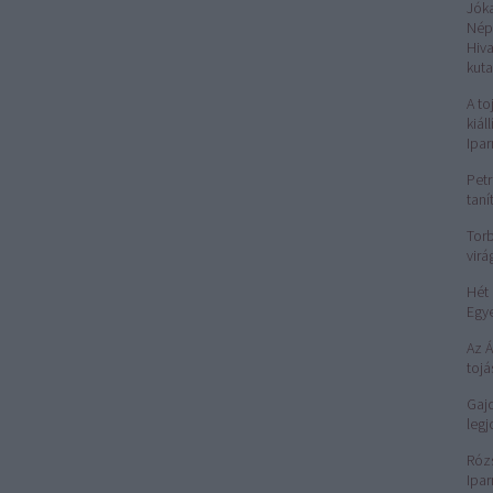
Jók
Nép
Hiv
kuta
A to
kiál
Ipa
Petr
taní
Torb
virá
Hét 
Egy
Az 
tojá
Gajd
legj
Róz
Ipar