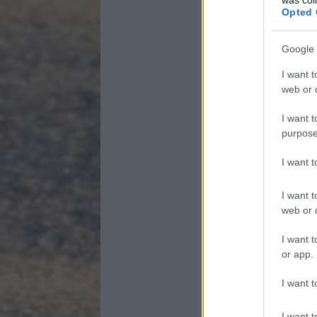
Opted 
Google 
I want t
web or d
I want t
purpose
I want 
I want t
web or d
I want t
or app.
I want t
I want t