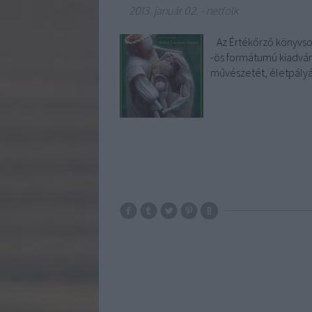
2013. január 02.
-
netfolk
Az Értékőrző könyvsor
-ös formátumú kiadván
művészetét, életpályá