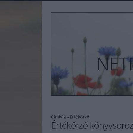
NET
Címkék
»
Értékőrző
Értékőrző könyvsoroz