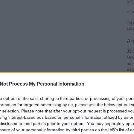
tojá
Az a
Tojá
Erzs
Ar
Jók
Mes
műv
A t
Nép
Petr
Not Process My Personal Information
éle
Tor
to opt-out of the sale, sharing to third parties, or processing of your per
nyí
formation for targeted advertising by us, please use the below opt-out s
Hét 
r selection. Please note that after your opt-out request is processed y
Az 
eing interest-based ads based on personal information utilized by us or
ha
disclosed to third parties prior to your opt-out. You may separately opt-
Gaj
losure of your personal information by third parties on the IAB’s list of
elég