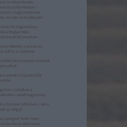
ainé Gombosi Beatrix
művészet Ifjú Mestere –
atásom a hagyományokat
tni, művelni és továbbadni
jásírás élő hagyománya –
lítás a Magyar Népi
rművészeti Múzeumban
ovics Nikolett: a szövés és
tás tölti ki az életemet
a Ildikó keze nyomán szűrrátét
gok nyílnak
éve alakult a Tojásdíszítők
esülete
Ágoston családban a
sdíszítés családi hagyomány
ics Krisztián bőrműves: csak a
obb az elég jó
sa Györgyné Terike Népi
művész kezei alatt hímes