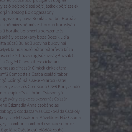
yiszló
böjt
böjti étel
böjti játékok
böjti szelek
torján
Boldog
Boldogasszony
dogasszony hava
Bonifác
bor
bőr
Borbála
ica
bőrmíves
bőrműves
borona
borostyán
sfű
borsika
borsmenta
borszentelés
zakirály
boszorkány
bóza
Bozsik Lidia
itta
búcsú
Buják
Bukovina
bukovinai
kelyek
bunda
busó
bútor
bútorfestő
búza
aszentelés
búzavirág
Búzavirág
Buzsák
C
lia
Cegléd
Cibere
cibere
cickafark
komozás
cifraszűr
Címkék
cinke
citera
romfű
Compostela
Csaba
családi tábor
ngó
Csángó Bál
Cseke –Marosi Eszter
resznye
cserzés
Cser Kiadó
CSER Könyvkiadó
neki csipke
Csiki Lóránt
Csíksomlyó
llagösvény
csipke
csipkevarrás
Csiszár
orné
Csizmadia Anna
csobánolás
dabogyó
csodaszarvas
Csoko-láda
Csököly
ölyi viselet
Csokonai Művelődési Ház
Csoma
gely
csombor
csombord
csonkacsütörtök
röge fánk
Csővár
csúfolódók
csuhé