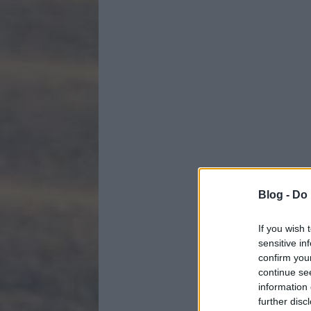
Blog -
Do 
If you wish 
sensitive in
confirm you
continue se
information 
further disc