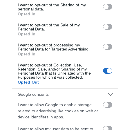
kormányzásában. A királynő tevékenysége azonban
not limited to your visit or usage behaviour. You may click to
I want to opt-out of the Sharing of my
personal data.
sokkal jelentősebb volt a kereszténység terjesztése, a
grant or deny consent to Google and its third-party tags to
Opted In
művelődés támogatása és a szegényekről való
use your data for below specified purposes in below Google
consent section.
gondoskodás terén.
I want to opt-out of the Sale of my
Personal Data.
Opted In
A királynő már életében rendkívül népszerű volt a
lengyelek körében, amit legendái is mutatnak.
I want to opt-out of processing my
Personal Data for Targeted Advertising.
Opted In
Hedvig gyakran élelmet csempészett ki a palotából a
szegények számára. Egy éjjel a férje a várból kivezető
I want to opt-out of Collection, Use,
titkos folyosó végén várt rá, és kérdőre vonta, hogy
Retention, Sale, and/or Sharing of my
Personal Data that Is Unrelated with the
mit művel, ám a kötényébe rejtett élelem egy csokor
Purposes for which it was collected.
rózsává változott, így a királynő végül elkerülte a
Opted Out
büntetést – pont mint Szent Erzsébet esetében.
Google consents
Legismertebb legendájában templomépítés során
I want to allow Google to enable storage
Hedvig megpillantott egy munkást, aki családja
related to advertising like cookies on web or
nyomorúsága miatt szomorkodott. A királynő neki
device identifiers in apps.
ajándékozta drágakővel kirakott cipőjét, a munkás
pedig csodálkozva vette észre, hogy távozása után az
I want to allow my user data to be sent to