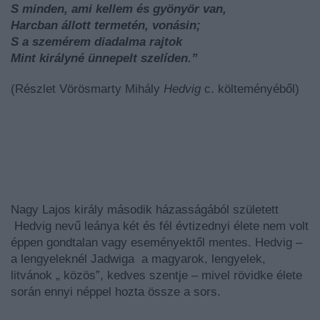
S minden, ami kellem és gyönyör van,
Harcban állott termetén, vonásin;
S a szemérem diadalma rajtok
Mint királyné ünnepelt szelíden.”
(Részlet Vörösmarty Mihály
Hedvig
c. költeményéből)
Nagy Lajos király második házasságából született
Hedvig nevű leánya két és fél évtizednyi élete nem volt
éppen gondtalan vagy eseményektől mentes. Hedvig –
a lengyeleknél Jadwiga a magyarok, lengyelek,
litvánok „ közös”, kedves szentje – mivel rövidke élete
során ennyi néppel hozta össze a sors.