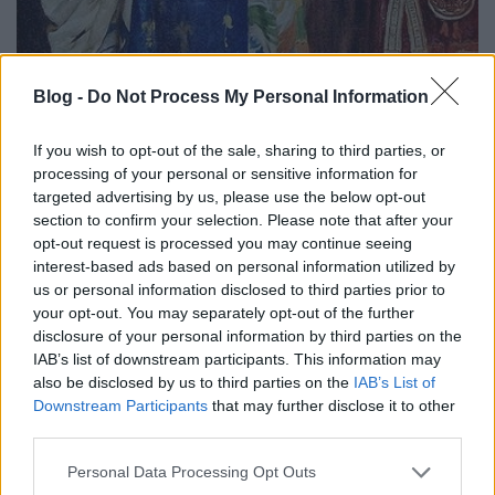
Blog -
Do Not Process My Personal Information
If you wish to opt-out of the sale, sharing to third parties, or
processing of your personal or sensitive information for
targeted advertising by us, please use the below opt-out
section to confirm your selection. Please note that after your
opt-out request is processed you may continue seeing
interest-based ads based on personal information utilized by
us or personal information disclosed to third parties prior to
your opt-out. You may separately opt-out of the further
Így lett Hedvig a litván nép keresztény hitre térítésének
disclosure of your personal information by third parties on the
apostola.
IAB’s list of downstream participants. This information may
also be disclosed by us to third parties on the
IAB’s List of
Downstream Participants
that may further disclose it to other
A királynő ifjú kora miatt az uralkodói jogkörök döntő
third parties.
részben a II. Ulászló néven trónra emelt Jagellóra
szálltak, – aki igen sokáig, 1434-ig ült a lengyel trónon
Please note that this website/app uses one or more Google
Personal Data Processing Opt Outs
–, Hedvig mégis részt vállalt Lengyelország
services and may gather and store information including but