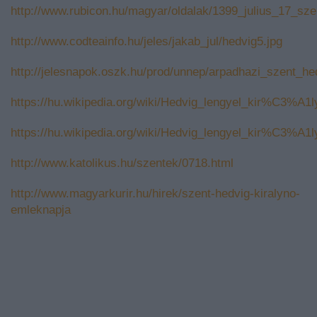
http://www.rubicon.hu/magyar/oldalak/1399_julius_17_sze
http://www.codteainfo.hu/jeles/jakab_jul/hedvig5.jpg
http://jelesnapok.oszk.hu/prod/unnep/arpadhazi_szent_he
https://hu.wikipedia.org/wiki/Hedvig_lengyel_kir%C3%
https://hu.wikipedia.org/wiki/Hedvig_lengyel_kir%C3%
http://www.katolikus.hu/szentek/0718.html
http://www.magyarkurir.hu/hirek/szent-hedvig-kiralyno-
emleknapja