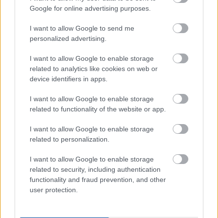
egyik kőszikla megőrizte az asszony lábnyomát, ami
Google for online advertising purposes.
mai napig látható a templom padlózatán.
I want to allow Google to send me
personalized advertising.
A királynő 25 éves korában világra hozta első, egyetlen
gyermekét, Jagelló Erzsébet Bonifáciát. A gyermekágyi
I want to allow Google to enable storage
láz azonban mindkettőjükkel végzett.
related to analytics like cookies on web or
device identifiers in apps.
A lengyelek biztosra vették, hogy Hedvig szentté
avatási eljárása hamarosan kezdetét veszi. Erre
I want to allow Google to enable storage
azonban 600 évet kellett várni. Hedviget II. János Pál
related to functionality of the website or app.
pápa avatta szentté e szavakkal:
„Sokat vártál, Hedvig,
erre az ünnepi napra. Majdnem hatszáz év múlt el
I want to allow Google to enable storage
halálod óta, mely fiatalon ért. Az egész nemzet
related to personalization.
szeretete övezett téged, aki a jagellói idők kezdetén
I want to allow Google to enable storage
állsz, te, az uralkodóház alapítója; te, a Jagelló
related to security, including authentication
Egyetem megújítója. Sokat vártál szentté avatásod
functionality and fraud prevention, and other
napjára, arra a napra, amelyen az egyház
user protection.
ünnepélyesen kinyilvánítja, hogy az ő hagyományos
méretében szent patrónája vagy Lengyelországnak,
annak a Lengyelországnak, mely közreműködésed által