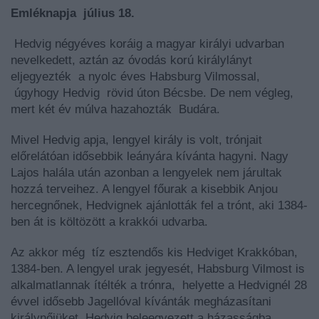
Emléknapja július 18.
Hedvig négyéves koráig a magyar királyi udvarban
nevelkedett, aztán az óvodás korú királylányt
eljegyezték a nyolc éves Habsburg Vilmossal,
úgyhogy Hedvig rövid úton Bécsbe. De nem végleg,
mert két év múlva hazahozták Budára.
Mivel Hedvig apja, lengyel király is volt, trónjait
előrelátóan idősebbik leányára kívánta hagyni. Nagy
Lajos halála után azonban a lengyelek nem járultak
hozzá terveihez. A lengyel főurak a kisebbik Anjou
hercegnőnek, Hedvignek ajánlották fel a trónt, aki 1384-
ben át is költözött a krakkói udvarba.
Az akkor még tíz esztendős kis Hedviget Krakkóban,
1384-ben. A lengyel urak jegyesét, Habsburg Vilmost is
alkalmatlannak ítélték a trónra, helyette a Hedvignél 28
évvel idősebb Jagellóval kívánták megházasítani
királynőjüket. Hedvig beleegyezett a házasságba.