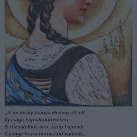
„S ím király leánya Hedvig ott ült
Ifjusága hajnalköntösében,
S rózsafelhők arci, szép hajának
Gyenge fodra barna köd valának,