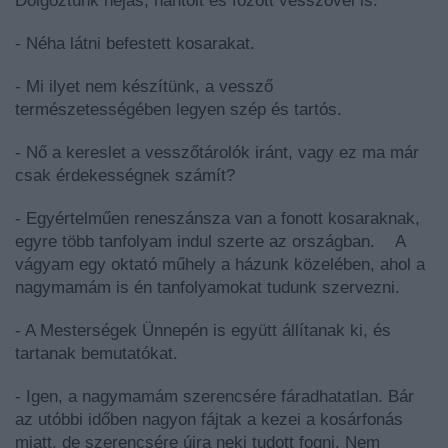
Dolgoztunk héjas, hántolt és főzött vesszővel is.
- Néha látni befestett kosarakat.
- Mi ilyet nem készítünk, a vessző
természetességében legyen szép és tartós.
- Nő a kereslet a vesszőtárolók iránt, vagy ez ma már
csak érdekességnek számít?
- Egyértelműen reneszánsza van a fonott kosaraknak,
egyre több tanfolyam indul szerte az országban. A
vágyam egy oktató műhely a házunk közelében, ahol a
nagymamám is én tanfolyamokat tudunk szervezni.
- A Mesterségek Ünnepén is együtt állítanak ki, és
tartanak bemutatókat.
- Igen, a nagymamám szerencsére fáradhatatlan. Bár
az utóbbi időben nagyon fájtak a kezei a kosárfonás
miatt, de szerencsére újra neki tudott fogni. Nem