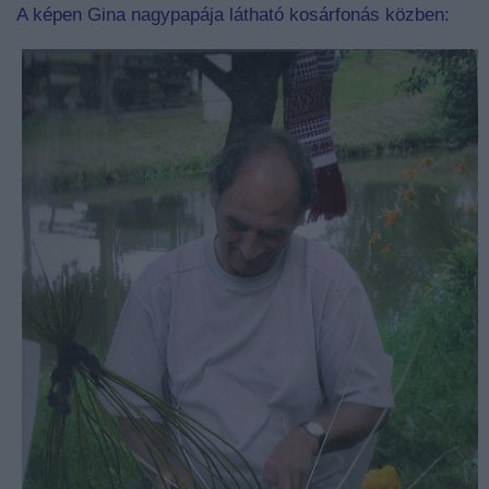
A képen Gina nagypapája látható kosárfonás közben: