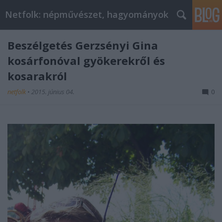
Netfolk: népművészet, hagyományok
Beszélgetés Gerzsényi Gina
kosárfonóval gyökerekről és
kosarakról
netfolk
•
2015. június 04.
0