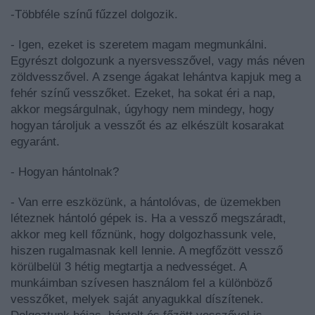
-Többféle színű fűzzel dolgozik.
- Igen, ezeket is szeretem magam megmunkálni.
Egyrészt dolgozunk a nyersvesszővel, vagy más néven
zöldvesszővel. A zsenge ágakat lehántva kapjuk meg a
fehér színű vesszőket. Ezeket, ha sokat éri a nap,
akkor megsárgulnak, úgyhogy nem mindegy, hogy
hogyan tároljuk a vesszőt és az elkészült kosarakat
egyaránt.
- Hogyan hántolnak?
- Van erre eszközünk, a hántolóvas, de üzemekben
léteznek hántoló gépek is. Ha a vessző megszáradt,
akkor meg kell főznünk, hogy dolgozhassunk vele,
hiszen rugalmasnak kell lennie. A megfőzött vessző
körülbelül 3 hétig megtartja a nedvességet. A
munkáimban szívesen használom fel a különböző
vesszőket, melyek saját anyagukkal díszítenek.