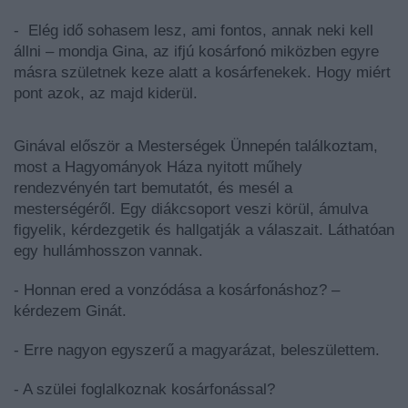
- Elég idő sohasem lesz, ami fontos, annak neki kell
állni – mondja Gina, az ifjú kosárfonó miközben egyre
másra születnek keze alatt a kosárfenekek. Hogy miért
pont azok, az majd kiderül.
Ginával először a Mesterségek Ünnepén találkoztam,
most a Hagyományok Háza nyitott műhely
rendezvényén tart bemutatót, és mesél a
mesterségéről. Egy diákcsoport veszi körül, ámulva
figyelik, kérdezgetik és hallgatják a válaszait. Láthatóan
egy hullámhosszon vannak.
- Honnan ered a vonzódása a kosárfonáshoz? –
kérdezem Ginát.
- Erre nagyon egyszerű a magyarázat, beleszülettem.
- A szülei foglalkoznak kosárfonással?