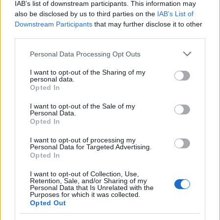
most ez rám maradt, hiszen nekem még úgy is sokat
IAB’s list of downstream participants. This information may
also be disclosed by us to third parties on the
IAB’s List of
kell tanulnom. Ezért van körülöttem a sok kosárfenék.
Downstream Participants
that may further disclose it to other
third parties.
- Hogyan fogadta a családja, hogy folytatja nagyszülei
mesterségét?
Please note that this website/app uses one or more Google
Personal Data Processing Opt Outs
services and may gather and store information including but
- Eleinte csak kedvtelésből fontam, egyszerűen
not limited to your visit or usage behaviour. You may click to
I want to opt-out of the Sharing of my
szerettem a műhelyben lenni, ott játszani. A
personal data.
grant or deny consent to Google and its third-party tags to
Opted In
középiskola vége felé tudatosodott bennem, hogy ez az
use your data for below specified purposes in below Google
én utam, hogy szeretném ezt a tudást tovább vinni és
consent section.
I want to opt-out of the Sale of my
adni. A családom mindenben támogatott akkor és most
Personal Data.
Opted In
is. Úgy három éve tanulok szorgalmasan.
I want to opt-out of processing my
- Ez mit jelent?
Personal Data for Targeted Advertising.
Opted In
- Egyrészt sokat tanulok a nagyszüleimtől, közben a
I want to opt-out of Collection, Use,
Hagyományok Háza kosárfonó tanfolyamát végzem.
Retention, Sale, and/or Sharing of my
Personal Data that Is Unrelated with the
Purposes for which it was collected.
- Tudnak ott Önnek még újat tanítani?
Opted Out