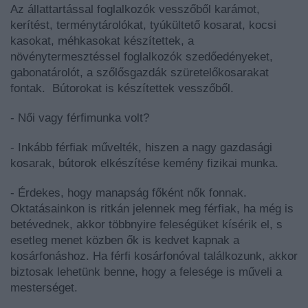
Az állattartással foglalkozók vesszőből karámot,
kerítést, terménytárolókat, tyúkültető kosarat, kocsi
kasokat, méhkasokat készítettek, a
növénytermesztéssel foglalkozók szedőedényeket,
gabonatárolót, a szőlősgazdák szüretelőkosarakat
fontak. Bútorokat is készítettek vesszőből.
- Női vagy férfimunka volt?
- Inkább férfiak művelték, hiszen a nagy gazdasági
kosarak, bútorok elkészítése kemény fizikai munka.
- Érdekes, hogy manapság főként nők fonnak.
Oktatásainkon is ritkán jelennek meg férfiak, ha még is
betévednek, akkor többnyire feleségüket kísérik el, s
esetleg menet közben ők is kedvet kapnak a
kosárfonáshoz. Ha férfi kosárfonóval találkozunk, akkor
biztosak lehetünk benne, hogy a felesége is műveli a
mesterséget.