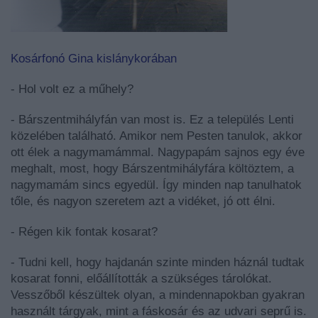
Kosárfonó Gina kislánykorában
- Hol volt ez a műhely?
- Bárszentmihályfán van most is. Ez a település Lenti
közelében található. Amikor nem Pesten tanulok, akkor
ott élek a nagymamámmal. Nagypapám sajnos egy éve
meghalt, most, hogy Bárszentmihályfára költöztem, a
nagymamám sincs egyedül. Így minden nap tanulhatok
tőle, és nagyon szeretem azt a vidéket, jó ott élni.
- Régen kik fontak kosarat?
- Tudni kell, hogy hajdanán szinte minden háznál tudtak
kosarat fonni, előállították a szükséges tárolókat.
Vesszőből készültek olyan, a mindennapokban gyakran
használt tárgyak, mint a fáskosár és az udvari seprű is.