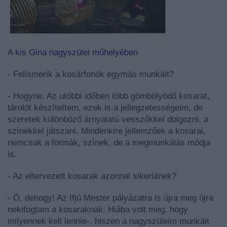
A kis Gina nagyszülei műhelyében
- Felismerik a kosárfonók egymás munkáit?
- Hogyne. Az utóbbi időben több gömbölyödő kosarat,
tárolót készítettem, ezek is a jellegzetességeim, de
szeretek különböző árnyalatú vesszőkkel dolgozni, a
színekkel játszani. Mindenkire jellemzőek a kosarai,
nemcsak a formák, színek, de a megmunkálás módja
is.
- Az eltervezett kosarak azonnal sikerülnek?
- Ó, dehogy! Az Ifjú Mester pályázatra is újra meg újra
nekifogtam a kosaraknak. Hiába volt meg, hogy
milyennek kell lennie-, hiszen a nagyszüleim munkáit