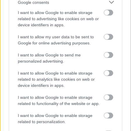
- Hogyne tudnának! A kosárfonásnak számtalan fortélya
Google consents
van, mindig lehet újat tanulni. Ez részben abból adódik,
I want to allow Google to enable storage
hogy a különböző tájegységeken más és más
related to advertising like cookies on web or
változatok terjedtek el, de az egyes kosárfonó
device identifiers in apps.
családoknak is kialakultak a maguk jellegzetes fogásai.
Bőven van mit tanulnom, a kosárfonás tanulását sosem
I want to allow my user data to be sent to
lehet befejezni.
Google for online advertising purposes.
- Mik a tervei?
I want to allow Google to send me
personalized advertising.
- Hosszabb és rövidebb távra is bőven vannak terveim.
Most adtam be a munkáimat a Népművészet Ifjú
I want to allow Google to enable storage
Mestere pályázatra.
related to analytics like cookies on web or
device identifiers in apps.
- Ki és hogyan lehet a Népművészet Ifjú Mestere?
I want to allow Google to enable storage
related to functionality of the website or app.
- Ez a díj olyan fiatal művészeknek adható állami
kitüntetés, akik kiemelkedő egyéni teljesítményt értek
I want to allow Google to enable storage
el. A díj odaítélése pályázattal történik. A pályázónak öt
related to personalization.
munkával kell készülnie . Szakdolgozatot is kell írni –