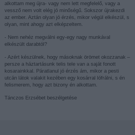
alkottam meg újra- vagy nem lett megfelelő, vagy a
vessző nem volt elég jó minőségű. Sokszor újrakezdi
az ember. Aztán olyan jó érzés, mikor végül elkészül, s
olyan, mint ahogy azt elképzeltem.
- Nem nehéz megválni egy-egy nagy munkával
elkészült darabtól?
- Azért készülnek, hogy másoknak örömet okozzanak –
persze a háztartásunk telis tele van a saját fonott
kosarainkkal. Páratlanul jó érzés ám, mikor a pesti
utcán látok valakit kezében egy kosárral lófrálni, s én
felismerem, hogy azt bizony én alkottam.
Tánczos Erzsébet beszélgetése