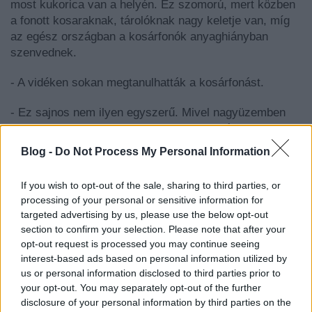
most kukorica van a helyén. Ez szomorú, mert közben
a fonott kosaraknak, tárolóknak nagy keletje van, míg
az egész országban a kosárfonók anyaghiányban
szenvednek.
- A vidéken sokan megtanulhatták a kosárfonást.
- Ez sajnos nem ilyen egyszerű. Mivel nagyüzemben
folyt a munka, mindenkit egy-egy munkafázisra
tanítottak be, ezért abból, amit ott tanult, kész, egész
Blog -
Do Not Process My Personal Information
terméket senki nem tud előállítani.
If you wish to opt-out of the sale, sharing to third parties, or
- Miért volt ez?
processing of your personal or sensitive information for
targeted advertising by us, please use the below opt-out
- A nagyüzem jellegzetessége miatt. Elég elidegenítő
section to confirm your selection. Please note that after your
dolog, az biztos. De akit érdekel, az ma, is, régen is
opt-out request is processed you may continue seeing
kitanulhatta a mesterséget. Legkevésbé a kosár
interest-based ads based on personal information utilized by
fenekét szerették előállítani, azon valóban sok áll vagy
us or personal information disclosed to third parties prior to
bukik, és nem könnyű része a mesterségnek. A
your opt-out. You may separately opt-out of the further
családomban régebben a nagypapám reszortja volt,
disclosure of your personal information by third parties on the