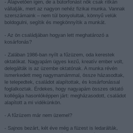
- Alapvetően igen, de a bútorfonást nők csak ritkán
vállalják, mert az nagyon nehéz fizikai munka. Vannak
szerszámaink – nem túl bonyolultak, könnyű velük
boldogulni, segítik és megkönnyítik a munkát.
- Az ön családjában hogyan lett meghatározó a
kosárfonás?
- Zalában 1986-ban nyílt a fűzüzem, oda kerestek
oktatókat. Nagyapám ügyes kezű, kreatív ember volt,
delegálták is az üzembe oktatónak. A munka révén
ismerkedett meg nagymamámmal, össze házasodtak,
le telepedtek, családot alapítottak, és kosárfonással
foglalkoztak. Érdekes, hogy nagyapám összes oktató
kollégája hasonlóképpen járt: megházasodott, családot
alapított a mi vidékünkön.
- A fűzüzem már nem üzemel?
- Sajnos bezárt, két éve még a füzest is ledarálták,