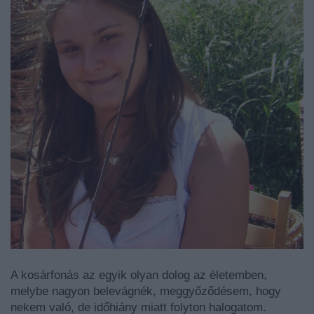
A kosárfonás az egyik olyan dolog az életemben,
melybe nagyon belevágnék, meggyőződésem, hogy
nekem való, de időhiány miatt folyton halogatom.