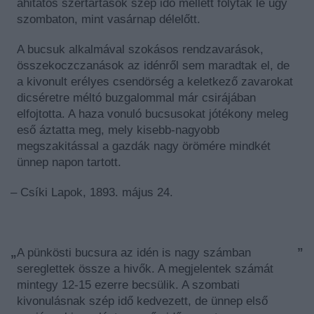
áhitatos szertartások szép idő mellett folytak le úgy
szombaton, mint vasárnap délelőtt.
A bucsuk alkalmával szokásos rendzavarások,
összekoczczanások az idénről sem maradtak el, de
a kivonult erélyes csendörség a keletkező zavarokat
dicséretre méltó buzgalommal már csirájában
elfojtotta. A haza vonuló bucsusokat jótékony meleg
eső áztatta meg, mely kisebb-nagyobb
megszakitással a gazdák nagy örömére mindkét
ünnep napon tartott.
– Csíki Lapok, 1893. május 24.
„
A pünkösti bucsura az idén is nagy számban
”
sereglettek össze a hivők. A megjelentek számát
mintegy 12-15 ezerre becsülik. A szombati
kivonulásnak szép idő kedvezett, de ünnep első