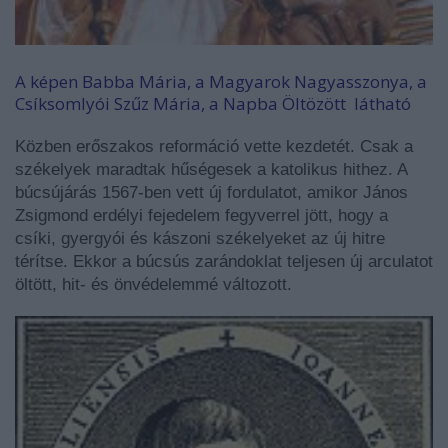
A képen Babba Mária, a Magyarok Nagyasszonya, a
Csíksomlyói Szűz Mária, a Napba Öltözött látható
Közben erőszakos reformáció vette kezdetét. Csak a
székelyek maradtak hűségesek a katolikus hithez. A
búcsújárás 1567-ben vett új fordulatot, amikor János
Zsigmond erdélyi fejedelem fegyverrel jött, hogy a
csíki, gyergyói és kászoni székelyeket az új hitre
térítse. Ekkor a búcsús zarándoklat teljesen új arculatot
öltött, hit- és önvédelemmé változott.