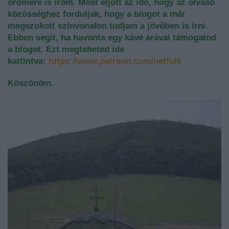
örömére is írom. Most eljött az idő, hogy az olvasó
közösséghez forduljak, hogy a blogot a már
megszokott színvonalon tudjam a jövőben is írni.
Ebben segít, ha havonta egy kávé árával támogatod
a blogot. Ezt megteheted ide
kattintva:
https://www.patreon.com/netfolk
Köszönöm.