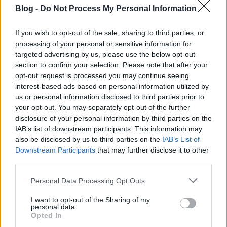
ünneppé is nyilvánították.
Blog -
Do Not Process My Personal Information
Az 1658-ban kezdődő és egészen 1661-ig tartó török-
If you wish to opt-out of the sale, sharing to third parties, or
tatár támadások súlyos csapást jelentettek az erdélyiek
processing of your personal or sensitive information for
számára. Jelentős területeken kipusztították a magyar
targeted advertising by us, please use the below opt-out
lakosságot. 1661-ben a török-tatár csapatok a
section to confirm your selection. Please note that after your
templomot és a kolostort is felgyújtották, de belső
opt-out request is processed you may continue seeing
berendezése a Szent Antal oltár és a Mária szobor
interest-based ads based on personal information utilized by
megmenekült a pusztulástól.
us or personal information disclosed to third parties prior to
your opt-out. You may separately opt-out of the further
disclosure of your personal information by third parties on the
IAB’s list of downstream participants. This information may
also be disclosed by us to third parties on the
IAB’s List of
Downstream Participants
that may further disclose it to other
third parties.
Please note that this website/app uses one or more Google
Personal Data Processing Opt Outs
services and may gather and store information including but
not limited to your visit or usage behaviour. You may click to
I want to opt-out of the Sharing of my
personal data.
grant or deny consent to Google and its third-party tags to
Opted In
use your data for below specified purposes in below Google