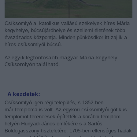
Csíksomlyó a katolikus vallású székelyek híres Mária
kegyhelye, búcsújáróhelye és szellemi életének több
évszázados központja. Minden pünkösdkor itt zajlik a
híres csíksomlyói búcsú.
Az egyik legfontosabb magyar Mária-kegyhely
Csíksomlyón található.
A kezdetek:
Csíksomlyó igen régi település, s
1352-ben
már
temploma
is volt. Az egykori csíksomlyói gótikus
templomot ferencesek építették a korábbi templom
helyén Hunyadi János emlékére s a Sarlós
Boldogasszony tiszteletére. 1705-ben ellenséges hadak