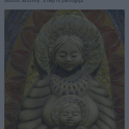
öltözött asszony” a nép fő pártfogója.