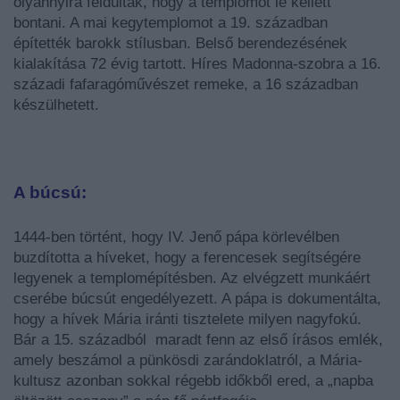
olyannyira feldúlták, hogy a templomot le kellett
bontani. A mai kegytemplomot a 19. században
építették barokk stílusban. Belső berendezésének
kialakítása 72 évig tartott. Híres Madonna-szobra a 16.
századi fafaragóművészet remeke, a 16 században
készülhetett.
A búcsú:
1444-ben történt, hogy IV. Jenő pápa körlevélben
buzdította a híveket, hogy a ferencesek segítségére
legyenek a templomépítésben. Az elvégzett munkáért
cserébe búcsút engedélyezett. A pápa is dokumentálta,
hogy a hívek Mária iránti tisztelete milyen nagyfokú.
Bár a 15. századból maradt fenn az első írásos emlék,
amely beszámol a pünkösdi zarándoklatról, a Mária-
kultusz azonban sokkal régebb időkből ered, a „napba