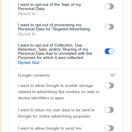
consent section.
I want to opt-out of the Sale of my
Personal Data.
Opted In
I want to opt-out of processing my
Personal Data for Targeted Advertising.
Opted In
I want to opt-out of Collection, Use,
Retention, Sale, and/or Sharing of my
Personal Data that Is Unrelated with the
Purposes for which it was collected.
Opted Out
Babba Mária - Petrás Mária alkotása
Google consents
A győzelem az emlékére pünkösd napján együtt várják
I want to allow Google to enable storage
a zarándokok szentlélek eljövetelét.
related to advertising like cookies on web or
device identifiers in apps.
Sokan vitatják az előbbi történet valóságosságát,
hiszen az Erdélyi Unitárius Egyház egy évvel később,
I want to allow my user data to be sent to
1568-ban, a tordai országgyűlés vallásügyi határozata
Google for online advertising purposes.
nyomán alakult meg. János Zsigmond engedélyezte a
hitvitázást, és a tordai vallásügyi határozat
I want to allow Google to send me