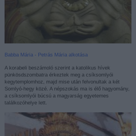
Babba Mária - Petrás Mária alkotása
A korabeli beszámoló szerint a katolikus hívek
pünkösdszombatra érkeztek meg a csíksomlyói
kegytemplomhoz, majd mise után felvonultak a két
Somlyó-hegy közé. A népszokás ma is élő hagyomány,
a csíksomlyói búcsú a magyarság egyetemes
találkozóhelye lett.