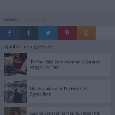
Címkék:
búcsú
Csíksomlyó
Ajánlott bejegyzések:
Torba Ildikó keze nyomán szűrrátét
virágok nyílnak
Hét éve alakult a Tojásdíszítők
Egyesülete
Gajdos Zsuzsanna Népművészet Ifjú