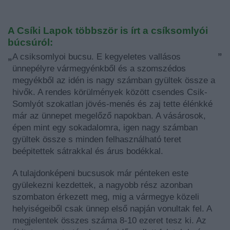
A Csíki Lapok többször is írt a csíksomlyói
búcsúról:
„
A csiksomlyoi bucsu. E kegyeletes vallásos
”
ünnepélyre vármegyénkből és a szomszédos
megyékből az idén is nagy számban gyültek össze a
hivők. A rendes körülmények között csendes Csik-
Somlyót szokatlan jövés-menés és zaj tette élénkké
már az ünnepet megelőző napokban. A vásárosok,
épen mint egy sokadalomra, igen nagy számban
gyültek össze s minden felhasználható teret
beépitettek sátrakkal és árus bodékkal.
A tulajdonképeni bucsusok már pénteken este
gyülekezni kezdettek, a nagyobb rész azonban
szombaton érkezett meg, mig a vármegye közeli
helyiségeiből csak ünnep első napján vonultak fel. A
megjelentek összes száma 8-10 ezeret tesz ki. Az