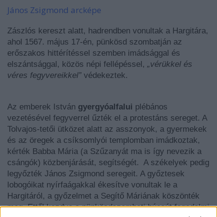
János Zsigmond arcképe
Zászlós kereszt alatt, hadrendben vonultak a Hargitára,
ahol 1567. május 17-én, pünkösd szombatján az
erőszakos hittérítéssel szemben imádsággal és
elszántsággal, közös népi fellépéssel,
„vérükkel és
véres fegyvereikkel”
védekeztek.
Az emberek István
gyergyóalfalui
plébános
vezetésével fegyverrel űzték el a protestáns sereget. A
Tolvajos-tetői ütközet alatt az asszonyok, a gyermekek
és az öregek a csíksomlyói templomban imádkoztak,
kérték Babba Mária (a Szűzanyát ma is így nevezik a
csángók) közbenjárását, segítségét. A székelyek pedig
legyőzték János Zsigmond seregeit. A győztesek
lobogóikat nyírfaágakkal ékesítve vonultak le a
Hargitáról, a győzelmet a Segítő Máriának köszönték
meg. Ettől kezdve a pünkösdszombati búcsút fogadalmi