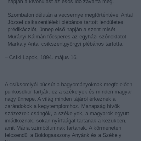
napján a kivonulást az esős idő zavarta meg.
Szombaton délután a vecsernye megtörténtével Antal
József csikszentléleki plébános tartott lendületes
prédikácziót, ünnep első napján a szent misét
Murányi Kálmán főesperes az egyházi szónoklatot
Markaly Antal csikszentgyörgyi plébános tartotta.
– Csíki Lapok, 1894. május 16.
A csíksomlyói búcsút a hagyományoknak megfelelően
pünkösdkor tartják, ez a székelyek és minden magyar
nagy ünnepe. A világ minden tájáról érkeznek a
zarándokok a kegytemplomhoz. Manapság hívők
százezrei: csángók, a székelyek, a magyarok együtt
imádkoznak, sokan nyírfaágat tartanak a kezükben,
amit Mária szimbólumnak tartanak. A körmeneten
felcsendül a Boldogasszony Anyánk és a Székely