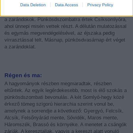
Data Deletion
Data Access
Privacy Policy
A zarándoklat több napig tartott, hiszen gyalog érkeztek
a zarándokok. Pünkösdszombatra értek Csíksomlyóra,
ahol ünnepi misén vettek részt. A délután mulatozással
és egymás megvendégelésével, az éjszaka pedig
virrasztással telt. Másnap, pünkösdvasárnap ért véget
a zarándoklat.
Régen és ma:
A hagyományok részben megmaradtak, részben
eltűntek. Az egyik legérdekesebb, most is élő szokás a
pünkösdszombati bevonulás. A két Somlyó-hegy közé
érkező tömeg szigorú hierarchia szerint vonul be,
amelynek a sorrendje a következő: Gyergyó, Felcsík,
Alcsík, Felsőnyárád mente, Sóvidék, Maros mente,
Háromszék, Brassó és környéke. A menetet a csángók
zárják. A keresztaljak, vagyis a kereszt alatt vonuló