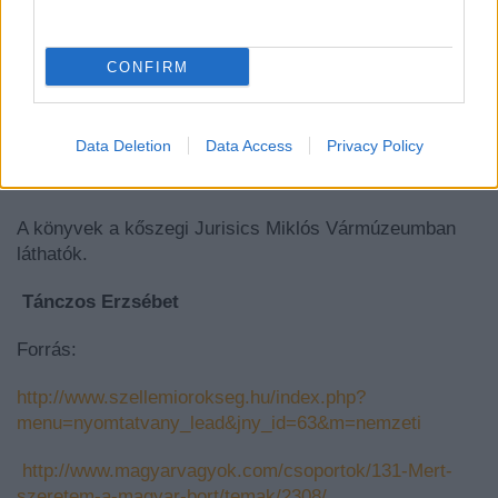
1990-ben az utolsó lapra került rajzzal betelt a 1700-as
években nyitott könyv. De nem kell aggódnunk, Kőszeg
CONFIRM
német testvérvárosának polgármestere új kötetet
adományozott a városnak a hagyomány további 250
évig tartó folytatására.
Data Deletion
Data Access
Privacy Policy
A könyvek a kőszegi Jurisics Miklós Vármúzeumban
láthatók.
Tánczos Erzsébet
Forrás:
http://www.szellemiorokseg.hu/index.php?
menu=nyomtatvany_lead&jny_id=63&m=nemzeti
http://www.magyarvagyok.com/csoportok/131-Mert-
szeretem-a-magyar-bort/temak/2308/