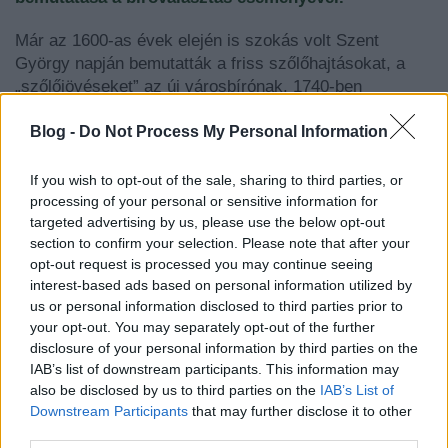
Már az 1600-as évek elején is szokás volt Szent
György napján bemutatták a friss szőlőhajtásokat, a
„szőlőjövéseket” az új városbírónak. 1740-ben
határozták el, hogy megörökítik a szőlőhajtásokat az
utókor számára. Ezzel hagyományt teremtettek, s
Blog -
Do Not Process My Personal Information
minden évben berajzolták, s ma is berajzolják a szőlők
hajtásait. A könyv a szőlő fejlődésének három fontos
If you wish to opt-out of the sale, sharing to third parties, or
periódusát tartalmazza: a Szent György-napi hajtások
processing of your personal or sensitive information for
targeted advertising by us, please use the below opt-out
mellett a Lőrinc-napi fürtök rajzát, illetve a szüretről
section to confirm your selection. Please note that after your
szóló feljegyzéseket.
opt-out request is processed you may continue seeing
interest-based ads based on personal information utilized by
Kezdetben a rajzok ceruzával készültek, idővel színes
us or personal information disclosed to third parties prior to
festékkel kerültek a könyv lapjaira. 1868-tól kizárólag
your opt-out. You may separately opt-out of the further
színes képeket, főleg vízfestményeket tartalmaz.
disclosure of your personal information by third parties on the
IAB’s list of downstream participants. This information may
Mindig méretarányosan készültek a rajzok. Volt olyan
also be disclosed by us to third parties on the
IAB’s List of
év, amikor pótlappal kellett megnövelni a lap
Downstream Participants
that may further disclose it to other
magasságát, a leveles hajtások akkorák voltak, hogy
third parties.