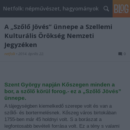
Netfolk: népművészet, hagyományok
A „Szőlő Jövés” ünnepe a Szellemi
Kulturális Örökség Nemzeti
Jegyzéken
netfolk
•
2014. április 22.
0
Szent György napján Kőszegen minden a
bor, a szőlő körül forog.- ez a „Szőlő Jövés”
ünnepe.
A tájegységben kiemelkedő szerepe volt és van a
szőlő- és bortermelésnek. Kőszeg város birtokában
1755-ben már 45 holdnyi volt. S a borászat a
legfontosabb bevételi forrása volt. Ez a tény s valami