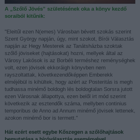
A „Szőlő Jövés” születésének oka a könyv kezdő
soraiból kitűnik:
"Eleitűl ezen N(emes) Városban bévett szokás szerint
Szent György napján, úgy, mint szokot, Bírói Választás
napján az Hegy Mesterek az Tanátsházba szoktak
szőlő jöviseket (hajtásokat) hozni, mellyek által az
Városy Lakósok is az Borbéli terméshez reménységhek
volt, ezen jövisek ekkoráigh könyvben nem
rayszoltattak, következendőképpen Emberekk
elméjébül is kihültek, hogy azért az Posteritás is megh
tudhassa minémő boldogh lés boldogtalan Sorsra jutott
ezen Városnak állapottya, ezen belől irt mód szerint
következik az esztendők száma, mellyben continius
temporibus de Anno ad Annum minémő jövisek lettenek,
azokon minémő bor is termett."
Hát ezért esett egybe Kőszegen a szőlőhajtások
bemutatása a bíróválasztás eseményével.