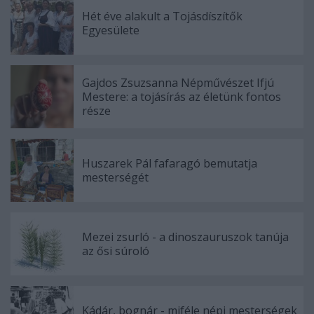
Hét éve alakult a Tojásdíszítők
Egyesülete
Gajdos Zsuzsanna Népművészet Ifjú
Mestere: a tojásírás az életünk fontos
része
Huszarek Pál fafaragó bemutatja
mesterségét
Mezei zsurló - a dinoszauruszok tanúja
az ősi súroló
Kádár, bognár - miféle népi mesterségek