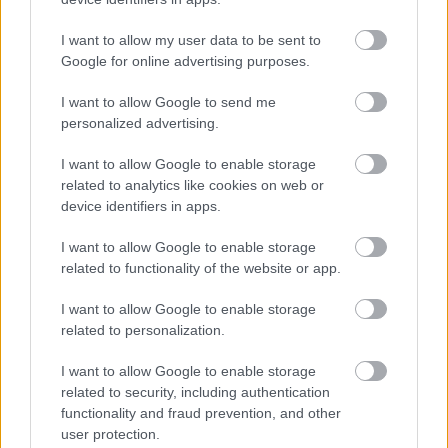
1788-tól tizenpár éven át nincs rajz, csak
bejegyzéseket olvashatunk arról, hogy a hideg idő miatt
I want to allow my user data to be sent to
nincs mit megörökíteni, csak alvórügyek vannak, így
Google for online advertising purposes.
semmit nem rajzoltak.
I want to allow Google to send me
Ennek bizony oka volt: a zord idő miatt nem volt mit
personalized advertising.
megörökíteni, csak alvórügyek szomorították a jó
I want to allow Google to enable storage
kőszegieket.
related to analytics like cookies on web or
device identifiers in apps.
A dokumentációból tudjuk, hogy 1849-ben a Szent
György-napi hajtások ugyan jókorák voltak, s bár
I want to allow Google to enable storage
tenyérnyi leveleket növesztett a szőlő, szüretkor
related to functionality of the website or app.
kevéske szőlőből híg bor készült.
I want to allow Google to enable storage
1864-ben fagyosszentek semmivé tették a hajtásokat,
related to personalization.
júliusban jég pusztított a szőlőhegyeken, majd az
októberi fagy letarolta a kevés maradékot a tőkékről.
I want to allow Google to enable storage
related to security, including authentication
Ezért egyetlen bogyót sem szüreteltek abban az évben.
functionality and fraud prevention, and other
user protection.
A jövő: