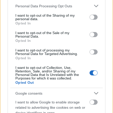
nem fértek be az oldalra. A rajzolók még a jégverések
Please note that this website/app uses one or more Google
nyomait is dokumentálták.
Personal Data Processing Opt Outs
services and may gather and store information including but
not limited to your visit or usage behaviour. You may click to
I want to opt-out of the Sharing of my
Ceruzával lerajzolják a vesszőket, ezt követi akvarellel
personal data.
grant or deny consent to Google and its third-party tags to
a festés. A rajzok minden szempontból igen pontosak,
Opted In
use your data for below specified purposes in below Google
részletesek, megmutatják a szőlő növekedését, a
consent section.
I want to opt-out of the Sale of my
növény állapotát.
Personal Data.
Opted In
Az ívek híres emberek munkáit is őrzik, többek között
I want to opt-out of processing my
Csapody Vera, botanikus, növényrajzoló is
Personal Data for Targeted Advertising.
dokumentálta a hajtásokat.
Opted In
1991 óta Németh János művész-rajztanár örökíti meg a
I want to opt-out of Collection, Use,
Retention, Sale, and/or Sharing of my
szőlőrügyek fejlettségét.
Personal Data that Is Unrelated with the
Purposes for which it was collected.
Opted Out
Metreorológia a lapokon:
Google consents
A könyv bejegyzéseiből megtudható az is, hogy melyik
évben volt tavaszi fagy, vagy kedvező volt-e az
I want to allow Google to enable storage
időjárás a szőlő érésekor.
related to advertising like cookies on web or
device identifiers in apps.