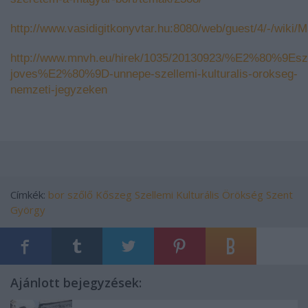
http://www.vasidigitkonyvtar.hu:8080/web/guest/4
http://www.mnvh.eu/hirek/1035/20130923/%E2%80%9Esz
joves%E2%80%9D-unnepe-szellemi-kulturalis-orokseg-
nemzeti-jegyzeken
Címkék:
bor
szőlő
Kőszeg
Szellemi Kulturális Örökség
Szent
György
Ajánlott bejegyzések: