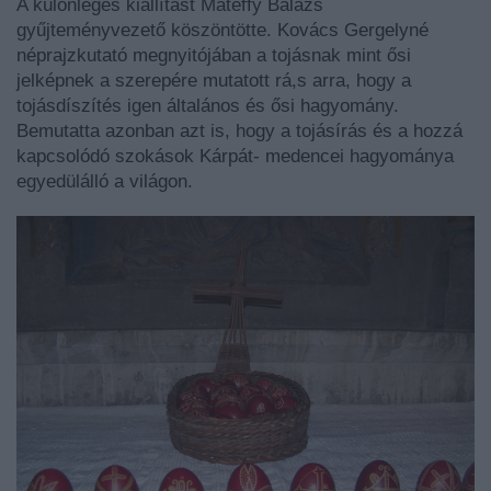
A különleges kiállítást Mátéffy Balázs
gyűjteményvezető köszöntötte. Kovács Gergelyné
néprajzkutató megnyitójában a tojásnak mint ősi
jelképnek a szerepére mutatott rá,s arra, hogy a
tojásdíszítés igen általános és ősi hagyomány.
Bemutatta azonban azt is, hogy a tojásírás és a hozzá
kapcsolódó szokások Kárpát- medencei hagyománya
egyedülálló a világon.