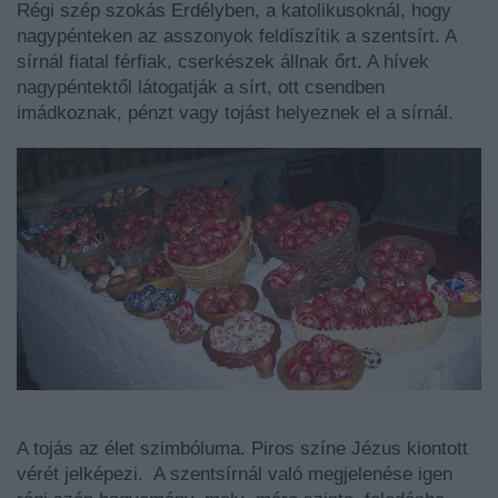
Régi szép szokás Erdélyben, a katolikusoknál, hogy
nagypénteken az asszonyok feldíszítik a szentsírt. A
sírnál fiatal férfiak, cserkészek állnak őrt. A hívek
nagypéntektől látogatják a sírt, ott csendben
imádkoznak, pénzt vagy tojást helyeznek el a sírnál.
A tojás az élet szimbóluma. Piros színe Jézus kiontott
vérét jelképezi. A szentsírnál való megjelenése igen