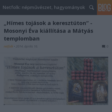
Netfolk: népművészet, hagyományok
„Hímes tojások a keresztúton” -
Mosonyi Éva kiállítása a Mátyás
templomban
netfolk
•
2014. április 16.
0