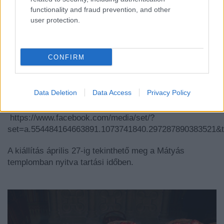
functionality and fraud prevention, and other
user protection.
CONFIRM
Data Deletion
Data Access
Privacy Policy
Néhány kép a megnyitóról:
https://www.facebook.com/media/set/?
set=a.554484164663891.1073741840.297287890383521&
A kiállítás április 27-ig tekinthető meg a Mátyás
templomban nyitva tartási időben.