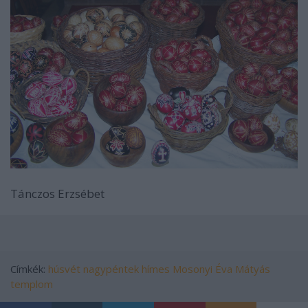
Tánczos Erzsébet
Címkék:
húsvét
nagypéntek
hímes
Mosonyi Éva
Mátyás
templom