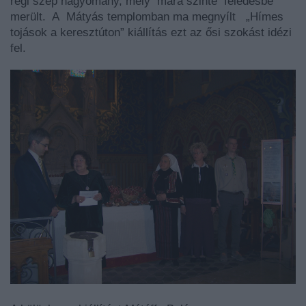
régi szép hagyomány, mely mára szinte feledésbe
merült. A Mátyás templomban ma megnyílt „Hímes
tojások a keresztúton” kiállítás ezt az ősi szokást idézi
fel.