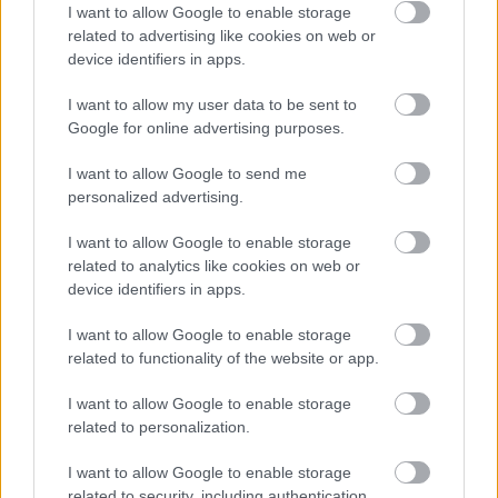
I want to allow Google to enable storage
related to advertising like cookies on web or
Beszélgetésem Mosonyi Éva
népi iparművész
device identifiers in apps.
tojásíróval itt olvasható:
I want to allow my user data to be sent to
http://netfolk.blog.hu/2013/03/30/_meg_vagyon_irva_mos
Google for online advertising purposes.
iparmuvesz_alkotasai
I want to allow Google to send me
personalized advertising.
I want to allow Google to enable storage
related to analytics like cookies on web or
device identifiers in apps.
I want to allow Google to enable storage
related to functionality of the website or app.
I want to allow Google to enable storage
related to personalization.
I want to allow Google to enable storage
related to security, including authentication