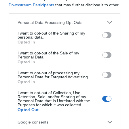
Downstream Participants
that may further disclose it to other
third parties.
Please note that this website/app uses one or more Google
Personal Data Processing Opt Outs
services and may gather and store information including but
not limited to your visit or usage behaviour. You may click to
I want to opt-out of the Sharing of my
personal data.
grant or deny consent to Google and its third-party tags to
A kiállított tojásokat Mosonyi Éva népi iparművész
Opted In
use your data for below specified purposes in below Google
tojásíró alkotásai. Mosonyi Éva anyai nagymamájától
consent section.
I want to opt-out of the Sale of my
tanulta a tojásírás hagyományos technikáját és
Personal Data.
mintakincsét, s azóta öltözteti ünneplőbe a kifújt
Opted In
tojásokat. Az alkotó az évek során 2300 darabból álló
I want to opt-out of processing my
„Hímes tojás mintakincset” gyűjtött össze, s ez a szám
Personal Data for Targeted Advertising.
évről évre gyarapszik. Ezzel az egyedülálló
Opted In
gyűjteménnyel is szép hagyományunk megőrzését,
I want to opt-out of Collection, Use,
továbbélését segíti.
Retention, Sale, and/or Sharing of my
Personal Data that Is Unrelated with the
Purposes for which it was collected.
A 999 éves Mátyás templom Szent Kereszt
Opted Out
kápolnájában 999 hagyományos technikával megírt
hímes tojása hirdeti az élet körforgását, Jézus
Google consents
feltámadását.