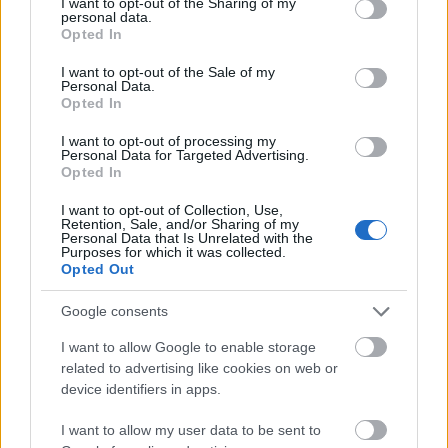
not limited to your visit or usage behaviour. You may click to
I want to opt-out of the Sharing of my
personal data.
grant or deny consent to Google and its third-party tags to
Opted In
use your data for below specified purposes in below Google
Néhol a
rosszhírű
lánynak kiszáradt gallyra fazekat,
consent section.
I want to opt-out of the Sale of my
Personal Data.
rongydarabokat aggattak.
Opted In
I want to opt-out of processing my
Personal Data for Targeted Advertising.
Opted In
I want to opt-out of Collection, Use,
Retention, Sale, and/or Sharing of my
Personal Data that Is Unrelated with the
Purposes for which it was collected.
Opted Out
Google consents
I want to allow Google to enable storage
related to advertising like cookies on web or
device identifiers in apps.
I want to allow my user data to be sent to