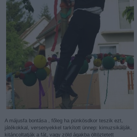
A májusfa bontása , főleg ha pünkösdkor teszik ezt,
játékokkal, versenyekkel tarkított ünnep: kimuzsikálják,
kitáncoltatják a fát, vagy zöld ágakba öltöztetett