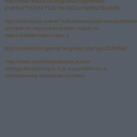
http://www.meska.hu/Blog/label/hagyomany?
p=dHlwZT1tZXNrYSZsYWJlbD1oYWd5b23DoW55
http://tudasbazis.sulinet.hu/hu/muveszetek/muveszettorte
unnepek-es-nepszokasok/jeles-napok-es-
nepszokasok/majfa-majus-1
http://szerkeszto.gportal.hu/gindex.php?pg=30284592
http://www.noionmegvalositas.hu/noi-
onmegvalositas/majus-1-je-a-szerelem-es-a-
termekenyseg-unnepenek-kezdete/