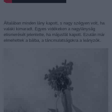
Általában minden lány kapott, s nagy szégyen volt, ha
valaki kimaradt. Egyes vidékeken a nagylányság
elismerését jelentette, ha májusfát kapott. Ez­után már
elmehettek a bálba, a táncmulatságokra a leányzók.