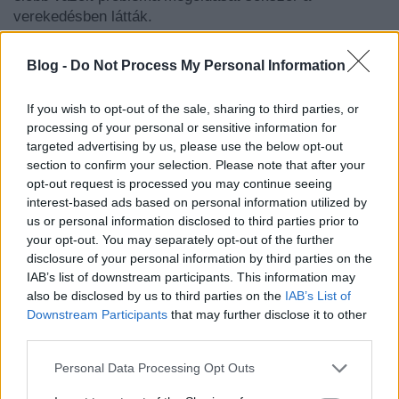
verekedésben látták.
Nagy
sz
é
gyen
volt
,
ha
a
m
á
jusf
á
t
nem
t
á
ncolt
á
k
ki
,
Blog -
Do Not Process My Personal Information
mert ezzel azt hozták nyilvánosságra,
hogy
a
frigy
valami
é
rt
nem
j
ö
n
,
nem
j
ö
het
ö
ssze
,
a
fi
ú
el
á
llt
az
If you wish to opt-out of the sale, sharing to third parties, or
udvarl
á
si
sz
á
nd
é
k
á
t
ó
l
. Gyakran megtréfálták egymást
processing of your personal or sensitive information for
azzal, hogy a fa tetejére helyezett üvegbe paprikás
targeted advertising by us, please use the below opt-out
vizet tettek.
section to confirm your selection. Please note that after your
opt-out request is processed you may continue seeing
Itt kitáncolják:
interest-based ads based on personal information utilized by
us or personal information disclosed to third parties prior to
your opt-out. You may separately opt-out of the further
disclosure of your personal information by third parties on the
IAB’s list of downstream participants. This information may
also be disclosed by us to third parties on the
IAB’s List of
Downstream Participants
that may further disclose it to other
third parties.
Please note that this website/app uses one or more Google
Personal Data Processing Opt Outs
services and may gather and store information including but