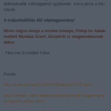
alakoskodók váltságpénzt gyűjtenek, sorra járva a falu
házait.
A májusfaállítás élő néphagyomány!
Mivel május elseje a munka ünnepe, Fülöp és Jakab
mellett Munkás Szent Józsefről is megemlékeznek
ekkor.
Tánczos Erzsébet írása
Forrás:
http://mek.niif.hu/02100/02152/html/07/122.html
http://richpoi.com/cikkek/kultura/ma-is-elo-hagyomany-
a-majusfa-allitas.html