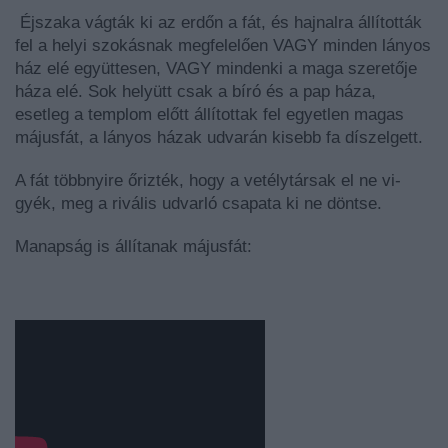
Éjszaka vágták ki az erdőn a fát, és hajnalra állították
fel a helyi szokásnak megfelelően VAGY minden lányos
ház elé együttesen, VAGY mindenki a maga szeretője
háza elé. Sok helyütt csak a bíró és a pap háza,
esetleg a templom előtt állítottak fel egyetlen magas
májusfát, a lányos házak udvarán kisebb fa díszelgett.
A fát többnyire őrizték, hogy a vetélytársak el ne vi­
gyék, meg a rivális udvarló csapata ki ne döntse.
Manapság is állítanak májusfát: