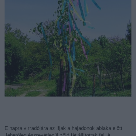
E napra virradójára az ifjak a hajadonok ablaka előtt
,lehetőleg észrevétlenül zöld fát állítottak fel. A