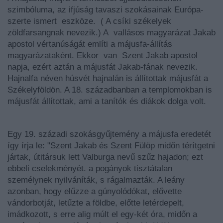
szimbóluma, az ifjúság tavaszi szokásainak Európa-
szerte ismert eszköze. ( A csíki székelyek
zöldfarsangnak nevezik.) A vallásos magyarázat Jakab
apostol vértanúságát említi a májusfa-állítás
magyarázataként. Ekkor van
Szent Jakab apostol
napja, ezért aztán a májusfát Jakab-fának nevezik.
Hajnalfa
n
é
ven
h
ú
sv
é
t
hajnal
á
n
is
á
ll
í
tottak
m
á
jusf
á
t
a
Sz
é
kelyf
ö
ld
ö
n
.
A
18
.
században
ban
a
templomokban
is
m
á
jusf
á
t
á
ll
í
tottak
, ami
a
tan
í
t
ó
k
é
s
di
á
kok
dolga
volt
.
Egy 19. századi szokásgyűjtemény a májusfa eredetét
így írja le: "Szent Jakab és Szent Fülöp midőn térítgetni
jártak, útitársuk lett Valburga nevű szűz hajadon; ezt
ebbeli cselekményét. a pogányok tisztátalan
személynek nyilváníták, s rágalmazták. A leány
azonban, hogy elűzze a gúnyolódókat, elővette
vándorbotját, letűzte a földbe, előtte letérdepelt,
imádkozott, s erre alig múlt el egy-két óra, midőn a