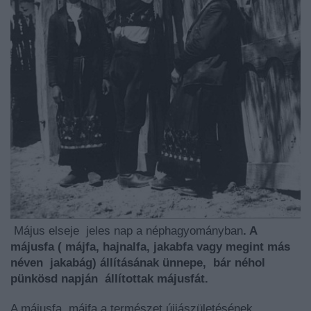
Május elseje jeles nap a néphagyományban
. A
májusfa ( májfa, hajnalfa, jakabfa vagy megint más
néven jakabág) állításának ünnepe, bár néhol
pünkösd
napján állítottak májusfát.
A májusfa, májfa a természet újjászületésének