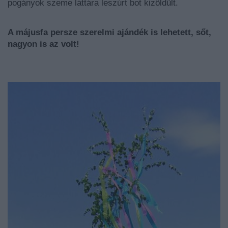
pogányok szeme láttára leszúrt bot kizöldült.
A májusfa persze szerelmi ajándék is lehetett, sőt,
nagyon is az volt!