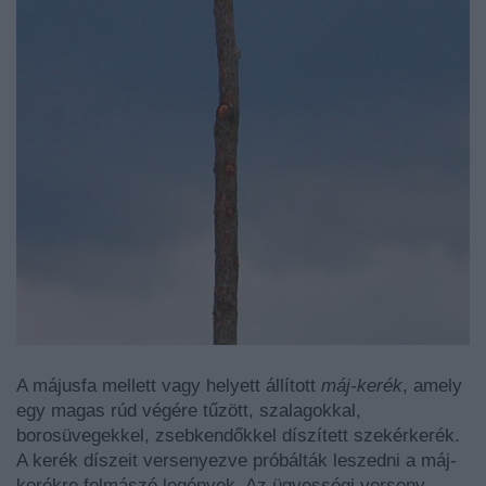
A májusfa mellett vagy helyett állított
máj-kerék
, amely
egy magas rúd végére tűzött, szalagokkal,
borosüvegekkel, zsebkendőkkel díszített szekérkerék.
A kerék díszeit versenyezve próbálták leszedni a máj-
kerékre felmászó legények. Az ügyességi verseny