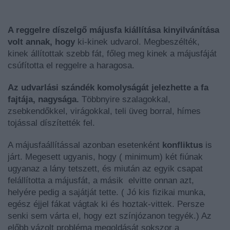
A reggelre díszelgő májusfa kiállítása kinyilvánítása
volt annak, hogy
ki-kinek udvarol. Megbeszélték,
kinek állítottak szebb fát, főleg meg kinek a májusfáját
csúfította el reggelre a haragosa.
Az udvarlási szándék komolyságát jelezhette a fa
fajtája, nagysága.
Többnyire szalagokkal,
zsebkendőkkel, virágokkal, teli üveg borral, hímes
tojással díszítették fel.
A
m
á
jusfa
á
ll
í
t
á
ssal
azonban
esetenk
é
nt
konfliktus
is
j
á
rt
.
Megesett
ugyanis
,
hogy
( minimum)
k
é
t
fi
ú
nak
ugyanaz
a
l
á
ny
tetszett
, é
s
miut
á
n
az
egyik
csapat
fel
á
ll
í
totta
a
m
á
jusf
á
t
,
a
m
á
sik
elvitte onnan
azt
,
hely
é
re
pedig
a
saj
á
tj
á
t
tette
.
( Jó kis fizikai munka,
egész éjjel fákat vágtak ki és hoztak-vittek. Persze
senki sem várta el, hogy ezt színjózanon tegyék.) Az
előbb vázolt
probléma megoldását
sokszor a