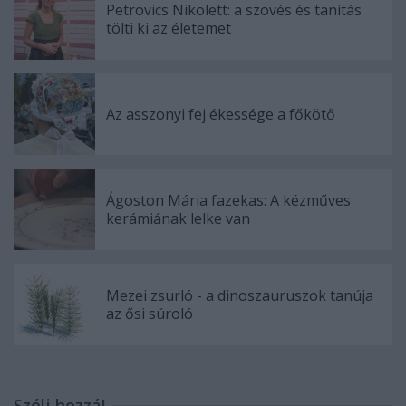
Petrovics Nikolett: a szövés és tanítás
tölti ki az életemet
Az asszonyi fej ékessége a főkötő
Ágoston Mária fazekas: A kézműves
kerámiának lelke van
Mezei zsurló - a dinoszauruszok tanúja
az ősi súroló
Szólj hozzá!