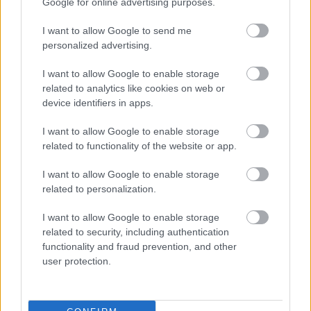
Google for online advertising purposes.
I want to allow Google to send me
personalized advertising.
I want to allow Google to enable storage
related to analytics like cookies on web or
device identifiers in apps.
A májusfa lehet sudár, esetenként kérgétől megtisztított
fa, amelynek csak a tetején hagyták meg a lombját. De
I want to allow Google to enable storage
lehetett virágzó, zöldellő ágacska. Ezt a helyi
related to functionality of the website or app.
szokások döntötték el.
I want to allow Google to enable storage
related to personalization.
I want to allow Google to enable storage
related to security, including authentication
functionality and fraud prevention, and other
user protection.