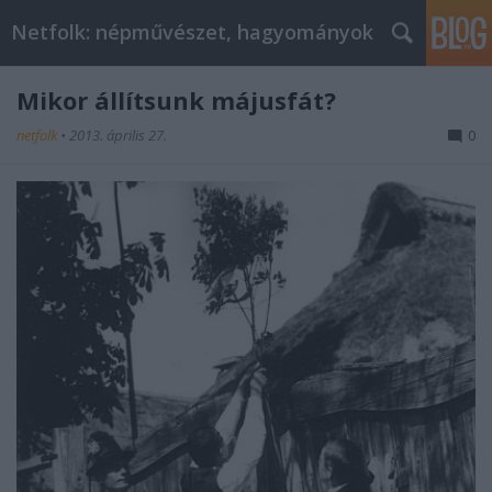
Netfolk: népművészet, hagyományok
Mikor állítsunk májusfát?
netfolk
•
2013. április 27.
0