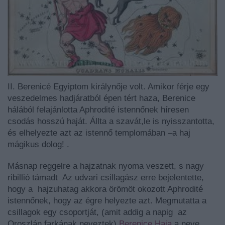
II. Berenicé Egyiptom királynője volt. Amikor férje egy
veszedelmes hadjáratból épen tért haza, Berenice
hálából felajánlotta Aphrodité istennőnek híresen
csodás hosszú haját. Állta a szavát,le is nyisszantotta,
és elhelyezte azt az istennő templomában –a haj
mágikus dolog! .
Másnap reggelre a hajzatnak nyoma veszett, s nagy
ribillió támadt Az udvari csillagász erre bejelentette,
hogy a hajzuhatag akkora örömöt okozott Aphrodité
istennőnek, hogy az égre helyezte azt. Megmutatta a
csillagok egy csoportját, (amit addig a napig az
Oroszlán farkának neveztek)
Berenice Haja
a neve