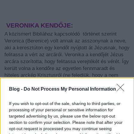
VERONIKA KENDŐJE:
A közismert Bibliához kapcsolódó történet szerint
Veronica (Berenice) volt annak az asszonynak a neve,
aki a keresztúton egy kendőt nyújtott át Jézusnak, hogy
felitassa a vért az arcáról. Veronika a kendőjét Jézus
arcára szorította, hogy felitassa verejtékét és vérét. Így
került volna a kendőre az egyetlen fennmaradt és
hiteles arckép Krisztusról (ne feledjük, hogy a nem
kevésbé megosztó torinói lepel már a halott Krisztus
vélt vagy valós alakjának és arcának lenyomatát
Blog -
Do Not Process My Personal Information
mutatja).
If you wish to opt-out of the sale, sharing to third parties, or
Érdekesség, hogy a
vera
(igaz) és az
icon
(kép)
processing of your personal or sensitive information for
szavak összetétele, tehát azt jelenti:
hiteles képmás
.
targeted advertising by us, please use the below opt-out
section to confirm your selection. Please note that after your
Innen ered hát a Veronika névalak? A középkorban
opt-out request is processed you may continue seeing