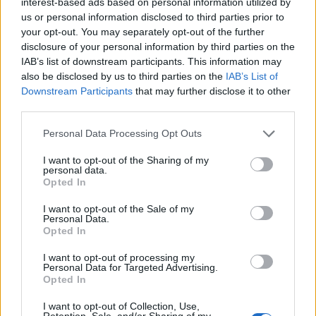
interest-based ads based on personal information utilized by
ugyanis magát az arcképet nevezték Veronikának.
us or personal information disclosed to third parties prior to
your opt-out. You may separately opt-out of the further
disclosure of your personal information by third parties on the
IAB’s list of downstream participants. This information may
also be disclosed by us to third parties on the
IAB’s List of
Downstream Participants
that may further disclose it to other
third parties.
Please note that this website/app uses one or more Google
Personal Data Processing Opt Outs
services and may gather and store information including but
not limited to your visit or usage behaviour. You may click to
I want to opt-out of the Sharing of my
personal data.
grant or deny consent to Google and its third-party tags to
Opted In
use your data for below specified purposes in below Google
consent section.
I want to opt-out of the Sale of my
Personal Data.
Opted In
I want to opt-out of processing my
Personal Data for Targeted Advertising.
Opted In
I want to opt-out of Collection, Use,
MICSODA VERONIKA KENDŐJE?
Retention, Sale, and/or Sharing of my