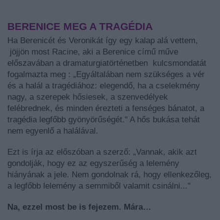
BERENICE MEG A TRAGÉDIA
Ha Berenicét és Veronikát így egy kalap alá vettem,
jöjjön most Racine, aki a Berenice című műve
előszavában a dramaturgiatörténetben kulcsmondatát
fogalmazta meg : „Egyáltalában nem szükséges a vér
és a halál a tragédiához: elegendő, ha a cselekmény
nagy, a szerepek hősiesek, a szenvedélyek
felébrednek, és minden érezteti a fenséges bánatot, a
tragédia legfőbb gyönyörűségét." A hős bukása tehát
nem egyenlő a halálával.
Ezt is írja az előszóban a szerző: „Vannak, akik azt
gondolják, hogy ez az egyszerűség a lelemény
hiányának a jele. Nem gondolnak rá, hogy ellenkezőleg,
a legfőbb lelemény a semmiből valamit csinálni..."
Na, ezzel most be is fejezem. Mára…