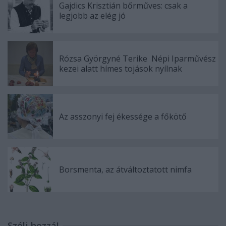
Gajdics Krisztián bőrműves: csak a
legjobb az elég jó
Rózsa Györgyné Terike Népi Iparművész
kezei alatt hímes tojások nyílnak
Az asszonyi fej ékessége a főkötő
Borsmenta, az átváltoztatott nimfa
Szólj hozzá!