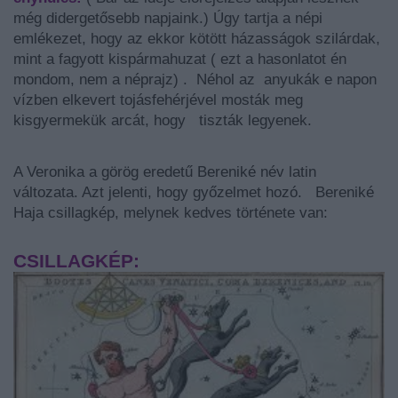
még didergetősebb napjaink.) Úgy tartja a népi
emlékezet, hogy az ekkor kötött házasságok szilárdak,
mint a fagyott kispármahuzat ( ezt a hasonlatot én
mondom, nem a néprajz) . Néhol az anyukák e napon
vízben elkevert tojásfehérjével mosták meg
kisgyermekük arcát, hogy tiszták legyenek.
A Veronika a görög eredetű Bereniké név latin
változata. Azt jelenti, hogy győzelmet hozó. Bereniké
Haja csillagkép, melynek kedves története van:
CSILLAGKÉP: