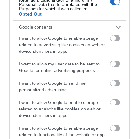
Personal Data that Is Unrelated with the
Egyfelől az a textília megnevezése, amellyel Veronika
Purposes for which it was collected.
megtörölte Jézus arcát a keresztúton. Tágabb
Opted Out
értelemben így nevezik az összes olyan anyagot,
Google consents
melyen Jézus arcának lenyomata látható A 12.
századtól tűntek föl, hiszen a keresztes hadjáratok
I want to allow Google to enable storage
következtében ereklyék tömegei érkeztek Európába.
related to advertising like cookies on web or
Hol van most az a bizonyos kendő?
device identifiers in apps.
I want to allow my user data to be sent to
Google for online advertising purposes.
Az érdekesség az, hogy KETTŐ IS VAN – EZ MÁR
MAGA LEHETETLENSÉG!
I want to allow Google to send me
personalized advertising.
Nem tudom, hogy az alábbi képen melyik " eredeti"
I want to allow Google to enable storage
szerepel!
related to analytics like cookies on web or
device identifiers in apps.
I want to allow Google to enable storage
related to functionality of the website or app.