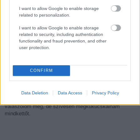
I want to allow Google to enable storage
related to personalization.
I want to allow Google to enable storage
related to security, including authentication
functionality and fraud prevention, and other
user protection.
Az egyiket a Vatikán őrzi, a nagyhéten a Szent Péter
téren mutatják fel, máskor a nyilvánosság nem láthatja.
CONFIRM
A másikat Az itáliai Manoppello városka templomában
bárki megnézheti. Ez különben a város egyetlen
érdekessége, de igazi „ turistacsalogató”. Melyik kendő
Data Deletion
Data Access
Privacy Policy
az igazi, ha van igazi egyáltalán? Ezt sem én
válaszolom meg, de szívesen megkukucskálnám
mindkettőt.