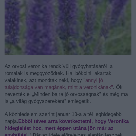
Az
orvosi veronika
rendkívüli gyógyhatásáról a
rómaiak is meggyőződtek. Ha bókolni akartak
valakinek, azt mondták neki, hogy
"annyi jó
tulajdonsága van magának, mint a veronikának"
. Ők
nevezték el
„Minden bajra jó orvosságnak”
és még ma
is
„a világ gyógyszereként”
emlegetik.
A közhiedelem szerint január 13-a a tél leghidegebb
napja.
Ebből téves arra következtetni, hogy Veronika
hideglelést hoz, mert éppen utána jön már az
enyhülés!
( Bár az ideje előrejelzés alapján lesznek