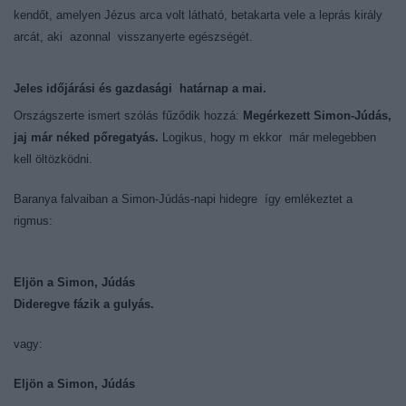
kendőt, amelyen Jézus arca volt látható, betakarta vele a leprás király
arcát, aki azonnal visszanyerte egészségét.
Jeles időjárási és gazdasági határnap a mai.
Országszerte ismert szólás fűződik hozzá:
Megérkezett Simon-Júdás,
jaj már néked pőregatyás.
Logikus, hogy m ekkor már melegebben
kell öltözködni.
Baranya falvaiban a Simon-Júdás-napi hidegre így emlékeztet a
rigmus:
Eljön a Simon, Júdás
Dideregve fázik a gulyás.
vagy:
Eljön a Simon, Júdás