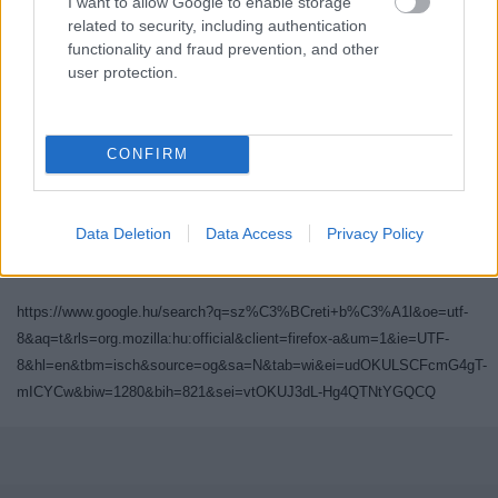
I want to allow Google to enable storage
related to security, including authentication
functionality and fraud prevention, and other
Forrás:
user protection.
http://www.meteoprog.hu/hu/news/26883/
CONFIRM
http://www.katolikus.hu/szentek/1028.html
http://hu.wikipedia.org/wiki/J%C3%BAd%C3%A1s_apostol
Data Deletion
Data Access
Privacy Policy
http://lexikon.katolikus.hu/S/Simon-J%C3%BAd%C3%A1s.html
https://www.google.hu/search?q=sz%C3%BCreti+b%C3%A1l&oe=utf-
8&aq=t&rls=org.mozilla:hu:official&client=firefox-a&um=1&ie=UTF-
8&hl=en&tbm=isch&source=og&sa=N&tab=wi&ei=udOKULSCFcmG4gT-
mICYCw&biw=1280&bih=821&sei=vtOKUJ3dL-Hg4QTNtYGQCQ