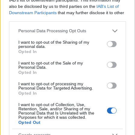
Az időjárás viszonylatában
azt tartották, ha ettől a naptól kezdve
also be disclosed by us to third parties on the
IAB’s List of
Márton napig (november 11.) szép az idő, jó jövő évi termés várható.
Downstream Participants
that may further disclose it to other
Hegyalján ilyenkor kezdték Tokajon a szüretet.
Ez a nap arról
third parties.
nevezetes, hogy Hegyalján ilyenkor kezdték a szüretet. Erről regula is
Please note that this website/app uses one or more Google
szól:
Personal Data Processing Opt Outs
services and may gather and store information including but
not limited to your visit or usage behaviour. You may click to
I want to opt-out of the Sharing of my
Rég felírta Noé Tokaj hegyormára
personal data.
grant or deny consent to Google and its third-party tags to
Opted In
use your data for below specified purposes in below Google
Hegyaljai kapás várj Simon Judára.
consent section.
I want to opt-out of the Sale of my
Personal Data.
A szüreti szokások a szőlőszedés utolsó napjához kapcsolódnak.
Opted In
Közvetlen a szüret után van a szüreti felvonulás, ideje, melyet majd a
I want to opt-out of processing my
szüreti bál követ.
Personal Data for Targeted Advertising.
Opted In
I want to opt-out of Collection, Use,
Retention, Sale, and/or Sharing of my
Personal Data that Is Unrelated with the
Purposes for which it was collected.
Opted Out