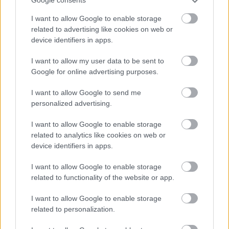
Google consents
I want to allow Google to enable storage
related to advertising like cookies on web or
device identifiers in apps.
I want to allow my user data to be sent to
Google for online advertising purposes.
Simon, Júda napja is szorosan kötődött a juhászélethez - mint az ezt
I want to allow Google to send me
megelőző Demeter-nap is. Ekkorra a nyájak behajtását mindenképpen
personalized advertising.
be kellett fejezni.Bizonyos településeken a juhászok
elszámoltatásának napja volt.
I want to allow Google to enable storage
related to analytics like cookies on web or
Simon, Júda napja is szorosan kötődött a juhászélethez - mint az ezt
device identifiers in apps.
megelőző Demeter-nap is. Ekkorra a nyájak behajtását mindenképpen
I want to allow Google to enable storage
be kellett fejezni. A
juhászok elszámoltatásának napja is ekkor volt.
related to functionality of the website or app.
Az erdélyi szászoknál ekkor van a házasodás határnapja. Amelyik
I want to allow Google to enable storage
lány elkésik vele, meg kell várnia a következő esztendőt. Mátéfalva és
related to personalization.
Szászpéntek falukban a házasságkötések kedvelt napja.