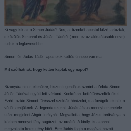
Ki vagy kik az a Simon-Júdás? Nos, a tizenkét apostol közé tartoztak,
s közülük Simonról és Júdás -Tádéról ( mert ez az akkurátusabb neve)
tudjuk a legkevesebbet.
Simon- és Júdás Tádé apostolok kettős ünnepe van ma.
Mit szólhatnak, hogy ketten kaptak egy napot?
Bizonyára nincs ellenükre, hiszen legendájuk szerint a Zelóta Simon
Júdás Tádéval együtt lett vértanú. Konkrétan kettéfűrészelték őket.
Ezért aztán Simont fűrésszel szokták ábrázolni, s a favágók tekintik a
védőszentjüknek. A legenda szerint Júdás Jézus
mennybemenetele
után megjelent Abgár királynál. Megvallotta, hogy Jézus tanítványa, s
közben mennyei fény sugárzott az arcáról. A király is azonnal
megvallotta keresztény hitét. Erre Júdás fogta a magával hozott