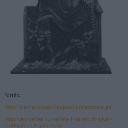
Forrás:
http://jelesnapok.oszk.hu/prod/unnep/szent_gal
http://vers-versek.hu/remenyik-sandor/magyar-
predikator-szt-gallenben/