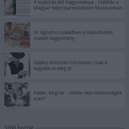
A tojásírás élő hagyománya – kiállítás a
Magyar Népi Iparművészeti Múzeumban
Az Ágoston családban a tojásdíszítés
családi hagyomány
Gajdics Krisztián bőrműves: csak a
legjobb az elég jó
Kádár, bognár - miféle népi mesterségek
ezek?
Szólj hozzá!