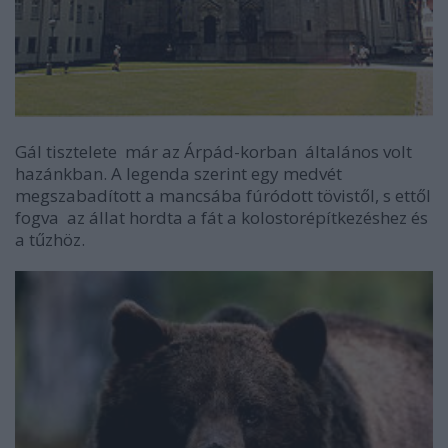
Gál tisztelete már az Árpád-korban általános volt
hazánkban. A legenda szerint egy medvét
megszabadított a mancsába fúródott tövistől, s ettől
fogva az állat hordta a fát a kolostorépítkezéshez és
a tűzhöz.