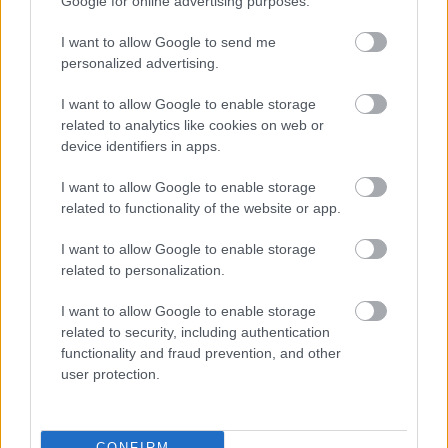
Google for online advertising purposes.
Magyar prédikátor Szt. Gallenben
I want to allow Google to send me
personalized advertising.
Borbáth Daninak
I want to allow Google to enable storage
related to analytics like cookies on web or
A templom - döbbentő szó -: ezeréves.
device identifiers in apps.
A hujrázó vad lovasokat látta.
Perzselve, dúlva áradtak idáig
I want to allow Google to enable storage
És a világot hajtották igába.
related to functionality of the website or app.
A templom fogadta be a futókat:
A rettent embert és a rejtett kincset
I want to allow Google to enable storage
S falai visszhangozták az imát:
related to personalization.
A nyilaiktól ments meg Uram, minket!
I want to allow Google to enable storage
A templom - döbbentő szó -: ugyanaz.
related to security, including authentication
A prédikátor olyan fiatal,
functionality and fraud prevention, and other
Szelíd szeme dióbarnán mereng.
user protection.
Esett, alázott nép fia: magyar.
Melegen csendül méla baritonja,
Ahogy köszönti az ős falakat,
CONFIRM