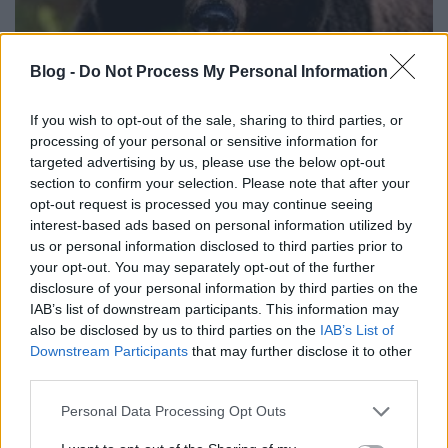
Blog -
Do Not Process My Personal Information
If you wish to opt-out of the sale, sharing to third parties, or
Érdekesség, hogy Szentgál egy község Veszprém
processing of your personal or sensitive information for
megyében. Szentgál falunak az egyik
elmélet
szerint
targeted advertising by us, please use the below opt-out
Szent Gál a védőszentje
.
Ennek az volt az oka, hogy
a
section to confirm your selection. Please note that after your
környező bakonyi ősrengeteg hasonló volt ahhoz a
opt-out request is processed you may continue seeing
remeteséghez, amelyben Gál meghúzta magát és az
interest-based ads based on personal information utilized by
állatokkal barátkozott.
us or personal information disclosed to third parties prior to
your opt-out. You may separately opt-out of the further
Egy másik verzió szerint a falu barlangjában egy
disclosure of your personal information by third parties on the
remete lakott. Mivel Gál volt a neve, a monda szerint
IAB’s list of downstream participants. This information may
róla nevezték el a falut.
also be disclosed by us to third parties on the
IAB’s List of
Downstream Participants
that may further disclose it to other
Valójában (Györffy György történész professzor
third parties.
kutatásai szerint) Géza fejedelem meghívására egy
Please note that this website/app uses one or more Google
Sankt Gallenből érkező hittérítő pap járta ezt a
Personal Data Processing Opt Outs
services and may gather and store information including but
környéket.Innen a Szentgál név.