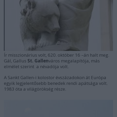
Ír misszionárius volt, 620. október 16 –án halt meg.
Gál, Gallus
St. Gallen
város megalapítója, más
elmélet szerint a névadója volt.
A
Sankt Gallen-i kolostor
évszázadokon át Európa
egyik legjelentősebb benedek rendi apátsága volt.
1983 óta a világörökség része.