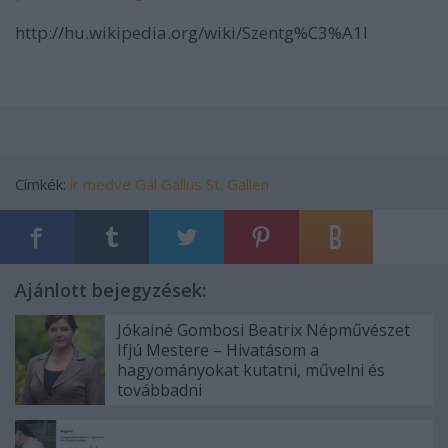
http://hu.wikipedia.org/wiki/Szentg%C3%A1l
Címkék:
ír
medve
Gál
Gallus
St.
Gallen
Ajánlott bejegyzések:
Jókainé Gombosi Beatrix Népművészet
Ifjú Mestere – Hivatásom a
hagyományokat kutatni, művelni és
továbbadni